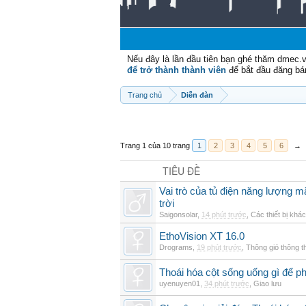
Nếu đây là lần đầu tiên bạn ghé thăm dmec.
để trở thành thành viên
để bắt đầu đăng bá
Trang chủ
Diễn đàn
Trang 1 của 10 trang
1
2
3
4
5
6
→
TIÊU ĐỀ
Vai trò của tủ điện năng lượng mặ
trời
Saigonsolar
,
14 phút trước
,
Các thiết bị khác
EthoVision XT 16.0
Drograms
,
19 phút trước
,
Thông gió thông 
Thoái hóa cột sống uống gì để p
uyenuyen01
,
34 phút trước
,
Giao lưu