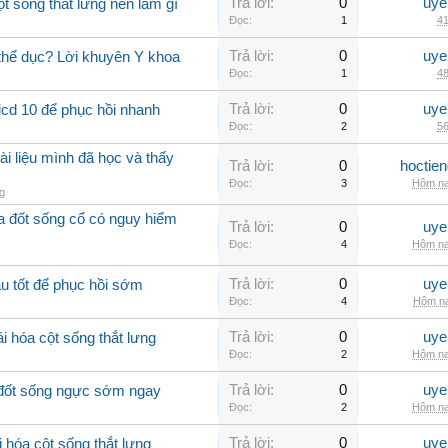
Trả lời:
0
uye
ột sống thắt lưng nên làm gì
Đọc:
1
41
Trả lời:
0
uye
 thể dục? Lời khuyên Y khoa
Đọc:
1
48
Trả lời:
0
uye
icd 10 để phục hồi nhanh
Đọc:
2
56
ài liệu mình đã học và thấy
Trả lời:
0
hoctie
Đọc:
3
Hôm na
g
óa đốt sống cổ có nguy hiểm
Trả lời:
0
uye
Đọc:
4
Hôm na
Trả lời:
0
uye
u tốt để phục hồi sớm
Đọc:
4
Hôm na
Trả lời:
0
uye
i hóa cột sống thắt lưng
Đọc:
2
Hôm na
Trả lời:
0
uye
a đốt sống ngực sớm ngay
Đọc:
2
Hôm na
Trả lời:
0
uye
 hóa cột sống thắt lưng