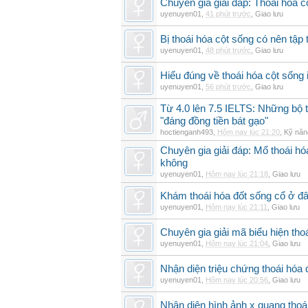
Chuyên gia giải đáp: Thoái hóa c
uyenuyen01
,
41 phút trước
,
Giao lưu
Bị thoái hóa cột sống có nên tập
uyenuyen01
,
48 phút trước
,
Giao lưu
Hiểu đúng về thoái hóa cột sống 
uyenuyen01
,
56 phút trước
,
Giao lưu
Từ 4.0 lên 7.5 IELTS: Những bộ t
"đáng đồng tiền bát gạo"
hoctienganh493
,
Hôm nay lúc 21:20
,
Kỹ năn
Chuyên gia giải đáp: Mổ thoái h
không
uyenuyen01
,
Hôm nay lúc 21:18
,
Giao lưu
Khám thoái hóa đốt sống cổ ở đâ
uyenuyen01
,
Hôm nay lúc 21:11
,
Giao lưu
Chuyên gia giải mã biểu hiện thoá
uyenuyen01
,
Hôm nay lúc 21:04
,
Giao lưu
Nhận diện triệu chứng thoái hó
uyenuyen01
,
Hôm nay lúc 20:56
,
Giao lưu
Nhận diện hình ảnh x quang thoái