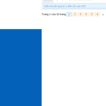
Hiển thị kết quả từ 1 đến 20 của 200
Trang 1 của 10 trang
1
2
3
4
5
6
→