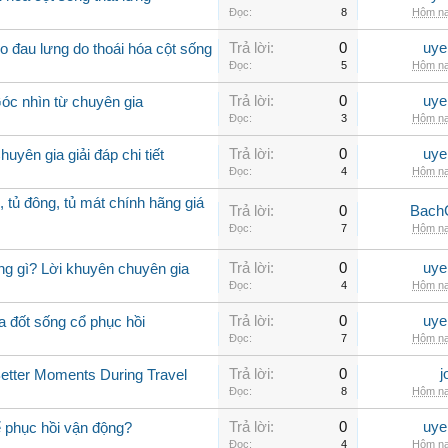
Đọc:
8
Hôm na
Trả lời:
0
uye
 đau lưng do thoái hóa cột sống
Đọc:
5
Hôm na
Trả lời:
0
uye
Góc nhìn từ chuyên gia
Đọc:
3
Hôm na
Trả lời:
0
uye
uyên gia giải đáp chi tiết
Đọc:
4
Hôm na
, tủ đông, tủ mát chính hãng giá
Trả lời:
0
Bach
Đọc:
7
Hôm na
Trả lời:
0
uye
ng gì? Lời khuyên chuyên gia
Đọc:
4
Hôm na
Trả lời:
0
uye
a đốt sống cổ phục hồi
Đọc:
7
Hôm na
Trả lời:
0
j
Better Moments During Travel
Đọc:
8
Hôm na
Trả lời:
0
uye
ể phục hồi vận động?
Đọc:
4
Hôm na