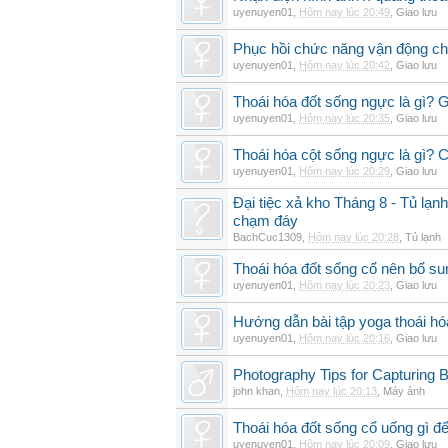
uyenuyen01
,
Hôm nay lúc 20:49
,
Giao lưu
Phục hồi chức năng vận động cho
uyenuyen01
,
Hôm nay lúc 20:42
,
Giao lưu
Thoái hóa đốt sống ngực là gì? 
uyenuyen01
,
Hôm nay lúc 20:35
,
Giao lưu
Thoái hóa cột sống ngực là gì? Ch
uyenuyen01
,
Hôm nay lúc 20:29
,
Giao lưu
Đại tiệc xả kho Tháng 8 - Tủ lạnh
chạm đáy
BachCuc1309
,
Hôm nay lúc 20:28
,
Tủ lạnh
Thoái hóa đốt sống cổ nên bổ su
uyenuyen01
,
Hôm nay lúc 20:23
,
Giao lưu
Hướng dẫn bài tập yoga thoái hó
uyenuyen01
,
Hôm nay lúc 20:16
,
Giao lưu
Photography Tips for Capturing 
john khan
,
Hôm nay lúc 20:13
,
Máy ảnh
Thoái hóa đốt sống cổ uống gì đ
uyenuyen01
,
Hôm nay lúc 20:09
,
Giao lưu