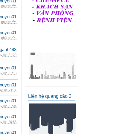
nuyen01
 phút trước
nuyen01
 phút trước
nuyen01
 phút trước
nganh493
y lúc 21:20
nuyen01
y lúc 21:18
nuyen01
y lúc 21:11
Liên hệ quảng cáo 2
nuyen01
y lúc 21:04
nuyen01
y lúc 20:56
nuyen01