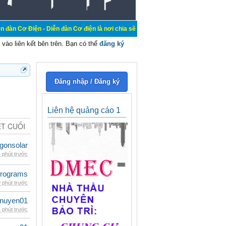
 Diễn đàn Cơ điện là nơi chia sẽ kiến thức kinh nghiệm trong lãnh vực cơ điện
vào liên kết bên trên. Bạn có thể
đăng ký
Đăng nhập / Đăng ký
Liên hệ quảng cáo 1
ẾT CUỐI
gonsolar
 phút trước
rograms
 phút trước
nuyen01
 phút trước