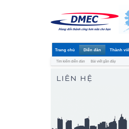
Trang chủ
Diễn đàn
Thành vi
Tìm kiếm diễn đàn
Bài viết gần đây