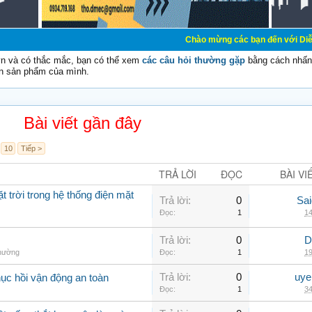
Chào mừng các bạn đến với Diễn đàn Cơ Điện -
vn và có thắc mắc, bạn có thể xem
các câu hỏi thường gặp
bằng cách nhấn 
n sản phẩm của mình.
Bài viết gần đây
10
Tiếp >
TRẢ LỜI
ĐỌC
BÀI VI
t trời trong hệ thống điện mặt
Trả lời:
0
Sai
Đọc:
1
14
Trả lời:
0
D
thường
Đọc:
1
19
Trả lời:
0
uye
hục hồi vận động an toàn
Đọc:
1
34