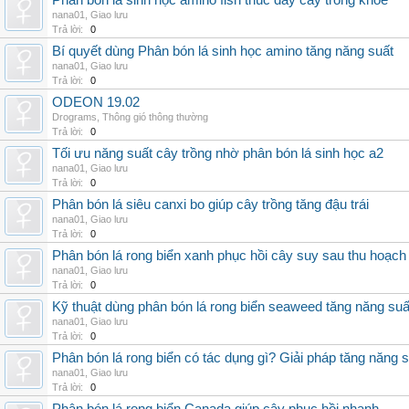
Phân bón lá sinh học amino fish thúc đẩy cây trồng khỏe
nana01
,
Giao lưu
Trả lời:
0
Bí quyết dùng Phân bón lá sinh học amino tăng năng suất
nana01
,
Giao lưu
Trả lời:
0
ODEON 19.02
Drograms
,
Thông gió thông thường
Trả lời:
0
Tối ưu năng suất cây trồng nhờ phân bón lá sinh học a2
nana01
,
Giao lưu
Trả lời:
0
Phân bón lá siêu canxi bo giúp cây trồng tăng đậu trái
nana01
,
Giao lưu
Trả lời:
0
Phân bón lá rong biển xanh phục hồi cây suy sau thu hoạch
nana01
,
Giao lưu
Trả lời:
0
Kỹ thuật dùng phân bón lá rong biển seaweed tăng năng suấ
nana01
,
Giao lưu
Trả lời:
0
Phân bón lá rong biển có tác dụng gì? Giải pháp tăng năng 
nana01
,
Giao lưu
Trả lời:
0