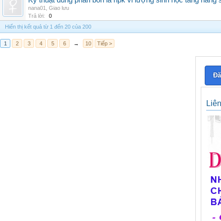
Kỹ thuật dùng phân bón lá npk vi lượng sinh học tăng năng 
nana01
,
Giao lưu
Trả lời:
0
Hiển thị kết quả từ 1 đến 20 của 200
1
2
3
4
5
6
→
10
Tiếp >
Đă
Liê