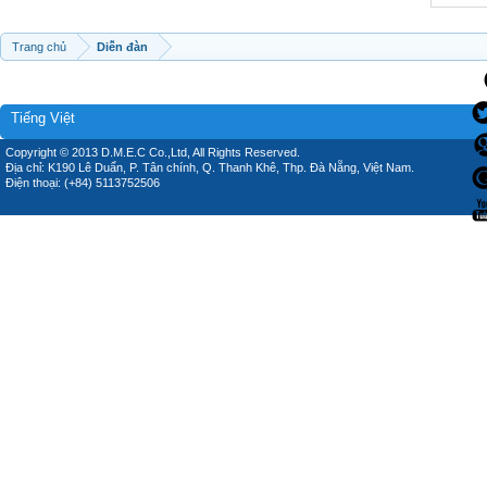
Trang chủ
Diễn đàn
Tiếng Việt
Copyright © 2013 D.M.E.C Co.,Ltd, All Rights Reserved.
Địa chỉ: K190 Lê Duẩn, P. Tân chính, Q. Thanh Khê, Thp. Đà Nẵng, Việt Nam.
Điện thoại: (+84) 5113752506