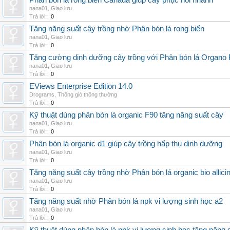
Phân bón lá rong biển Canada giúp cây phục hồi nhanh
nana01
,
Giao lưu
Trả lời:
0
Tăng năng suất cây trồng nhờ Phân bón lá rong biển
nana01
,
Giao lưu
Trả lời:
0
Tăng cường dinh dưỡng cây trồng với Phân bón lá Organo 
nana01
,
Giao lưu
Trả lời:
0
EViews Enterprise Edition 14.0
Drograms
,
Thông gió thông thường
Trả lời:
0
Kỹ thuật dùng phân bón lá organic F90 tăng năng suất cây
nana01
,
Giao lưu
Trả lời:
0
Phân bón lá organic d1 giúp cây trồng hấp thụ dinh dưỡng
nana01
,
Giao lưu
Trả lời:
0
Tăng năng suất cây trồng nhờ Phân bón lá organic bio allici
nana01
,
Giao lưu
Trả lời:
0
Tăng năng suất nhờ Phân bón lá npk vi lượng sinh học a2
nana01
,
Giao lưu
Trả lời:
0