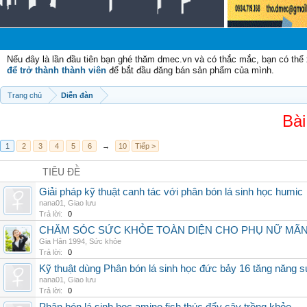
Nếu đây là lần đầu tiên bạn ghé thăm dmec.vn và có thắc mắc, bạn có th
để trở thành thành viên
để bắt đầu đăng bán sản phẩm của mình.
Trang chủ
Diễn đàn
Bài
1
2
3
4
5
6
→
10
Tiếp >
TIÊU ĐỀ
Giải pháp kỹ thuật canh tác với phân bón lá sinh học humic
nana01
,
Giao lưu
Trả lời:
0
CHĂM SÓC SỨC KHỎE TOÀN DIỆN CHO PHỤ NỮ MÃN 
Gia Hân 1994
,
Sức khỏe
Trả lời:
0
Kỹ thuật dùng Phân bón lá sinh học đức bảy 16 tăng năng s
nana01
,
Giao lưu
Trả lời:
0