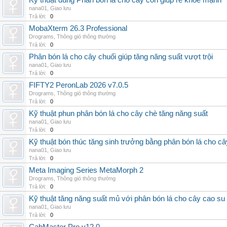
Kỹ thuật dùng Phân bón lá cho cây con giúp rễ khỏe mạnh
nana01
,
Giao lưu
Trả lời:
0
MobaXterm 26.3 Professional
Drograms
,
Thông gió thông thường
Trả lời:
0
Phân bón lá cho cây chuối giúp tăng năng suất vượt trội
nana01
,
Giao lưu
Trả lời:
0
FIFTY2 PeronLab 2026 v7.0.5
Drograms
,
Thông gió thông thường
Trả lời:
0
Kỹ thuật phun phân bón lá cho cây chè tăng năng suất
nana01
,
Giao lưu
Trả lời:
0
Kỹ thuật bón thúc tăng sinh trưởng bằng phân bón lá cho c
nana01
,
Giao lưu
Trả lời:
0
Meta Imaging Series MetaMorph 2
Drograms
,
Thông gió thông thường
Trả lời:
0
Kỹ thuật tăng năng suất mủ với phân bón lá cho cây cao su
nana01
,
Giao lưu
Trả lời:
0