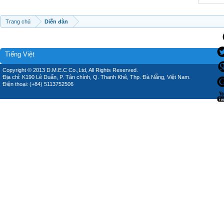
Trang chủ
Diễn đàn
Tiếng Việt
Copyright © 2013 D.M.E.C Co.,Ltd, All Rights Reserved.
Địa chỉ: K190 Lê Duẩn, P. Tân chính, Q. Thanh Khê, Thp. Đà Nẵng, Việt Nam.
Điện thoại: (+84) 5113752506