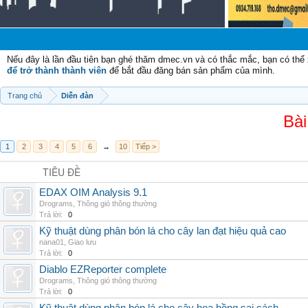
Chà
Nếu đây là lần đầu tiên bạn ghé thăm dmec.vn và có thắc mắc, bạn có th
để trở thành thành viên
để bắt đầu đăng bán sản phẩm của mình.
Trang chủ
Diễn đàn
Bài
1
2
3
4
5
6
→
10
Tiếp >
TIÊU ĐỀ
EDAX OIM Analysis 9.1
Drograms
,
Thông gió thông thường
Trả lời:
0
Kỹ thuật dùng phân bón lá cho cây lan đạt hiệu quả cao
nana01
,
Giao lưu
Trả lời:
0
Diablo EZReporter complete
Drograms
,
Thông gió thông thường
Trả lời:
0