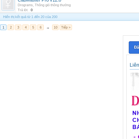
CabMaster Pro v12.0
Drograms
,
Thông gió thông thường
Trả lời:
0
Hiển thị kết quả từ 1 đến 20 của 200
1
2
3
4
5
6
→
10
Tiếp >
Đă
Liê