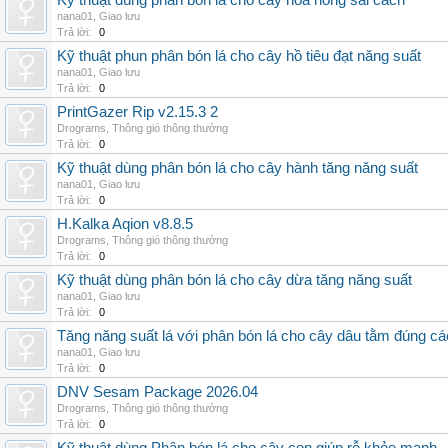
Kỹ thuật dùng phân bón lá cho cây hoa hồng sai cách
nana01
,
Giao lưu
Trả lời:
0
Kỹ thuật phun phân bón lá cho cây hồ tiêu đạt năng suất
nana01
,
Giao lưu
Trả lời:
0
PrintGazer Rip v2.15.3 2
Drograms
,
Thông gió thông thường
Trả lời:
0
Kỹ thuật dùng phân bón lá cho cây hành tăng năng suất
nana01
,
Giao lưu
Trả lời:
0
H.Kalka Aqion v8.8.5
Drograms
,
Thông gió thông thường
Trả lời:
0
Kỹ thuật dùng phân bón lá cho cây dừa tăng năng suất
nana01
,
Giao lưu
Trả lời:
0
Tăng năng suất lá với phân bón lá cho cây dâu tằm đúng c
nana01
,
Giao lưu
Trả lời:
0
DNV Sesam Package 2026.04
Drograms
,
Thông gió thông thường
Trả lời:
0