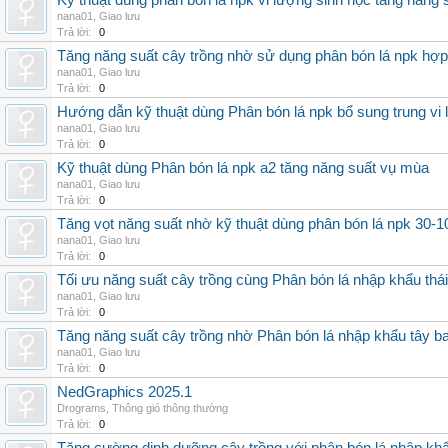
Kỹ thuật dùng phân bón lá npk vi lượng sinh học tăng năng 
nana01
,
Giao lưu
Trả lời:
0
Tăng năng suất cây trồng nhờ sử dụng phân bón lá npk hợp 
nana01
,
Giao lưu
Trả lời:
0
Hướng dẫn kỹ thuật dùng Phân bón lá npk bổ sung trung vi
nana01
,
Giao lưu
Trả lời:
0
Kỹ thuật dùng Phân bón lá npk a2 tăng năng suất vụ mùa
nana01
,
Giao lưu
Trả lời:
0
Tăng vọt năng suất nhờ kỹ thuật dùng phân bón lá npk 30-1
nana01
,
Giao lưu
Trả lời:
0
Tối ưu năng suất cây trồng cùng Phân bón lá nhập khẩu thái
nana01
,
Giao lưu
Trả lời:
0
Tăng năng suất cây trồng nhờ Phân bón lá nhập khẩu tây b
nana01
,
Giao lưu
Trả lời:
0
NedGraphics 2025.1
Drograms
,
Thông gió thông thường
Trả lời:
0