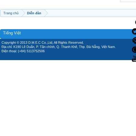
Trang chủ
Diễn đàn
Tiếng Việt
Copyright © 2013 D.M.E.C Co.,Ltd, All Rights Reserved.
Địa chỉ: K190 Lê Duẩn, P. Tân chính, Q. Thanh Khê, Thp. Đà Nẵng, Việt Nam.
Điện thoại: (+84) 5113752506