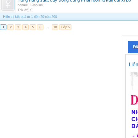
Tăng năng suất cây trồng cùng Phân bón lá kali canxi bo
nana01
,
Giao lưu
Trả lời:
0
Hiển thị kết quả từ 1 đến 20 của 200
1
2
3
4
5
6
→
10
Tiếp >
Đă
Liê