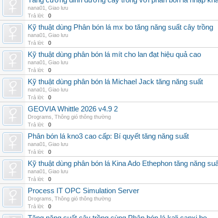
Tăng cường dinh dưỡng cây trồng với phân bón lá nhập kh
nana01
,
Giao lưu
Trả lời:
0
Kỹ thuật dùng Phân bón lá mx bo tăng năng suất cây trồng
nana01
,
Giao lưu
Trả lời:
0
Kỹ thuật dùng phân bón lá mít cho lan đạt hiệu quả cao
nana01
,
Giao lưu
Trả lời:
0
Kỹ thuật dùng phân bón lá Michael Jack tăng năng suất
nana01
,
Giao lưu
Trả lời:
0
GEOVIA Whittle 2026 v4.9 2
Drograms
,
Thông gió thông thường
Trả lời:
0
Phân bón lá kno3 cao cấp: Bí quyết tăng năng suất
nana01
,
Giao lưu
Trả lời:
0
Kỹ thuật dùng phân bón lá Kina Ado Ethephon tăng năng suấ
nana01
,
Giao lưu
Trả lời:
0
Process IT OPC Simulation Server
Drograms
,
Thông gió thông thường
Trả lời:
0