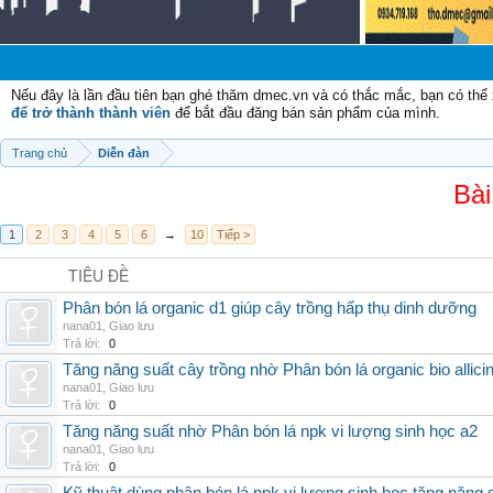
Nếu đây là lần đầu tiên bạn ghé thăm dmec.vn và có thắc mắc, bạn có th
để trở thành thành viên
để bắt đầu đăng bán sản phẩm của mình.
Trang chủ
Diễn đàn
Bài
1
2
3
4
5
6
→
10
Tiếp >
TIÊU ĐỀ
Phân bón lá organic d1 giúp cây trồng hấp thụ dinh dưỡng
nana01
,
Giao lưu
Trả lời:
0
Tăng năng suất cây trồng nhờ Phân bón lá organic bio allici
nana01
,
Giao lưu
Trả lời:
0
Tăng năng suất nhờ Phân bón lá npk vi lượng sinh học a2
nana01
,
Giao lưu
Trả lời:
0