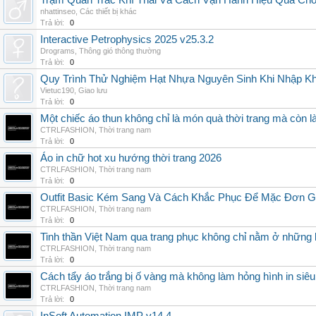
Trạm Quan Trắc Khí Thải Và Cách Vận Hành Hiệu Quả Ch
nhattinseo
,
Các thiết bị khác
Trả lời:
0
Interactive Petrophysics 2025 v25.3.2
Drograms
,
Thông gió thông thường
Trả lời:
0
Quy Trình Thử Nghiệm Hạt Nhựa Nguyên Sinh Khi Nhập K
Vietuc190
,
Giao lưu
Trả lời:
0
Một chiếc áo thun không chỉ là món quà thời trang mà còn 
CTRLFASHION
,
Thời trang nam
Trả lời:
0
Áo in chữ hot xu hướng thời trang 2026
CTRLFASHION
,
Thời trang nam
Trả lời:
0
Outfit Basic Kém Sang Và Cách Khắc Phục Để Mặc Đơn 
CTRLFASHION
,
Thời trang nam
Trả lời:
0
Tinh thần Việt Nam qua trang phục không chỉ nằm ở những 
CTRLFASHION
,
Thời trang nam
Trả lời:
0
Cách tẩy áo trắng bị ố vàng mà không làm hỏng hình in siêu
CTRLFASHION
,
Thời trang nam
Trả lời:
0