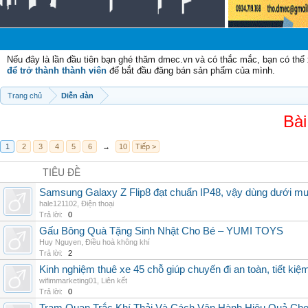
Nếu đây là lần đầu tiên bạn ghé thăm dmec.vn và có thắc mắc, bạn có th
để trở thành thành viên
để bắt đầu đăng bán sản phẩm của mình.
Trang chủ
Diễn đàn
Bài
1
2
3
4
5
6
→
10
Tiếp >
TIÊU ĐỀ
Samsung Galaxy Z Flip8 đạt chuẩn IP48, vậy dùng dưới m
hale121102
,
Điện thoại
Trả lời:
0
Gấu Bông Quà Tặng Sinh Nhật Cho Bé – YUMI TOYS
Huy Nguyen
,
Điều hoà không khí
Trả lời:
2
Kinh nghiệm thuê xe 45 chỗ giúp chuyến đi an toàn, tiết kiệ
wifimmarketing01
,
Liên kết
Trả lời:
0