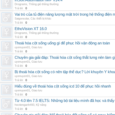
InSoft Automation IMP v14.4
Drograms
,
Thông gió thông thường
Trả lời:
0
Vai trò của tủ điện năng lượng mặt trời trong hệ thống điện m
Saigonsolar
,
Các thiết bị khác
Trả lời:
0
EthoVision XT 16.0
Drograms
,
Thông gió thông thường
Trả lời:
0
Thoái hóa cột sống uống gì để phục hồi vận động an toàn
uyenuyen01
,
Giao lưu
Trả lời:
0
Chuyên gia giải đáp: Thoái hóa cột sống thắt lưng nên làm g
uyenuyen01
,
Giao lưu
Trả lời:
0
Bị thoái hóa cột sống có nên tập thể dục? Lời khuyên Y kho
uyenuyen01
,
Giao lưu
Trả lời:
0
Hiểu đúng về thoái hóa cột sống icd 10 để phục hồi nhanh
uyenuyen01
,
Giao lưu
Trả lời:
0
Từ 4.0 lên 7.5 IELTS: Những bộ tài liệu mình đã học và thấy
hoctienganh493
,
Kỹ năng
Trả lời:
0