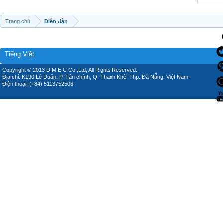
Trang chủ
Diễn đàn
Tiếng Việt
Copyright © 2013 D.M.E.C Co.,Ltd, All Rights Reserved.
Địa chỉ: K190 Lê Duẩn, P. Tân chính, Q. Thanh Khê, Thp. Đà Nẵng, Việt Nam.
Điện thoại: (+84) 5113752506