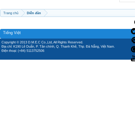
Trang chủ
Diễn đàn
Tiếng Việt
Copyright © 2013 D.M.E.C Co.,Ltd, All Rights Reserved.
Địa chỉ: K190 Lê Duẩn, P. Tân chính, Q. Thanh Khê, Thp. Đà Nẵng, Việt Nam.
Điện thoại: (+84) 5113752506