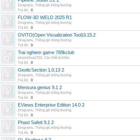
Pipeline Studio 5.2 2
Drograms
,
Thông gió thông thường
Trả lời:
0
FLOW-3D WELD 2025 R1
Drograms
,
Thông gió thông thường
Trả lời:
0
OVITO(Open Visualization Tool)3.15.2
Drograms
,
Thông gió thông thường
Trả lời:
0
Trai nghiem game 789kclub
phuockhoa2702
,
Các thiết bị khác
Trả lời:
0
GeoticSection 1.0.13 2
Drograms
,
Thông gió thông thường
Trả lời:
0
Mensura genius 9.1 2
Drograms
,
Thông gió thông thường
Trả lời:
0
EViews Enterprise Edition 14.0 2
Drograms
,
Thông gió thông thường
Trả lời:
0
Phast Safeti 9.1 2
Drograms
,
Thông gió thông thường
Trả lời:
0