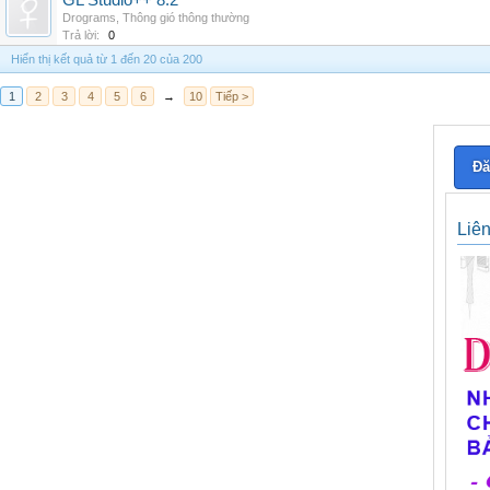
GL Studio++ 8.2
Drograms
,
Thông gió thông thường
Trả lời:
0
Hiển thị kết quả từ 1 đến 20 của 200
1
2
3
4
5
6
→
10
Tiếp >
Đă
Liê