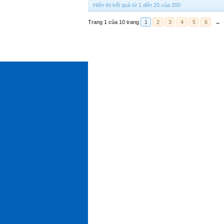
Hiển thị kết quả từ 1 đến 20 của 200
Trang 1 của 10 trang
1
2
3
4
5
6
→