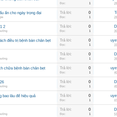
Đọc:
1
26
Trả lời:
0
T
u ấn cho ngày trọng đại
gia
Đọc:
1
26
Trả lời:
0
D
1 2
thường
Đọc:
1
30
Trả lời:
0
uye
ch điều trị bệnh bàn chân bẹt
Đọc:
1
33
Trả lời:
0
D
thường
Đọc:
1
39
Trả lời:
0
uye
ch chữa bệnh bàn chân bẹt
Đọc:
1
40
Trả lời:
0
D
426
thường
Đọc:
1
45
Trả lời:
0
uye
ng bao lâu để hiệu quả
Đọc:
1
47
Trả lời:
0
D
thường
Đọc:
1
53