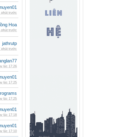
nuyen01
 phút trước
ồng Hoa
 phút trước
jathrutp
 phút trước
anglan77
y lúc 17:26
nuyen01
y lúc 17:25
rograms
y lúc 17:25
nuyen01
y lúc 17:18
nuyen01
y lúc 17:10