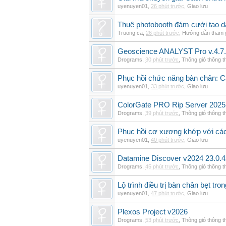
uyenuyen01
,
26 phút trước
,
Giao lưu
Thuê photobooth đám cưới tạo dấ
Truong ca
,
26 phút trước
,
Hướng dẫn tham 
Geoscience ANALYST Pro v.4.7.
Drograms
,
30 phút trước
,
Thông gió thông 
Phục hồi chức năng bàn chân: Cá
uyenuyen01
,
33 phút trước
,
Giao lưu
ColorGate PRO Rip Server 2025
Drograms
,
39 phút trước
,
Thông gió thông 
Phục hồi cơ xương khớp với cá
uyenuyen01
,
40 phút trước
,
Giao lưu
Datamine Discover v2024 23.0.
Drograms
,
45 phút trước
,
Thông gió thông 
Lộ trình điều trị bàn chân bẹt tro
uyenuyen01
,
47 phút trước
,
Giao lưu
Plexos Project v2026
Drograms
,
53 phút trước
,
Thông gió thông 