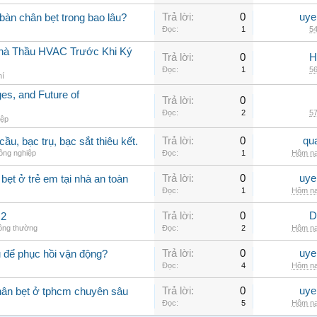
Trả lời:
0
uye
àn chân bẹt trong bao lâu?
Đọc:
1
54
 Nhà Thầu HVAC Trước Khi Ký
Trả lời:
0
H
Đọc:
1
56
hí
s, and Future of
Trả lời:
0
Đọc:
2
57
iệp
Trả lời:
0
qu
ầu, bạc trụ, bạc sắt thiêu kết.
ông nghiệp
Đọc:
1
Hôm na
Trả lời:
0
uye
ẹt ở trẻ em tại nhà an toàn
Đọc:
1
Hôm na
Trả lời:
0
D
 2
hông thường
Đọc:
2
Hôm na
Trả lời:
0
uye
 để phục hồi vận động?
Đọc:
4
Hôm na
Trả lời:
0
uye
hân bẹt ở tphcm chuyên sâu
Đọc:
5
Hôm na