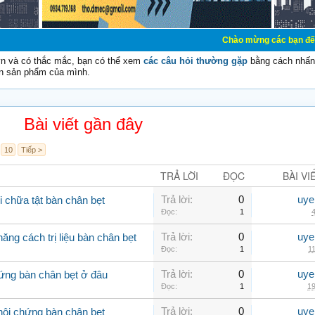
Chào mừng các bạn đến với Diễn đàn 
vn và có thắc mắc, bạn có thể xem
các câu hỏi thường gặp
bằng cách nhấn 
n sản phẩm của mình.
Bài viết gần đây
10
Tiếp >
TRẢ LỜI
ĐỌC
BÀI VI
Trả lời:
0
uye
 chữa tật bàn chân bẹt
Đọc:
1
4
Trả lời:
0
uye
ăng cách trị liệu bàn chân bẹt
Đọc:
1
11
Trả lời:
0
uye
ứng bàn chân bẹt ở đâu
Đọc:
1
19
Trả lời:
0
uye
hội chứng bàn chân bẹt