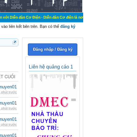
Cơ Điện - Diễn đàn Cơ điện là nơi chia sẽ kiến thức kinh nghiệm trong lãnh vự
vào liên kết bên trên. Bạn có thể
đăng ký
Đăng nhập / Đăng ký
Liên hệ quảng cáo 1
ẾT CUỐI
nuyen01
 phút trước
nuyen01
 phút trước
nuyen01
 phút trước
nuyen01