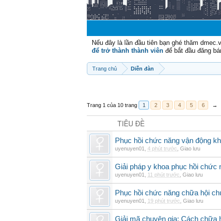
Nếu đây là lần đầu tiên bạn ghé thăm dmec.
để trở thành thành viên
để bắt đầu đăng bá
Trang chủ
Diễn đàn
Trang 1 của 10 trang
1
2
3
4
5
6
→
TIÊU ĐỀ
Phục hồi chức năng vận động khi
uyenuyen01
,
4 phút trước
,
Giao lưu
Giải pháp y khoa phục hồi chức n
uyenuyen01
,
11 phút trước
,
Giao lưu
Phục hồi chức năng chữa hội ch
uyenuyen01
,
19 phút trước
,
Giao lưu
Giải mã chuyên gia: Cách chữa 