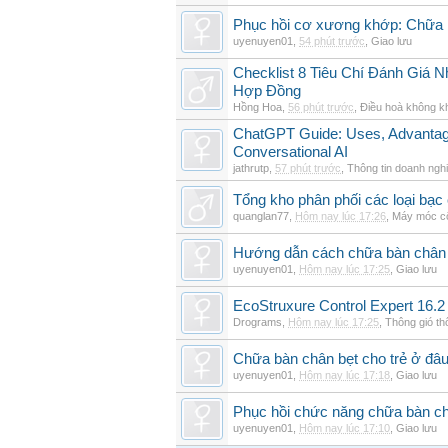
Phục hồi cơ xương khớp: Chữa b
uyenuyen01
,
54 phút trước
,
Giao lưu
Checklist 8 Tiêu Chí Đánh Giá
Hợp Đồng
Hồng Hoa
,
56 phút trước
,
Điều hoà không k
ChatGPT Guide: Uses, Advantage
Conversational AI
jathrutp
,
57 phút trước
,
Thông tin doanh ngh
Tổng kho phân phối các loại bạc c
quanglan77
,
Hôm nay lúc 17:26
,
Máy móc c
Hướng dẫn cách chữa bàn chân b
uyenuyen01
,
Hôm nay lúc 17:25
,
Giao lưu
EcoStruxure Control Expert 16.2
Drograms
,
Hôm nay lúc 17:25
,
Thông gió t
Chữa bàn chân bẹt cho trẻ ở đâu
uyenuyen01
,
Hôm nay lúc 17:18
,
Giao lưu
Phục hồi chức năng chữa bàn c
uyenuyen01
,
Hôm nay lúc 17:10
,
Giao lưu