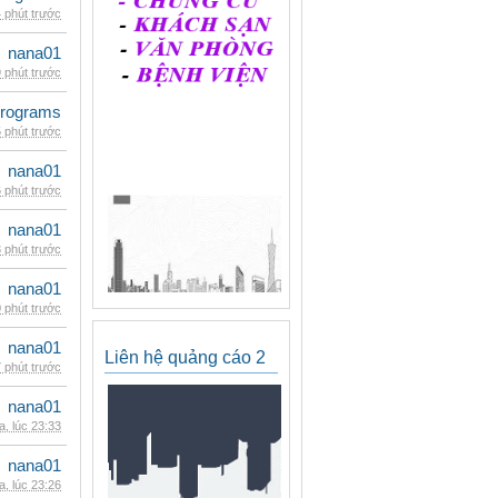
 phút trước
nana01
 phút trước
rograms
 phút trước
nana01
 phút trước
nana01
 phút trước
nana01
 phút trước
nana01
Liên hệ quảng cáo 2
 phút trước
nana01
, lúc 23:33
nana01
, lúc 23:26