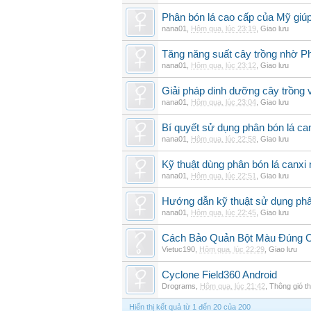
Phân bón lá cao cấp của Mỹ giúp
nana01
,
Hôm qua, lúc 23:19
,
Giao lưu
Tăng năng suất cây trồng nhờ Ph
nana01
,
Hôm qua, lúc 23:12
,
Giao lưu
Giải pháp dinh dưỡng cây trồng 
nana01
,
Hôm qua, lúc 23:04
,
Giao lưu
Bí quyết sử dụng phân bón lá can
nana01
,
Hôm qua, lúc 22:58
,
Giao lưu
Kỹ thuật dùng phân bón lá canxi n
nana01
,
Hôm qua, lúc 22:51
,
Giao lưu
Hướng dẫn kỹ thuật sử dụng phâ
nana01
,
Hôm qua, lúc 22:45
,
Giao lưu
Cách Bảo Quản Bột Màu Đúng 
Vietuc190
,
Hôm qua, lúc 22:29
,
Giao lưu
Cyclone Field360 Android
Drograms
,
Hôm qua, lúc 21:42
,
Thông gió t
Hiển thị kết quả từ 1 đến 20 của 200