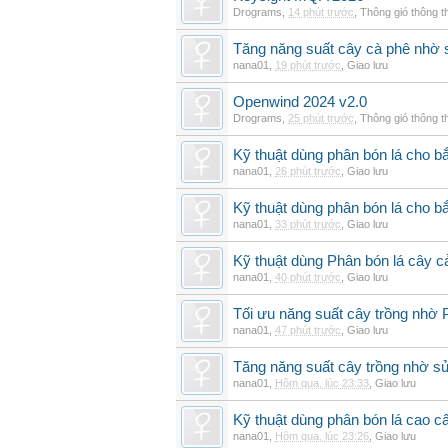
Drograms
,
14 phút trước
,
Thông gió thông 
Tăng năng suất cây cà phê nhờ 
nana01
,
19 phút trước
,
Giao lưu
Openwind 2024 v2.0
Drograms
,
25 phút trước
,
Thông gió thông 
Kỹ thuật dùng phân bón lá cho bắ
nana01
,
26 phút trước
,
Giao lưu
Kỹ thuật dùng phân bón lá cho b
nana01
,
33 phút trước
,
Giao lưu
Kỹ thuật dùng Phân bón lá cây 
nana01
,
40 phút trước
,
Giao lưu
Tối ưu năng suất cây trồng nhờ 
nana01
,
47 phút trước
,
Giao lưu
Tăng năng suất cây trồng nhờ s
nana01
,
Hôm qua, lúc 23:33
,
Giao lưu
Kỹ thuật dùng phân bón lá cao c
nana01
,
Hôm qua, lúc 23:26
,
Giao lưu