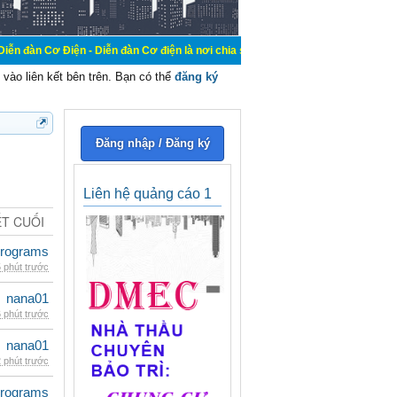
n - Diễn đàn Cơ điện là nơi chia sẽ kiến thức kinh nghiệm trong lãnh vực cơ đ
vào liên kết bên trên. Bạn có thể
đăng ký
Đăng nhập / Đăng ký
Liên hệ quảng cáo 1
ẾT CUỐI
rograms
 phút trước
nana01
 phút trước
nana01
 phút trước
rograms