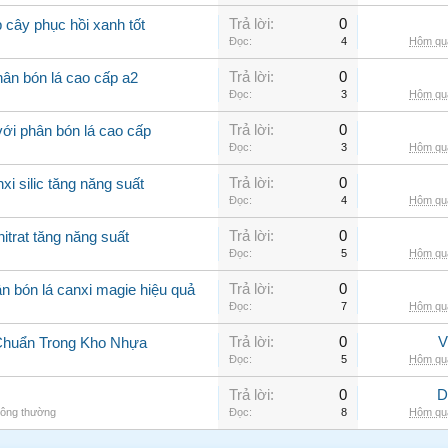
Trả lời:
0
 cây phục hồi xanh tốt
Đọc:
4
Hôm qua
Trả lời:
0
ân bón lá cao cấp a2
Đọc:
3
Hôm qua
Trả lời:
0
với phân bón lá cao cấp
Đọc:
3
Hôm qua
Trả lời:
0
xi silic tăng năng suất
Đọc:
4
Hôm qua
Trả lời:
0
itrat tăng năng suất
Đọc:
5
Hôm qua
Trả lời:
0
n bón lá canxi magie hiệu quả
Đọc:
7
Hôm qua
Trả lời:
0
V
Chuẩn Trong Kho Nhựa
Đọc:
5
Hôm qua
Trả lời:
0
D
hông thường
Đọc:
8
Hôm qua