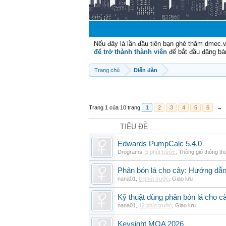
Nếu đây là lần đầu tiên bạn ghé thăm dmec.
để trở thành thành viên
để bắt đầu đăng bá
Trang chủ
Diễn đàn
Trang 1 của 10 trang
1
2
3
4
5
6
→
TIÊU ĐỀ
Edwards PumpCalc 5.4.0
Drograms
,
5 phút trước
,
Thông gió thông t
Phân bón lá cho cây: Hướng dẫn 
nana01
,
6 phút trước
,
Giao lưu
Kỹ thuật dùng phân bón lá cho c
nana01
,
12 phút trước
,
Giao lưu
Keysight MQA 2026