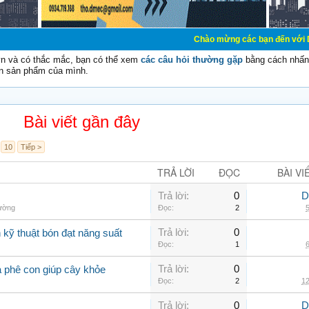
Chào mừng các bạn đến với Diễn đàn Cơ Điệ
vn và có thắc mắc, bạn có thể xem
các câu hỏi thường gặp
bằng cách nhấn 
n sản phẩm của mình.
Bài viết gần đây
10
Tiếp >
TRẢ LỜI
ĐỌC
BÀI VI
Trả lời:
0
D
hường
Đọc:
2
5
Trả lời:
0
kỹ thuật bón đạt năng suất
Đọc:
1
6
Trả lời:
0
à phê con giúp cây khỏe
Đọc:
2
12
Trả lời:
0
D