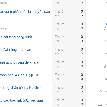
thường
Đọc:
2
14
Trả lời:
0
sử dụng phân bón lá chuyên sâu
Đọc:
2
19
Trả lời:
0
D
thường
Đọc:
3
25
Trả lời:
0
p cải tăng năng suất
Đọc:
4
26
Trả lời:
0
ắp đạt năng suất cao
Đọc:
3
33
Trả lời:
0
cảnh tăng cường đề kháng
Đọc:
3
40
Trả lời:
0
Phân bón lá Casi Hợp Trí
Đọc:
3
47
Trả lời:
0
ử dụng phân bón lá Ka Green
Đọc:
3
Hôm qua
Trả lời:
0
ấp đầu trâu mk 501 hiệu quả
Đọc:
3
Hôm qua