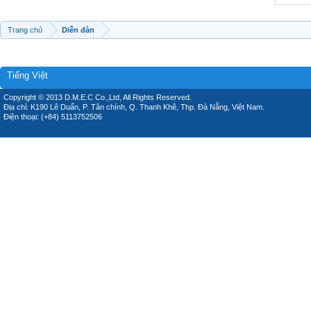
Trang chủ
Diễn đàn
Tiếng Việt
Copyright © 2013 D.M.E.C Co.,Ltd, All Rights Reserved.
Địa chỉ: K190 Lê Duẩn, P. Tân chính, Q. Thanh Khê, Thp. Đà Nẵng, Việt Nam.
Điện thoại: (+84) 5113752506