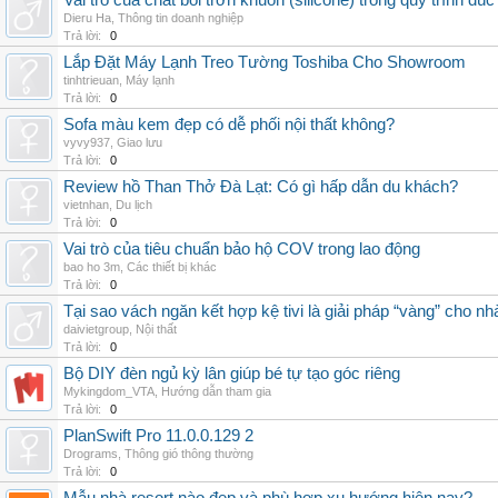
Vai trò của chất bôi trơn khuôn (silicone) trong quy trình đ
Dieru Ha
,
Thông tin doanh nghiệp
Trả lời:
0
Lắp Đặt Máy Lạnh Treo Tường Toshiba Cho Showroom
tinhtrieuan
,
Máy lạnh
Trả lời:
0
Sofa màu kem đẹp có dễ phối nội thất không?
vyvy937
,
Giao lưu
Trả lời:
0
Review hồ Than Thở Đà Lạt: Có gì hấp dẫn du khách?
vietnhan
,
Du lịch
Trả lời:
0
Vai trò của tiêu chuẩn bảo hộ COV trong lao động
bao ho 3m
,
Các thiết bị khác
Trả lời:
0
Tại sao vách ngăn kết hợp kệ tivi là giải pháp “vàng” cho nh
daivietgroup
,
Nội thất
Trả lời:
0
Bộ DIY đèn ngủ kỳ lân giúp bé tự tạo góc riêng
Mykingdom_VTA
,
Hướng dẫn tham gia
Trả lời:
0
PlanSwift Pro 11.0.0.129 2
Drograms
,
Thông gió thông thường
Trả lời:
0