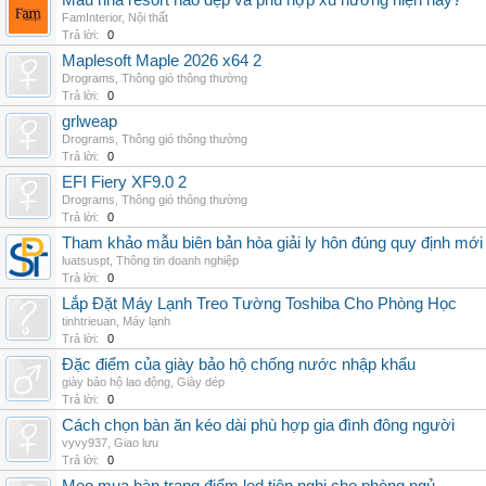
Mẫu nhà resort nào đẹp và phù hợp xu hướng hiện nay?
FamInterior
,
Nội thất
Trả lời:
0
Maplesoft Maple 2026 x64 2
Drograms
,
Thông gió thông thường
Trả lời:
0
grlweap
Drograms
,
Thông gió thông thường
Trả lời:
0
EFI Fiery XF9.0 2
Drograms
,
Thông gió thông thường
Trả lời:
0
Tham khảo mẫu biên bản hòa giải ly hôn đúng quy định mới
luatsuspt
,
Thông tin doanh nghiệp
Trả lời:
0
Lắp Đặt Máy Lạnh Treo Tường Toshiba Cho Phòng Học
tinhtrieuan
,
Máy lạnh
Trả lời:
0
Đặc điểm của giày bảo hộ chống nước nhập khẩu
giày bảo hộ lao động
,
Giày dép
Trả lời:
0
Cách chọn bàn ăn kéo dài phù hợp gia đình đông người
vyvy937
,
Giao lưu
Trả lời:
0