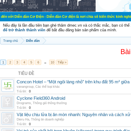
đàn Cơ Điện - Diễn đàn Cơ điện là nơi chia sẽ kiến thức kinh nghiệm trong lãn
Nếu đây là lần đầu tiên bạn ghé thăm dmec.vn và có thắc mắc, bạn có th
để trở thành thành viên
để bắt đầu đăng bán sản phẩm của mình.
Trang chủ
Diễn đàn
Bài
1
2
3
4
5
6
→
10
Tiếp >
TIÊU ĐỀ
Concon Hotel – “Một ngôi làng nhỏ” trên khu đất 95 m² giữa
vanangroup
,
Các thể loại khác
Trả lời:
0
Cyclone Field360 Android
Drograms
,
Thông gió thông thường
Trả lời:
0
Vật liệu chịu lửa bị ăn mòn nhanh: Nguyên nhân và cách xử 
Dieru Ha
,
Thông tin doanh nghiệp
Trả lời:
0