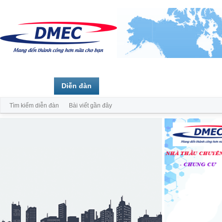
Trang chủ
Diễn đàn
Thành viên
Tìm kiếm diễn đàn
Bài viết gần đây