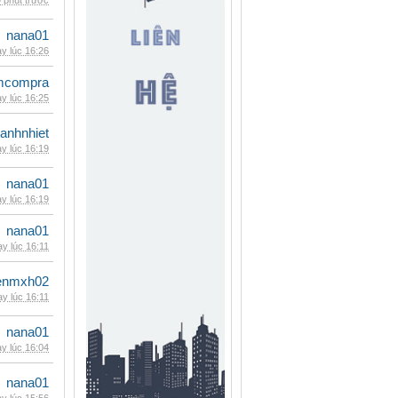
 phút trước
nana01
y lúc 16:26
mcompra
y lúc 16:25
ganhnhiet
y lúc 16:19
nana01
y lúc 16:19
nana01
y lúc 16:11
enmxh02
y lúc 16:11
nana01
y lúc 16:04
nana01