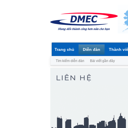
Trang chủ
Diễn đàn
Thành vi
Tìm kiếm diễn đàn
Bài viết gần đây