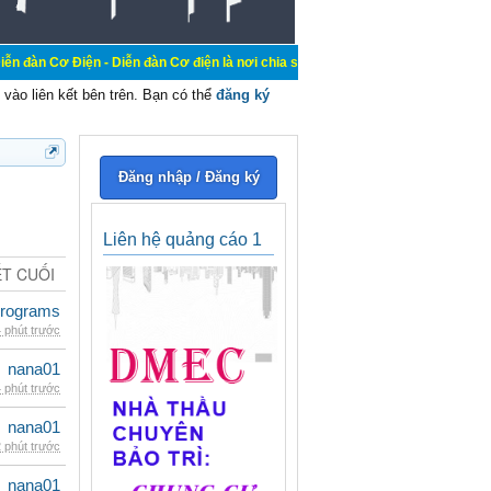
 - Diễn đàn Cơ điện là nơi chia sẽ kiến thức kinh nghiệm trong lãnh vực cơ đi
vào liên kết bên trên. Bạn có thể
đăng ký
Đăng nhập / Đăng ký
Liên hệ quảng cáo 1
ẾT CUỐI
rograms
 phút trước
nana01
 phút trước
nana01
 phút trước
nana01