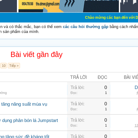
Chào mừng các bạn đến với Diễn đàn Cơ Điện
vn và có thắc mắc, bạn có thể xem
các câu hỏi thường gặp
bằng cách nhấn 
n sản phẩm của mình.
Bài viết gần đây
10
Tiếp >
TRẢ LỜI
ĐỌC
BÀI VI
Trả lời:
0
D
hường
Đọc:
1
4
Trả lời:
0
o tăng năng suất mùa vụ
Đọc:
1
4
Trả lời:
0
ử dụng phân bón lá Jumpstart
Đọc:
1
12
Trả lời:
0
ng tăng sức đề kháng tốt