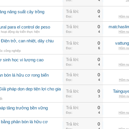
Đọc:
4
59
Trả lời:
0
ăng năng suất cây trồng
Đọc:
4
Hôm na
Trả lời:
0
matchasli
al para el control de peso
 hoạt động dự kiến thực hiện
Đọc:
4
Hôm na
Điện trở, can nhiệt, dây chịu
Trả lời:
0
vattun
Đọc:
6
Hôm na
c công nghiệp
Trả lời:
0
ơ sinh học vi lượng cao
Đọc:
4
Hôm na
Trả lời:
0
n bón lá hữu cơ rong biển
Đọc:
4
Hôm na
iải pháp dọn dẹp tiện lợi cho gia
Trả lời:
0
Tainguy
Đọc:
3
Hôm na
ết
Trả lời:
0
pháp tăng trưởng bền vững
Đọc:
4
Hôm na
 bằng phân bón lá hữu cơ
Trả lời:
0