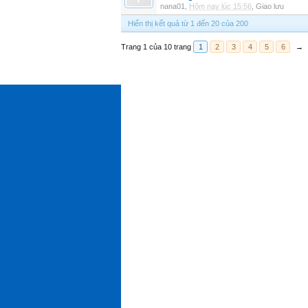
nana01
,
Hôm nay lúc 15:56
,
Giao lưu
Hiển thị kết quả từ 1 đến 20 của 200
Trang 1 của 10 trang
1
2
3
4
5
6
→