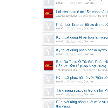
nana01
,
18 phút trước
,
Giao lưu
Lỗi trên taplo ô tô: 15+ cảnh bá
1cargaragethuduc
,
19 phút trước
,
Phụ tùng
Phân bón lá israel tối ưu dinh d
nana01
,
25 phút trước
,
Giao lưu
Kỹ thuật dùng Phân bón lá hydro
nana01
,
32 phút trước
,
Giao lưu
Kỹ thuật dùng phân bón lá hydro 
nana01
,
38 phút trước
,
Giao lưu
Bọc Da Taplo Ô Tô: Giải Pháp N
Bảo Vệ Bền Bỉ (Cập Nhật 2026)
1cargaragethuduc
,
40 phút trước
,
Phụ tùng
Kỹ thuật phục hồi rễ với Phân bó
nana01
,
45 phút trước
,
Giao lưu
Tăng năng suất cây trồng nhờ Ph
nana01
,
52 phút trước
,
Giao lưu
Bí quyết tăng năng suất mùa vụ 
thu vàng