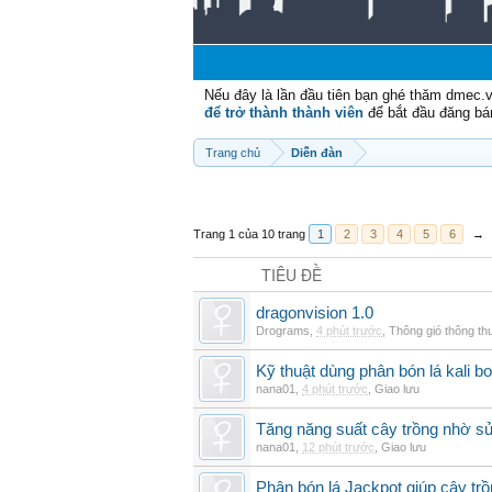
Nếu đây là lần đầu tiên bạn ghé thăm dmec.
để trở thành thành viên
để bắt đầu đăng bá
Trang chủ
Diễn đàn
Trang 1 của 10 trang
1
2
3
4
5
6
→
TIÊU ĐỀ
dragonvision 1.0
Drograms
,
4 phút trước
,
Thông gió thông t
Kỹ thuật dùng phân bón lá kali b
nana01
,
4 phút trước
,
Giao lưu
Tăng năng suất cây trồng nhờ s
nana01
,
12 phút trước
,
Giao lưu
Phân bón lá Jackpot giúp cây trồ