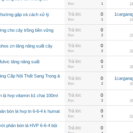
Đọc:
1
18
Trả lời:
0
1cargara
o thường gặp và cách xử lý
Đọc:
1
19
Trả lời:
0
ưỡng cho cây trồng bền vững
Đọc:
2
25
Trả lời:
0
phos zn tăng năng suất cây
Đọc:
2
32
Trả lời:
0
fulvic tăng năng suất
Đọc:
2
38
âng Cấp Nội Thất Sang Trọng &
Trả lời:
0
1cargara
Đọc:
2
40
Trả lời:
0
n lá hvp vitamin b1 chai 100ml
Đọc:
2
45
Trả lời:
0
ân bón lá hvp tn 6-6-4 k humat
Đọc:
3
52
với phân bón lá HVP 6-6-4 bội
Trả lời:
0