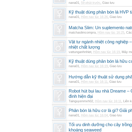
nana01
,
59 phút trước
,
Giao lưu
Kỹ thuật dùng phân bón lá HVP t
nana01
,
Hôm nay lúc 16:26
,
Giao lưu
Matcha Slim: Un suplemento natur
matchaslimcompra
,
Hôm nay lúc 16:25
,
Các
Vật tư ngành nhiệt công nghiệp – 
nhiệt chất lượng
vattunganhnhiet
,
Hôm nay lúc 16:19
,
Máy mó
Kỹ thuật dùng phân bón lá hữu c
nana01
,
Hôm nay lúc 16:19
,
Giao lưu
Hướng dẫn kỹ thuật sử dụng phâ
nana01
,
Hôm nay lúc 16:11
,
Giao lưu
Robot hút bụi lau nhà Dreame – G
đình hiện đại
Tainguyenmxh02
,
Hôm nay lúc 16:11
,
Liên k
Phân bón lá hữu cơ là gì? Giải 
nana01
,
Hôm nay lúc 16:04
,
Giao lưu
Tối ưu dinh dưỡng cho cây trồng
khoáng seaweed