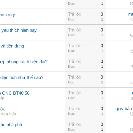
Đọc:
1
39
Trả lời:
0
mu
ần lưu ý
Đọc:
1
40
Trả lời:
0
yêu thích hiện nay
Đọc:
1
42
Trả lời:
0
và tiện dụng
Đọc:
1
45
Trả lời:
0
hợp phong cách hiện đại?
Đọc:
1
47
Trả lời:
0
 diện tích như thế nào?
Đọc:
1
50
Trả lời:
0
ao CNC BT40,50
iệp
Đọc:
1
51
Trả lời:
0
giày bảo
ước
a dụng khác
Đọc:
1
52
Trả lời:
0
cho nhà phố
Đọc:
1
53