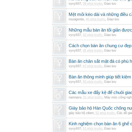
vyvy937
,
39 phút trước
,
Giao lưu
Mệt mỏi kéo dài và những điều c
muoigentis
,
40 phút trước
,
Giao lưu
Những mẫu bàn ăn tối giản được 
vyvy937
,
42 phút trước
,
Giao lưu
Cách chọn bàn ăn chung cư đẹp 
vyvy937
,
45 phút trước
,
Giao lưu
Bàn ăn chân sắt mặt đá có phù 
vyvy937
,
47 phút trước
,
Giao lưu
Bàn ăn thông minh giúp tiết kiệm
vyvy937
,
50 phút trước
,
Giao lưu
Các mẫu xe đẩy kệ để chuôi gi
namnpro
,
51 phút trước
,
Máy móc công ngh
Giày bảo hộ Hàn Quốc chống n
giày bảo hộ ziben
,
52 phút trước
,
Các đồ gi
Kinh nghiệm chọn bàn ăn 6 ghế 
vyvy937
,
53 phút trước
,
Giao lưu