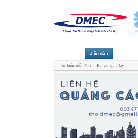
Trang chủ
Diễn đàn
Thành vi
Tìm kiếm diễn đàn
Bài viết gần đây