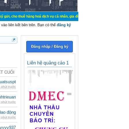
uê hàng hoá dịch vụ cá nhân, gia đình. Mua bán, ký gửi, cho thuê thiết bị hệ 
vào liên kết bên trên. Bạn có thể
đăng ký
Đăng nhập / Đăng ký
Liên hệ quảng cáo 1
ẾT CUỐI
luatsuspt
 phút trước
inhtrieuan
 phút trước
 lao động
 phút trước
vyvy937