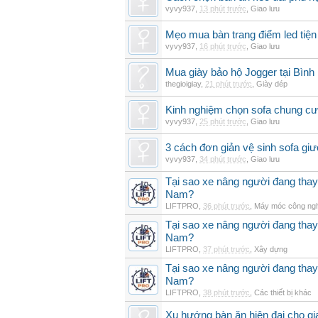
vyvy937
,
13 phút trước
,
Giao lưu
Mẹo mua bàn trang điểm led tiện
vyvy937
,
16 phút trước
,
Giao lưu
Mua giày bảo hộ Jogger tại Bình
thegioigiay
,
21 phút trước
,
Giày dép
Kinh nghiệm chọn sofa chung cư 
vyvy937
,
25 phút trước
,
Giao lưu
3 cách đơn giản vệ sinh sofa giư
vyvy937
,
34 phút trước
,
Giao lưu
Tại sao xe nâng người đang thay 
Nam?
LIFTPRO
,
36 phút trước
,
Máy móc công ng
Tại sao xe nâng người đang thay 
Nam?
LIFTPRO
,
37 phút trước
,
Xây dựng
Tại sao xe nâng người đang thay 
Nam?
LIFTPRO
,
38 phút trước
,
Các thiết bị khác
Xu hướng bàn ăn hiện đại cho gia