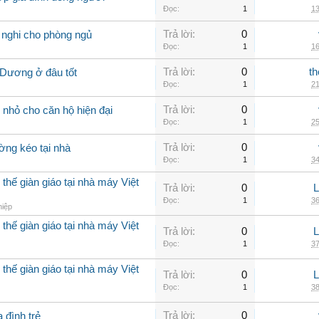
Đọc:
1
13
Trả lời:
0
 nghi cho phòng ngủ
Đọc:
1
16
Trả lời:
0
th
 Dương ở đâu tốt
Đọc:
1
21
Trả lời:
0
nhỏ cho căn hộ hiện đại
Đọc:
1
25
Trả lời:
0
ờng kéo tại nhà
Đọc:
1
34
thế giàn giáo tại nhà máy Việt
Trả lời:
0
Đọc:
1
36
hiệp
thế giàn giáo tại nhà máy Việt
Trả lời:
0
Đọc:
1
37
thế giàn giáo tại nhà máy Việt
Trả lời:
0
Đọc:
1
38
Trả lời:
0
 đình trẻ