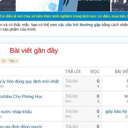
chia sẽ kiến thức kinh nghiệm trong lãnh vực cơ điện, mua bán, ký gửi, cho th
vn và có thắc mắc, bạn có thể xem
các câu hỏi thường gặp
bằng cách nhấn 
n sản phẩm của mình.
Bài viết gần đây
10
Tiếp >
TRẢ LỜI
ĐỌC
BÀI VI
Trả lời:
0
 ly hôn đúng quy định mới nhất
iệp
Đọc:
1
6
Trả lời:
0
t
Toshiba Cho Phòng Học
Đọc:
1
8
Trả lời:
0
giày bảo hộ
g nước nhập khẩu
ép
Đọc:
1
10
Trả lời:
0
ợp gia đình đông người