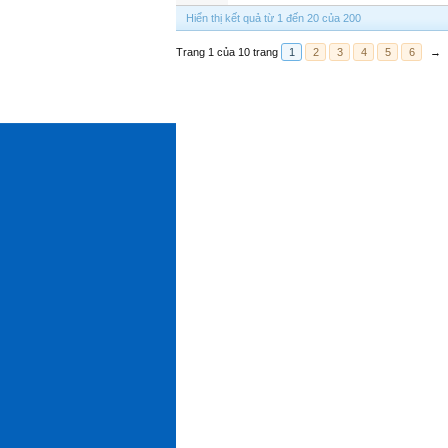
Hiển thị kết quả từ 1 đến 20 của 200
Trang 1 của 10 trang
1
2
3
4
5
6
→