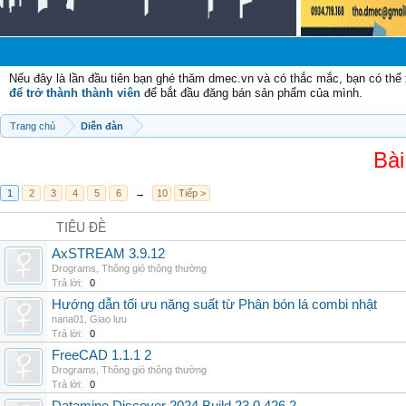
Nếu đây là lần đầu tiên bạn ghé thăm dmec.vn và có thắc mắc, bạn có th
để trở thành thành viên
để bắt đầu đăng bán sản phẩm của mình.
Trang chủ
Diễn đàn
Bài
1
2
3
4
5
6
→
10
Tiếp >
TIÊU ĐỀ
AxSTREAM 3.9.12
Drograms
,
Thông gió thông thường
Trả lời:
0
Hướng dẫn tối ưu năng suất từ Phân bón lá combi nhật
nana01
,
Giao lưu
Trả lời:
0
FreeCAD 1.1.1 2
Drograms
,
Thông gió thông thường
Trả lời:
0