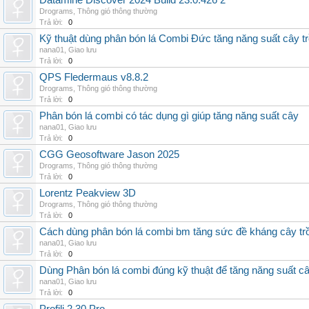
Datamine Discover 2024 Build 23.0.426 2
Drograms
,
Thông gió thông thường
Trả lời:
0
Kỹ thuật dùng phân bón lá Combi Đức tăng năng suất cây t
nana01
,
Giao lưu
Trả lời:
0
QPS Fledermaus v8.8.2
Drograms
,
Thông gió thông thường
Trả lời:
0
Phân bón lá combi có tác dụng gì giúp tăng năng suất cây
nana01
,
Giao lưu
Trả lời:
0
CGG Geosoftware Jason 2025
Drograms
,
Thông gió thông thường
Trả lời:
0
Lorentz Peakview 3D
Drograms
,
Thông gió thông thường
Trả lời:
0
Cách dùng phân bón lá combi bm tăng sức đề kháng cây tr
nana01
,
Giao lưu
Trả lời:
0
Dùng Phân bón lá combi đúng kỹ thuật để tăng năng suất c
nana01
,
Giao lưu
Trả lời:
0