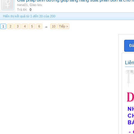
Giải pháp dinh dưỡng giúp tăng năng suất phân bón lá cho 
nana01
,
Giao lưu
Trả lời:
0
Hiển thị kết quả từ 1 đến 20 của 200
1
2
3
4
5
6
→
10
Tiếp >
Đă
Liê