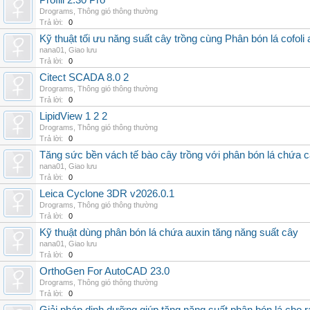
Profili 2.30 Pro
Drograms
,
Thông gió thông thường
Trả lời:
0
Kỹ thuật tối ưu năng suất cây trồng cùng Phân bón lá cofoli
nana01
,
Giao lưu
Trả lời:
0
Citect SCADA 8.0 2
Drograms
,
Thông gió thông thường
Trả lời:
0
LipidView 1 2 2
Drograms
,
Thông gió thông thường
Trả lời:
0
Tăng sức bền vách tế bào cây trồng với phân bón lá chứa c
nana01
,
Giao lưu
Trả lời:
0
Leica Cyclone 3DR v2026.0.1
Drograms
,
Thông gió thông thường
Trả lời:
0
Kỹ thuật dùng phân bón lá chứa auxin tăng năng suất cây
nana01
,
Giao lưu
Trả lời:
0
OrthoGen For AutoCAD 23.0
Drograms
,
Thông gió thông thường
Trả lời:
0