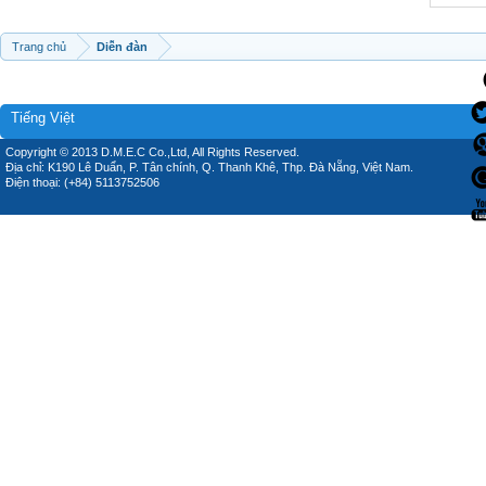
Trang chủ
Diễn đàn
Tiếng Việt
Copyright © 2013 D.M.E.C Co.,Ltd, All Rights Reserved.
Địa chỉ: K190 Lê Duẩn, P. Tân chính, Q. Thanh Khê, Thp. Đà Nẵng, Việt Nam.
Điện thoại: (+84) 5113752506