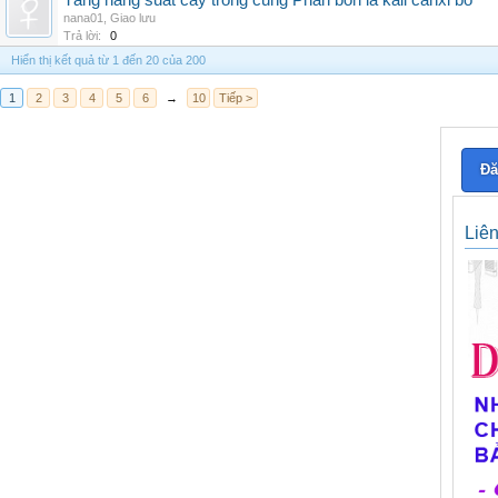
Tăng năng suất cây trồng cùng Phân bón lá kali canxi bo
nana01
,
Giao lưu
Trả lời:
0
Hiển thị kết quả từ 1 đến 20 của 200
1
2
3
4
5
6
→
10
Tiếp >
Đă
Liê