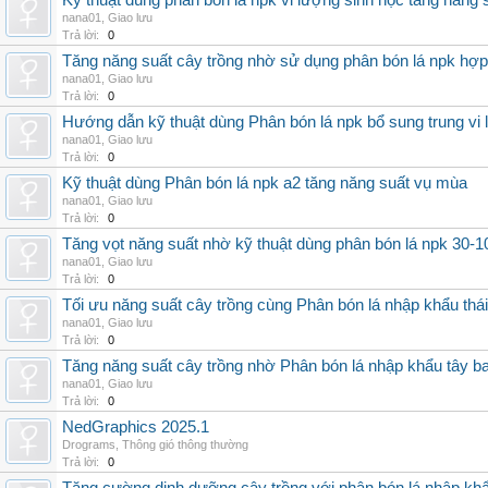
Kỹ thuật dùng phân bón lá npk vi lượng sinh học tăng năng 
nana01
,
Giao lưu
Trả lời:
0
Tăng năng suất cây trồng nhờ sử dụng phân bón lá npk hợp 
nana01
,
Giao lưu
Trả lời:
0
Hướng dẫn kỹ thuật dùng Phân bón lá npk bổ sung trung vi
nana01
,
Giao lưu
Trả lời:
0
Kỹ thuật dùng Phân bón lá npk a2 tăng năng suất vụ mùa
nana01
,
Giao lưu
Trả lời:
0
Tăng vọt năng suất nhờ kỹ thuật dùng phân bón lá npk 30-1
nana01
,
Giao lưu
Trả lời:
0
Tối ưu năng suất cây trồng cùng Phân bón lá nhập khẩu thái
nana01
,
Giao lưu
Trả lời:
0
Tăng năng suất cây trồng nhờ Phân bón lá nhập khẩu tây b
nana01
,
Giao lưu
Trả lời:
0
NedGraphics 2025.1
Drograms
,
Thông gió thông thường
Trả lời:
0