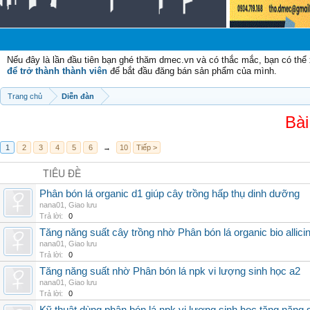
Nếu đây là lần đầu tiên bạn ghé thăm dmec.vn và có thắc mắc, bạn có th
để trở thành thành viên
để bắt đầu đăng bán sản phẩm của mình.
Trang chủ
Diễn đàn
Bài
1
2
3
4
5
6
→
10
Tiếp >
TIÊU ĐỀ
Phân bón lá organic d1 giúp cây trồng hấp thụ dinh dưỡng
nana01
,
Giao lưu
Trả lời:
0
Tăng năng suất cây trồng nhờ Phân bón lá organic bio allici
nana01
,
Giao lưu
Trả lời:
0
Tăng năng suất nhờ Phân bón lá npk vi lượng sinh học a2
nana01
,
Giao lưu
Trả lời:
0