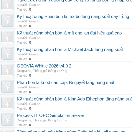
Tăng cường dinh dưỡng cây trồng với phân bón lá nhập kh
nana01
,
Giao lưu
Trả lời:
0
Kỹ thuật dùng Phân bón lá mx bo tăng năng suất cây trồng
nana01
,
Giao lưu
Trả lời:
0
Kỹ thuật dùng phân bón lá mít cho lan đạt hiệu quả cao
nana01
,
Giao lưu
Trả lời:
0
Kỹ thuật dùng phân bón lá Michael Jack tăng năng suất
nana01
,
Giao lưu
Trả lời:
0
GEOVIA Whittle 2026 v4.9 2
Drograms
,
Thông gió thông thường
Trả lời:
0
Phân bón lá kno3 cao cấp: Bí quyết tăng năng suất
nana01
,
Giao lưu
Trả lời:
0
Kỹ thuật dùng phân bón lá Kina Ado Ethephon tăng năng suấ
nana01
,
Giao lưu
Trả lời:
0
Process IT OPC Simulation Server
Drograms
,
Thông gió thông thường
Trả lời:
0