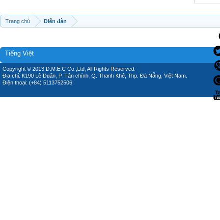
Trang chủ
Diễn đàn
Tiếng Việt
Copyright © 2013 D.M.E.C Co.,Ltd, All Rights Reserved.
Địa chỉ: K190 Lê Duẩn, P. Tân chính, Q. Thanh Khê, Thp. Đà Nẵng, Việt Nam.
Điện thoại: (+84) 5113752506