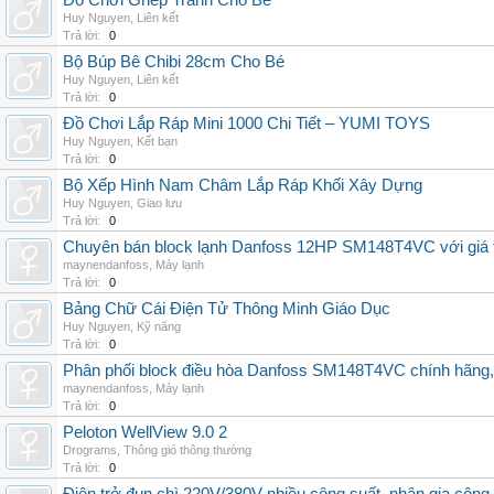
Đồ Chơi Ghép Tranh Cho Bé
Huy Nguyen
,
Liên kết
Trả lời:
0
Bộ Búp Bê Chibi 28cm Cho Bé
Huy Nguyen
,
Liên kết
Trả lời:
0
Đồ Chơi Lắp Ráp Mini 1000 Chi Tiết – YUMI TOYS
Huy Nguyen
,
Kết bạn
Trả lời:
0
Bộ Xếp Hình Nam Châm Lắp Ráp Khối Xây Dựng
Huy Nguyen
,
Giao lưu
Trả lời:
0
Chuyên bán block lạnh Danfoss 12HP SM148T4VC với giá tốt
maynendanfoss
,
Máy lạnh
Trả lời:
0
Bảng Chữ Cái Điện Tử Thông Minh Giáo Dục
Huy Nguyen
,
Kỹ năng
Trả lời:
0
Phân phối block điều hòa Danfoss SM148T4VC chính hãng, g
maynendanfoss
,
Máy lạnh
Trả lời:
0
Peloton WellView 9.0 2
Drograms
,
Thông gió thông thường
Trả lời:
0