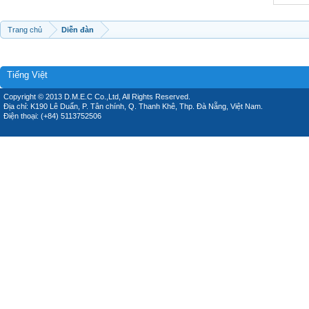
Trang chủ
Diễn đàn
Tiếng Việt
Copyright © 2013 D.M.E.C Co.,Ltd, All Rights Reserved.
Địa chỉ: K190 Lê Duẩn, P. Tân chính, Q. Thanh Khê, Thp. Đà Nẵng, Việt Nam.
Điện thoại: (+84) 5113752506