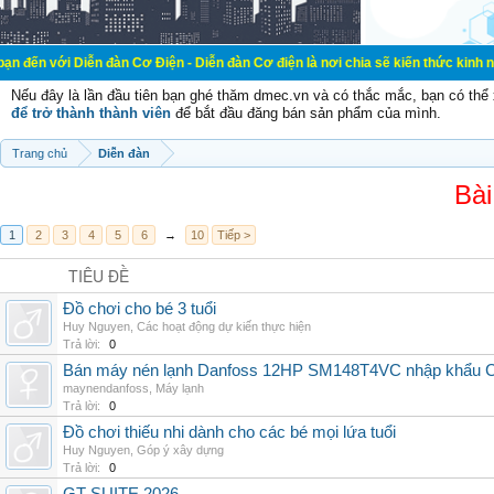
ễn đàn Cơ Điện - Diễn đàn Cơ điện là nơi chia sẽ kiến thức kinh nghiệm trong l
Nếu đây là lần đầu tiên bạn ghé thăm dmec.vn và có thắc mắc, bạn có th
để trở thành thành viên
để bắt đầu đăng bán sản phẩm của mình.
Trang chủ
Diễn đàn
Bài
1
2
3
4
5
6
→
10
Tiếp >
TIÊU ĐỀ
Đồ chơi cho bé 3 tuổi
Huy Nguyen
,
Các hoạt động dự kiến thực hiện
Trả lời:
0
Bán máy nén lạnh Danfoss 12HP SM148T4VC nhập khẩu China
maynendanfoss
,
Máy lạnh
Trả lời:
0
Đồ chơi thiếu nhi dành cho các bé mọi lứa tuổi
Huy Nguyen
,
Góp ý xây dựng
Trả lời:
0