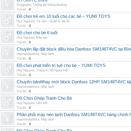
GT-SUITE 2026
Drograms
,
Thông gió thông thường
Trả lời:
0
Đồ chơi trẻ em 10 tuổi cho các bé – YUMI TOYS
Huy Nguyen
,
Tư vấn - Quản lý địa ốc
Trả lời:
0
Đồ chơi cho bé 6 tuổi
Huy Nguyen
,
Đào tạo
Trả lời:
0
Chuyên lắp đặt block điều hòa Danfoss SM148T4VC tại Bình
maynendanfoss
,
Máy lạnh
Trả lời:
0
Đồ chơi phát triển trí tuệ cho bé – YUMI TOYS
Huy Nguyen
,
Trang trí nội ngoại thất
Trả lời:
0
Chuyên bán#thay mới block Danfoss 12HP SM148T4VC tận n
maynendanfoss
,
Máy lạnh
Trả lời:
0
Đồ Chơi Ghép Tranh Cho Bé
Huy Nguyen
,
Liên kết
Trả lời:
0
Phân phối máy nén lạnh Danfoss SM148T4VC hàng chính hã
maynendanfoss
,
Máy lạnh
Trả lời:
0