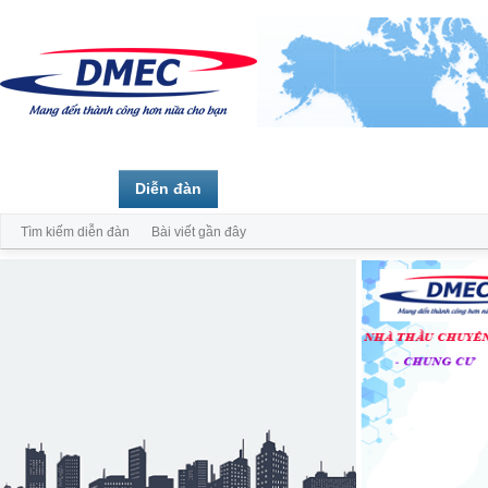
Trang chủ
Diễn đàn
Thành viên
Tìm kiếm diễn đàn
Bài viết gần đây