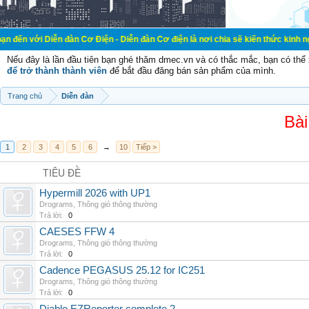
Diễn đàn Cơ Điện - Diễn đàn Cơ điện là nơi chia sẽ kiến thức kinh nghiệm tron
Nếu đây là lần đầu tiên bạn ghé thăm dmec.vn và có thắc mắc, bạn có th
để trở thành thành viên
để bắt đầu đăng bán sản phẩm của mình.
Trang chủ
Diễn đàn
Bài
1
2
3
4
5
6
→
10
Tiếp >
TIÊU ĐỀ
Hypermill 2026 with UP1
Drograms
,
Thông gió thông thường
Trả lời:
0
CAESES FFW 4
Drograms
,
Thông gió thông thường
Trả lời:
0
Cadence PEGASUS 25.12 for IC251
Drograms
,
Thông gió thông thường
Trả lời:
0