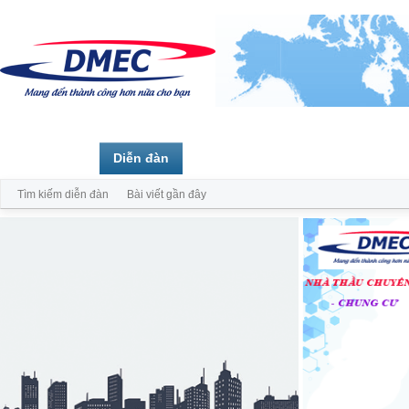
Trang chủ
Diễn đàn
Thành viên
Tìm kiếm diễn đàn
Bài viết gần đây