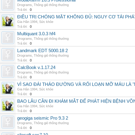
MobaXterm 26.3 Professional
Drograms
,
Thông gió thông thường
Trả lời:
0
ĐIỀU TRỊ CHÓNG MẶT KHÔNG ĐỦ: NGUY CƠ TÁI PH
Gia Hân 1994
,
Sức khỏe
Trả lời:
0
Multiquant 3.0.3 hf4
Drograms
,
Thông gió thông thường
Trả lời:
0
Landmark EDT 5000.18 2
Drograms
,
Thông gió thông thường
Trả lời:
0
CalcBook v.1.17.24
Drograms
,
Thông gió thông thường
Trả lời:
0
VÌ SAO ĐÁI THÁO ĐƯỜNG VÀ RỐI LOẠN MỠ MÁU LÀ 
Gia Hân 1994
,
Sức khỏe
Trả lời:
0
BAO LÂU CẦN ĐI KHÁM MẮT ĐỂ PHÁT HIỆN BỆNH V
Gia Hân 1994
,
Sức khỏe
Trả lời:
0
geogiga seismic Pro 9.3 2
Drograms
,
Thông gió thông thường
Trả lời:
0