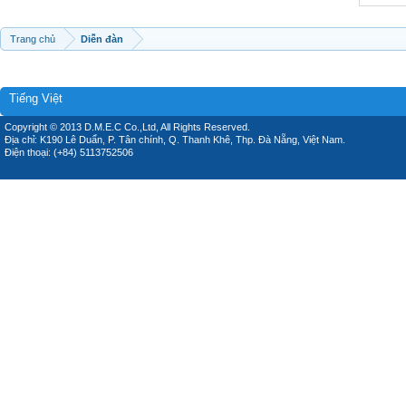
Trang chủ
Diễn đàn
Tiếng Việt
Copyright © 2013 D.M.E.C Co.,Ltd, All Rights Reserved.
Địa chỉ: K190 Lê Duẩn, P. Tân chính, Q. Thanh Khê, Thp. Đà Nẵng, Việt Nam.
Điện thoại: (+84) 5113752506