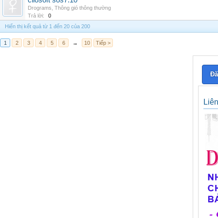
cliosoft sos7.10
Drograms
,
Thông gió thông thường
Trả lời:
0
Hiển thị kết quả từ 1 đến 20 của 200
1
2
3
4
5
6
→
10
Tiếp >
Đă
Liê