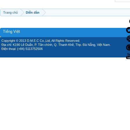
Trang chủ
Diễn đàn
Tiếng Việt
Copyright © 2013 D.M.E.C Co.,Ltd, All Rights Reserved.
Địa chỉ: K190 Lê Duẩn, P. Tân chính, Q. Thanh Khê, Thp. Đà Nẵng, Việt Nam.
Điện thoại: (+84) 5113752506