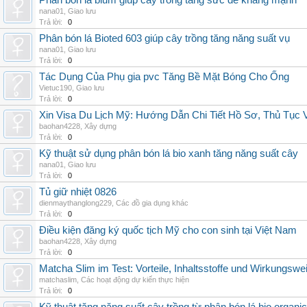
Phân bón lá blum giúp cây trồng tăng sức đề kháng mạnh
nana01
,
Giao lưu
Trả lời:
0
Phân bón lá Bioted 603 giúp cây trồng tăng năng suất vụ
nana01
,
Giao lưu
Trả lời:
0
Tác Dụng Của Phụ gia pvc Tăng Bề Mặt Bóng Cho Ống
Vietuc190
,
Giao lưu
Trả lời:
0
Xin Visa Du Lịch Mỹ: Hướng Dẫn Chi Tiết Hồ Sơ, Thủ Tục
baohan4228
,
Xây dựng
Trả lời:
0
Kỹ thuật sử dụng phân bón lá bio xanh tăng năng suất cây
nana01
,
Giao lưu
Trả lời:
0
Tủ giữ nhiệt 0826
dienmaythanglong229
,
Các đồ gia dụng khác
Trả lời:
0
Điều kiện đăng ký quốc tịch Mỹ cho con sinh tại Việt Nam
baohan4228
,
Xây dựng
Trả lời:
0
Matcha Slim im Test: Vorteile, Inhaltsstoffe und Wirkungswe
matchaslim
,
Các hoạt động dự kiến thực hiện
Trả lời:
0