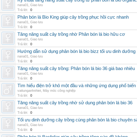
Kỹ thuật tăng năng suất cây trồng từ phân bón lá bio organic
nana01
,
Giao lưu
Trả lời:
0
Phân bón lá Bio King giúp cây trồng phục hồi cực nhanh
nana01
,
Giao lưu
Trả lời:
0
Tăng năng suất cây trồng nhờ Phân bón lá bio hữu cơ
nana01
,
Giao lưu
Trả lời:
0
Hướng dẫn sử dụng phân bón lá bio bizz tối ưu dinh dưỡng
nana01
,
Giao lưu
Trả lời:
0
Tăng năng suất cây trồng: Phân bón lá bio 36 giá bao nhiêu
nana01
,
Giao lưu
Trả lời:
0
Tìm hiểu điện trở khô một đầu và những ứng dụng phổ biến 
vattunganhnhiet
,
Máy móc công nghiệp
Trả lời:
0
Tăng năng suất cây trồng nhờ sử dụng phân bón lá bio 36
nana01
,
Giao lưu
Trả lời:
0
Tối ưu dinh dưỡng cây trồng cùng phân bón lá bio chuyên s
nana01
,
Giao lưu
Trả lời:
0