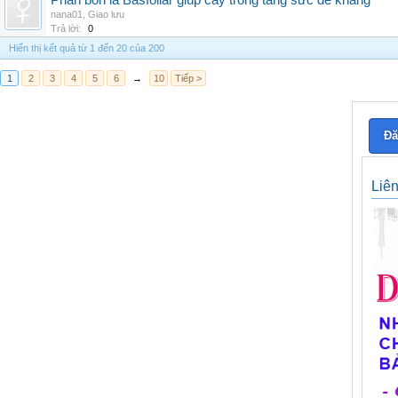
Phân bón lá Basfoliar giúp cây trồng tăng sức đề kháng
nana01
,
Giao lưu
Trả lời:
0
Hiển thị kết quả từ 1 đến 20 của 200
1
2
3
4
5
6
→
10
Tiếp >
Đă
Liê