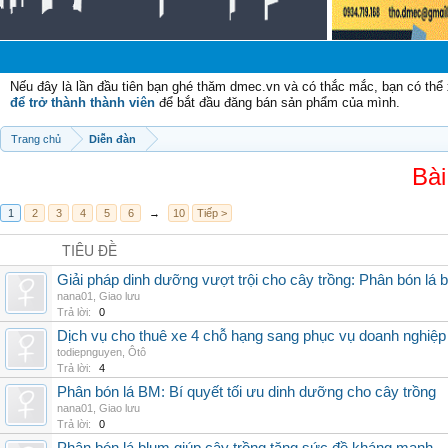
Ch
Nếu đây là lần đầu tiên bạn ghé thăm dmec.vn và có thắc mắc, bạn có th
để trở thành thành viên
để bắt đầu đăng bán sản phẩm của mình.
Trang chủ
Diễn đàn
Bài
1
2
3
4
5
6
→
10
Tiếp >
TIÊU ĐỀ
Giải pháp dinh dưỡng vượt trội cho cây trồng: Phân bón lá 
nana01
,
Giao lưu
Trả lời:
0
Dịch vụ cho thuê xe 4 chỗ hạng sang phục vụ doanh nghiệ
todiepnguyen
,
Ôtô
Trả lời:
4
Phân bón lá BM: Bí quyết tối ưu dinh dưỡng cho cây trồng
nana01
,
Giao lưu
Trả lời:
0