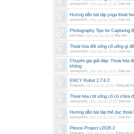
uyenuyen01
,
Hôm nay lúc 20:23
,
Giao lưu
Hướng dẫn bài tập yoga thoái hó
uyenuyen01
,
Hôm nay lúc 20:16
,
Giao lưu
Photography Tips for Capturing 
john khan
,
Hôm nay lúc 20:13
,
Máy ảnh
Thoái hóa đốt sống cổ uống gì đ
uyenuyen01
,
Hôm nay lúc 20:09
,
Giao lưu
Chuyên gia giải đáp: Thoái hóa 
không
uyenuyen01
,
Hôm nay lúc 20:02
,
Giao lưu
ENCY Robot 2.7.6 2
Drograms
,
Hôm nay lúc 19:59
,
Thông gió t
Thoái hóa cột sống cổ có chữa 
uyenuyen01
,
Hôm nay lúc 19:54
,
Giao lưu
Hướng dẫn bài tập thể dục thoái 
uyenuyen01
,
Hôm nay lúc 19:47
,
Giao lưu
Plexos Project v2026 2
Drograms
,
Hôm nay lúc 19:43
,
Thông gió t