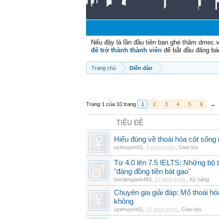
Nếu đây là lần đầu tiên bạn ghé thăm dmec.
để trở thành thành viên
để bắt đầu đăng bá
Trang chủ
Diễn đàn
Trang 1 của 10 trang
1
2
3
4
5
6
→
TIÊU ĐỀ
Hiểu đúng về thoái hóa cột sống 
uyenuyen01
,
4 phút trước
,
Giao lưu
Từ 4.0 lên 7.5 IELTS: Những bộ t
"đáng đồng tiền bát gạo"
hoctienganh493
,
10 phút trước
,
Kỹ năng
Chuyên gia giải đáp: Mổ thoái h
không
uyenuyen01
,
12 phút trước
,
Giao lưu