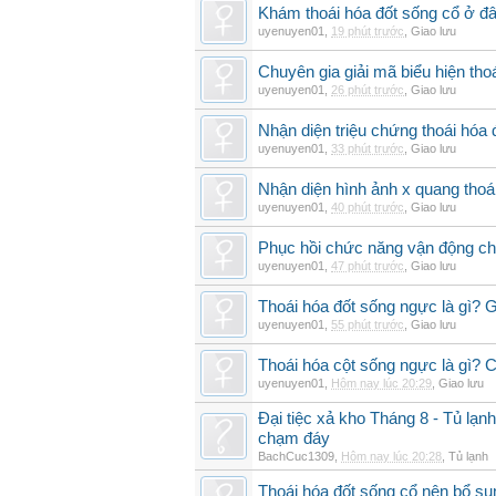
Khám thoái hóa đốt sống cổ ở đâ
uyenuyen01
,
19 phút trước
,
Giao lưu
Chuyên gia giải mã biểu hiện thoá
uyenuyen01
,
26 phút trước
,
Giao lưu
Nhận diện triệu chứng thoái hó
uyenuyen01
,
33 phút trước
,
Giao lưu
Nhận diện hình ảnh x quang thoái
uyenuyen01
,
40 phút trước
,
Giao lưu
Phục hồi chức năng vận động cho
uyenuyen01
,
47 phút trước
,
Giao lưu
Thoái hóa đốt sống ngực là gì? 
uyenuyen01
,
55 phút trước
,
Giao lưu
Thoái hóa cột sống ngực là gì? Ch
uyenuyen01
,
Hôm nay lúc 20:29
,
Giao lưu
Đại tiệc xả kho Tháng 8 - Tủ lạnh
chạm đáy
BachCuc1309
,
Hôm nay lúc 20:28
,
Tủ lạnh
Thoái hóa đốt sống cổ nên bổ su