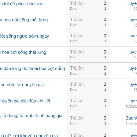
Trả lời:
0
uye
u tốt để phục hồi sớm
Đọc:
1
19
Trả lời:
0
uye
i hóa cột sống thắt lưng
Đọc:
1
26
Trả lời:
0
uye
a đốt sống ngực sớm ngay
Đọc:
1
33
Trả lời:
0
uye
 hóa cột sống thắt lưng
Đọc:
1
40
Trả lời:
0
uye
 đau lưng do thoái hóa cột sống
Đọc:
1
47
Trả lời:
0
uye
Góc nhìn từ chuyên gia
Đọc:
1
55
Trả lời:
0
uye
uyên gia giải đáp chi tiết
Đọc:
1
Hôm na
, tủ đông, tủ mát chính hãng giá
Trả lời:
0
Bach
Đọc:
1
Hôm na
Trả lời:
0
uye
ng gì? Lời khuyên chuyên gia