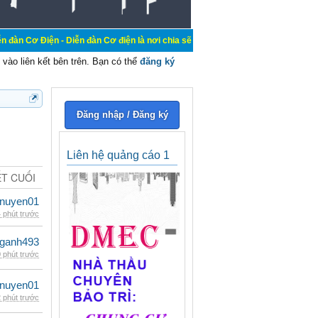
- Diễn đàn Cơ điện là nơi chia sẽ kiến thức kinh nghiệm trong lãnh vực cơ điện
vào liên kết bên trên. Bạn có thể
đăng ký
Đăng nhập / Đăng ký
Liên hệ quảng cáo 1
ẾT CUỐI
nuyen01
 phút trước
nganh493
 phút trước
nuyen01
 phút trước