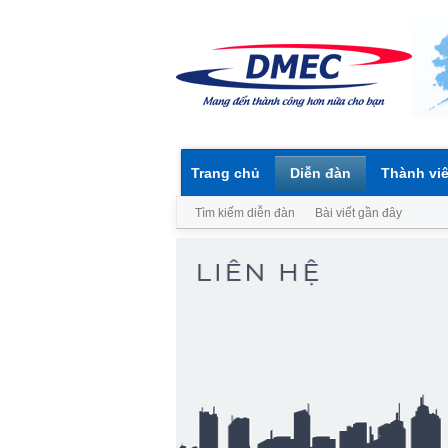
Trang chủ
Diễn đàn
Thành vi
Tìm kiếm diễn đàn
Bài viết gần đây