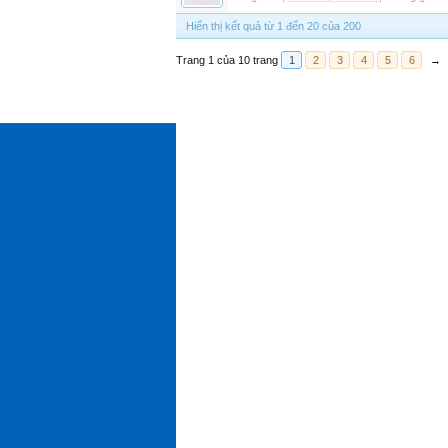
Hiển thị kết quả từ 1 đến 20 của 200
Trang 1 của 10 trang
1
2
3
4
5
6
→