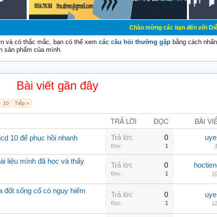
Chào mừng các bạn đến với Diễn đàn Cơ Điện 
vn và có thắc mắc, bạn có thể xem
các câu hỏi thường gặp
bằng cách nhấn 
n sản phẩm của mình.
Bài viết gần đây
10
Tiếp >
TRẢ LỜI
ĐỌC
BÀI VI
Trả lời:
0
uye
icd 10 để phục hồi nhanh
Đọc:
1
4
ài liệu mình đã học và thấy
Trả lời:
0
hoctie
Đọc:
1
10
óa đốt sống cổ có nguy hiểm
Trả lời:
0
uye
Đọc:
1
12