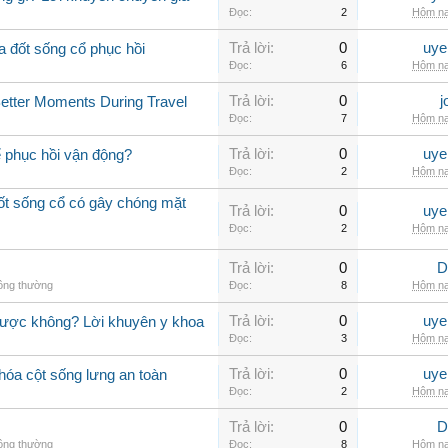
Đọc:
2
Hôm na
Trả lời:
0
uye
a đốt sống cổ phục hồi
Đọc:
6
Hôm na
Trả lời:
0
j
Better Moments During Travel
Đọc:
7
Hôm na
Trả lời:
0
uye
ể phục hồi vận động?
Đọc:
2
Hôm na
đốt sống cổ có gây chóng mặt
Trả lời:
0
uye
Đọc:
2
Hôm na
Trả lời:
0
D
hông thường
Đọc:
8
Hôm na
Trả lời:
0
uye
được không? Lời khuyên y khoa
Đọc:
3
Hôm na
Trả lời:
0
uye
hóa cột sống lưng an toàn
Đọc:
2
Hôm na
Trả lời:
0
D
hông thường
Đọc:
8
Hôm na