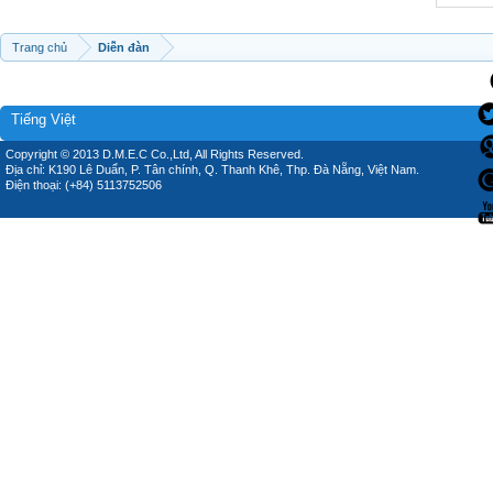
Trang chủ
Diễn đàn
Tiếng Việt
Copyright © 2013 D.M.E.C Co.,Ltd, All Rights Reserved.
Địa chỉ: K190 Lê Duẩn, P. Tân chính, Q. Thanh Khê, Thp. Đà Nẵng, Việt Nam.
Điện thoại: (+84) 5113752506