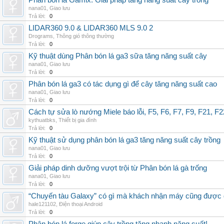
Phân bón lá Gamix: Giải pháp tăng năng suất cây trồng
nana01
,
Giao lưu
Trả lời:
0
LIDAR360 9.0 & LIDAR360 MLS 9.0 2
Drograms
,
Thông gió thông thường
Trả lời:
0
Kỹ thuật dùng Phân bón lá ga3 sữa tăng năng suất cây
nana01
,
Giao lưu
Trả lời:
0
Phân bón lá ga3 có tác dụng gì để cây tăng năng suất cao
nana01
,
Giao lưu
Trả lời:
0
Cách tự sửa lò nướng Miele báo lỗi, F5, F6, F7, F9, F21, F2
kythuatbks
,
Thiết bị gia đình
Trả lời:
0
Kỹ thuật sử dụng phân bón lá ga3 tăng năng suất cây trồng
nana01
,
Giao lưu
Trả lời:
0
Giải pháp dinh dưỡng vượt trội từ Phân bón lá gà trống
nana01
,
Giao lưu
Trả lời:
0
“Chuyến tàu Galaxy” có gì mà khách nhận máy cũng được đ
hale121102
,
Điện thoại Android
Trả lời:
0