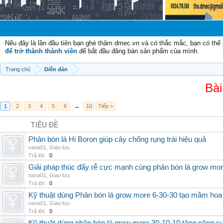
Chào mừ
Nếu đây là lần đầu tiên bạn ghé thăm dmec.vn và có thắc mắc, bạn có th
để trở thành thành viên
để bắt đầu đăng bán sản phẩm của mình.
Trang chủ
Diễn đàn
Bài
1
2
3
4
5
6
→
10
Tiếp >
TIÊU ĐỀ
Phân bón lá Hi Boron giúp cây chống rụng trái hiệu quả
nana01
,
Giao lưu
Trả lời:
0
Giải pháp thúc đẩy rễ cực mạnh cùng phân bón lá grow mo
nana01
,
Giao lưu
Trả lời:
0
Kỹ thuật dùng Phân bón lá grow more 6-30-30 tạo mầm hoa
nana01
,
Giao lưu
Trả lời:
0