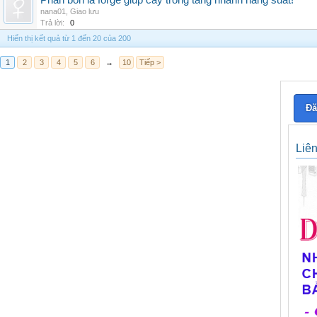
Phân bón lá forge giúp cây trồng tăng nhanh năng suất!
nana01
,
Giao lưu
Trả lời:
0
Hiển thị kết quả từ 1 đến 20 của 200
1
2
3
4
5
6
→
10
Tiếp >
Đă
Liê