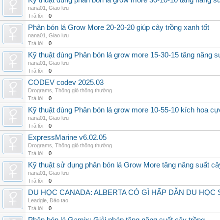
Kỹ thuật dùng phân bón lá grow more 30-10-10 tăng năng s
nana01
,
Giao lưu
Trả lời:
0
Phân bón lá Grow More 20-20-20 giúp cây trồng xanh tốt
nana01
,
Giao lưu
Trả lời:
0
Kỹ thuật dùng Phân bón lá grow more 15-30-15 tăng năng s
nana01
,
Giao lưu
Trả lời:
0
CODEV codev 2025.03
Drograms
,
Thông gió thông thường
Trả lời:
0
Kỹ thuật dùng Phân bón lá grow more 10-55-10 kích hoa cự
nana01
,
Giao lưu
Trả lời:
0
ExpressMarine v6.02.05
Drograms
,
Thông gió thông thường
Trả lời:
0
Kỹ thuật sử dụng phân bón lá Grow More tăng năng suất câ
nana01
,
Giao lưu
Trả lời:
0
DU HỌC CANADA: ALBERTA CÓ GÌ HẤP DẪN DU HỌC 
Leadgle
,
Đào tạo
Trả lời:
0