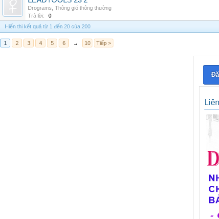
LEADTOOLS 23 2
Drograms
,
Thông gió thông thường
Trả lời:
0
Hiển thị kết quả từ 1 đến 20 của 200
1
2
3
4
5
6
→
10
Tiếp >
Đă
Liê