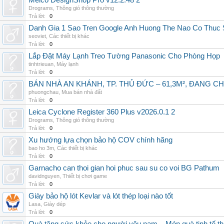
Melco DesignShop Pro v12.2.48 2
Drograms
,
Thông gió thông thường
Trả lời:
0
Danh Gia 1 Sao Tren Google Anh Huong The Nao Co Thuc
seoviet
,
Các thiết bị khác
Trả lời:
0
Lắp Đặt Máy Lạnh Treo Tường Panasonic Cho Phòng Họp
tinhtrieuan
,
Máy lạnh
Trả lời:
0
BÁN NHÀ AN KHÁNH, TP. THỦ ĐỨC – 61,3M², ĐANG CH
phuongchau
,
Mua bán nhà đất
Trả lời:
0
Leica Cyclone Register 360 Plus v2026.0.1 2
Drograms
,
Thông gió thông thường
Trả lời:
0
Xu hướng lựa chọn bảo hộ COV chính hãng
bao ho 3m
,
Các thiết bị khác
Trả lời:
0
Garnacho can thoi gian hoi phuc sau su co voi BG Pathum
davidnguyen
,
Thiết bị chơi game
Trả lời:
0
Giày bảo hộ lót Kevlar và lót thép loại nào tốt
Lasa
,
Giày dép
Trả lời:
0