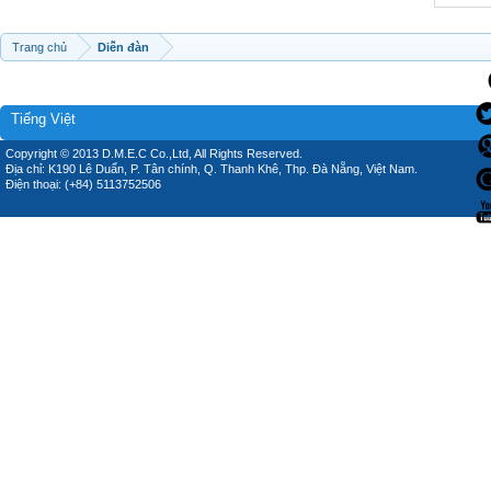
Trang chủ
Diễn đàn
Tiếng Việt
Copyright © 2013 D.M.E.C Co.,Ltd, All Rights Reserved.
Địa chỉ: K190 Lê Duẩn, P. Tân chính, Q. Thanh Khê, Thp. Đà Nẵng, Việt Nam.
Điện thoại: (+84) 5113752506