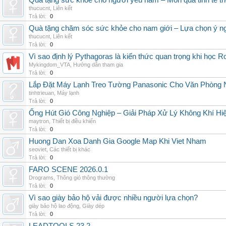
Quà tặng sức khỏe cho người yêu nam – Món quà tinh tế th
thucucnt
,
Liên kết
Trả lời:
0
Quà tặng chăm sóc sức khỏe cho nam giới – Lựa chọn ý ngh
thucucnt
,
Liên kết
Trả lời:
0
Vì sao định lý Pythagoras là kiến thức quan trọng khi học R
Mykingdom_VTA
,
Hướng dẫn tham gia
Trả lời:
0
Lắp Đặt Máy Lạnh Treo Tường Panasonic Cho Văn Phòng 
tinhtrieuan
,
Máy lạnh
Trả lời:
0
Ống Hút Gió Công Nghiệp – Giải Pháp Xử Lý Không Khí H
maytron
,
Thiết bị điều khiển
Trả lời:
0
Huong Dan Xoa Danh Gia Google Map Khi Viet Nham
seoviet
,
Các thiết bị khác
Trả lời:
0
FARO SCENE 2026.0.1
Drograms
,
Thông gió thông thường
Trả lời:
0
Vì sao giày bảo hộ vải được nhiều người lựa chọn?
giày bảo hộ lao động
,
Giày dép
Trả lời:
0