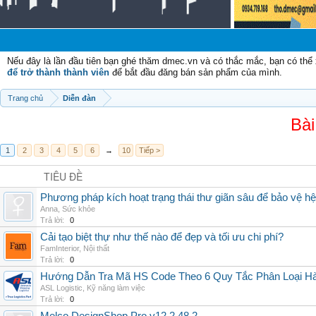
Nếu đây là lần đầu tiên bạn ghé thăm dmec.vn và có thắc mắc, bạn có th
để trở thành thành viên
để bắt đầu đăng bán sản phẩm của mình.
Trang chủ
Diễn đàn
Bài
1
2
3
4
5
6
→
10
Tiếp >
TIÊU ĐỀ
Phương pháp kích hoạt trạng thái thư giãn sâu để bảo vệ h
Anna
,
Sức khỏe
Trả lời:
0
Cải tạo biệt thự như thế nào để đẹp và tối ưu chi phí?
FamInterior
,
Nội thất
Trả lời:
0
Hướng Dẫn Tra Mã HS Code Theo 6 Quy Tắc Phân Loại H
ASL Logistic
,
Kỹ năng làm việc
Trả lời:
0