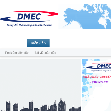
Trang chủ
Diễn đàn
Thành viên
Tìm kiếm diễn đàn
Bài viết gần đây