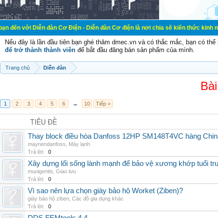
ễn đàn Cơ Điện - Diễn đàn Cơ điện là nơi chia sẽ kiến thức kinh nghiệm trong 
Nếu đây là lần đầu tiên bạn ghé thăm dmec.vn và có thắc mắc, bạn có th
để trở thành thành viên
để bắt đầu đăng bán sản phẩm của mình.
Trang chủ
Diễn đàn
Bài
1
2
3
4
5
6
→
10
Tiếp >
TIÊU ĐỀ
Thay block điều hòa Danfoss 12HP SM148T4VC hàng China,
maynendanfoss
,
Máy lạnh
Trả lời:
0
Xây dựng lối sống lành mạnh để bảo vệ xương khớp tuổi tru
muoigentis
,
Giao lưu
Trả lời:
0
Vì sao nên lựa chọn giày bảo hộ Worket (Ziben)?
giày bảo hộ ziben
,
Các đồ gia dụng khác
Trả lời:
0