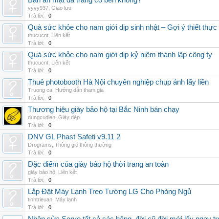
Bàn ăn mặt đá trắng có bền không?
vyvy937
,
Giao lưu
Trả lời:
0
Quà sức khỏe cho nam giới dịp sinh nhật – Gợi ý thiết thực
thucucnt
,
Liên kết
Trả lời:
0
Quà sức khỏe cho nam giới dịp kỷ niệm thành lập công ty
thucucnt
,
Liên kết
Trả lời:
0
Thuê photobooth Hà Nội chuyên nghiệp chụp ảnh lấy liền
Truong ca
,
Hướng dẫn tham gia
Trả lời:
0
Thương hiệu giày bảo hộ tại Bắc Ninh bán chạy
dungcudien
,
Giày dép
Trả lời:
0
DNV GL Phast Safeti v9.11 2
Drograms
,
Thông gió thông thường
Trả lời:
0
Đặc điểm của giày bảo hộ thời trang an toàn
giày bảo hộ
,
Liên kết
Trả lời:
0
Lắp Đặt Máy Lạnh Treo Tường LG Cho Phòng Ngủ
tinhtrieuan
,
Máy lạnh
Trả lời:
0