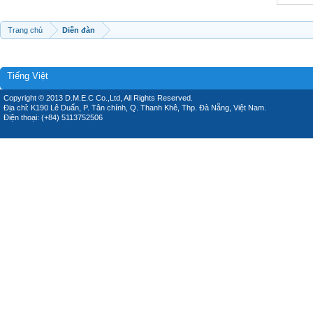
Trang chủ
Diễn đàn
Tiếng Việt
Copyright © 2013 D.M.E.C Co.,Ltd, All Rights Reserved.
Địa chỉ: K190 Lê Duẩn, P. Tân chính, Q. Thanh Khê, Thp. Đà Nẵng, Việt Nam.
Điện thoại: (+84) 5113752506