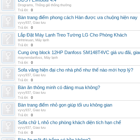
DDS FEMtools 4.4
Drograms
,
Thông gió thông thường
Trả lời:
0
Bàn trang điểm phong cách Hàn được ưa chuộng hiện nay
vyvy937
,
Giao lưu
Trả lời:
0
Lắp Đặt Máy Lạnh Treo Tường LG Cho Phòng Khách
tinhtrieuan
,
Máy lạnh
Trả lời:
0
Cung ứng block 12HP Danfoss SM148T4VC giá ưu đãi, giao 
maynendanfoss
,
Máy lạnh
Trả lời:
0
Sofa văng hiện đại cho nhà phố như thế nào mới hợp lý?
vyvy937
,
Giao lưu
Trả lời:
0
Bàn ăn thông minh có đáng mua không?
vyvy937
,
Giao lưu
Trả lời:
0
Bàn trang điểm nhỏ gọn giúp tối ưu không gian
vyvy937
,
Giao lưu
Trả lời:
0
Sofa chữ L nhỏ cho phòng khách diện tích hạn chế
vyvy937
,
Giao lưu
Trả lời:
0