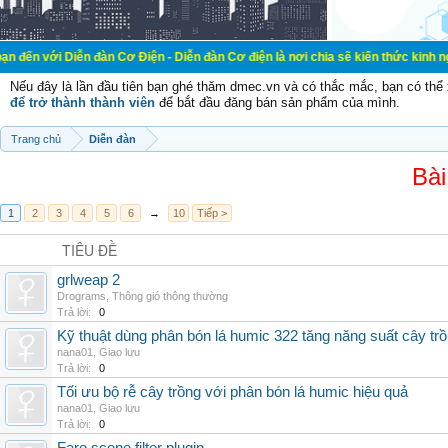
ễn đàn Cơ Điện - Diễn đàn Cơ điện là nơi chia sẽ kiến thức kinh nghiệm trong 
Nếu đây là lần đầu tiên bạn ghé thăm dmec.vn và có thắc mắc, bạn có th
để trở thành thành viên
để bắt đầu đăng bán sản phẩm của mình.
Trang chủ
Diễn đàn
Bài
1
2
3
4
5
6
→
10
Tiếp >
TIÊU ĐỀ
grlweap 2
Drograms
,
Thông gió thông thường
Trả lời:
0
Kỹ thuật dùng phân bón lá humic 322 tăng năng suất cây tr
nana01
,
Giao lưu
Trả lời:
0
Tối ưu bộ rễ cây trồng với phân bón lá humic hiệu quả
nana01
,
Giao lưu
Trả lời:
0