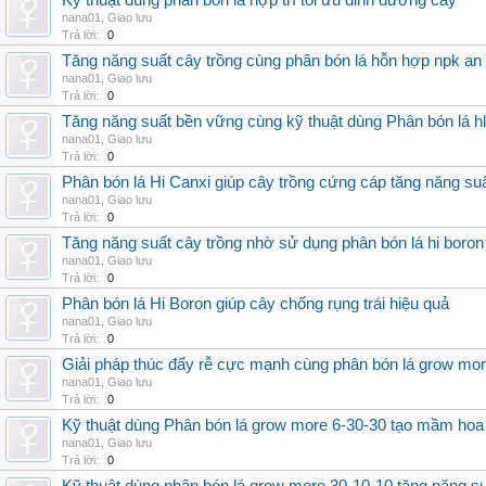
Kỹ thuật dùng phân bón lá hợp trí tối ưu dinh dưỡng cây
nana01
,
Giao lưu
Trả lời:
0
Tăng năng suất cây trồng cùng phân bón lá hỗn hợp npk an
nana01
,
Giao lưu
Trả lời:
0
Tăng năng suất bền vững cùng kỹ thuật dùng Phân bón lá h
nana01
,
Giao lưu
Trả lời:
0
Phân bón lá Hi Canxi giúp cây trồng cứng cáp tăng năng su
nana01
,
Giao lưu
Trả lời:
0
Tăng năng suất cây trồng nhờ sử dụng phân bón lá hi boron
nana01
,
Giao lưu
Trả lời:
0
Phân bón lá Hi Boron giúp cây chống rụng trái hiệu quả
nana01
,
Giao lưu
Trả lời:
0
Giải pháp thúc đẩy rễ cực mạnh cùng phân bón lá grow mo
nana01
,
Giao lưu
Trả lời:
0
Kỹ thuật dùng Phân bón lá grow more 6-30-30 tạo mầm hoa
nana01
,
Giao lưu
Trả lời:
0