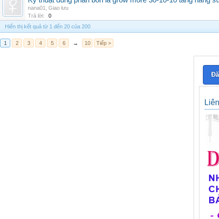
Kỹ thuật dùng phân bón lá grow more 30-10-10 tăng năng s
nana01
,
Giao lưu
Trả lời:
0
Hiển thị kết quả từ 1 đến 20 của 200
1
2
3
4
5
6
→
10
Tiếp >
Đă
Liê