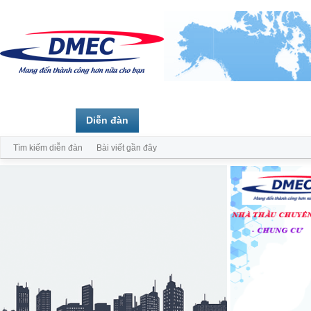
Trang chủ
Diễn đàn
Thành viên
Tìm kiếm diễn đàn
Bài viết gần đây