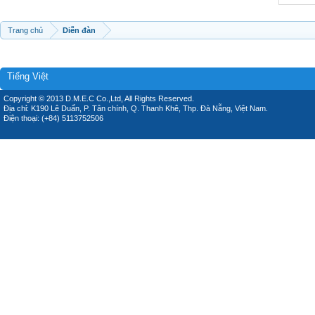
Trang chủ
Diễn đàn
Tiếng Việt
Copyright © 2013 D.M.E.C Co.,Ltd, All Rights Reserved.
Địa chỉ: K190 Lê Duẩn, P. Tân chính, Q. Thanh Khê, Thp. Đà Nẵng, Việt Nam.
Điện thoại: (+84) 5113752506