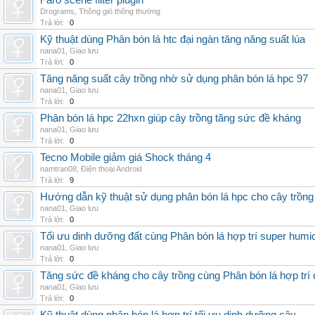
Faro scene filter plugin
Drograms
,
Thông gió thông thường
Trả lời:
0
Kỹ thuật dùng Phân bón lá htc đại ngàn tăng năng suất lúa
nana01
,
Giao lưu
Trả lời:
0
Tăng năng suất cây trồng nhờ sử dụng phân bón lá hpc 97
nana01
,
Giao lưu
Trả lời:
0
Phân bón lá hpc 22hxn giúp cây trồng tăng sức đề kháng
nana01
,
Giao lưu
Trả lời:
0
Tecno Mobile giảm giá Shock tháng 4
namtran08
,
Điện thoại Android
Trả lời:
9
Hướng dẫn kỹ thuật sử dụng phân bón lá hpc cho cây trồng
nana01
,
Giao lưu
Trả lời:
0
Tối ưu dinh dưỡng đất cùng Phân bón lá hợp trí super humi
nana01
,
Giao lưu
Trả lời:
0
Tăng sức đề kháng cho cây trồng cùng Phân bón lá hợp trí 
nana01
,
Giao lưu
Trả lời:
0