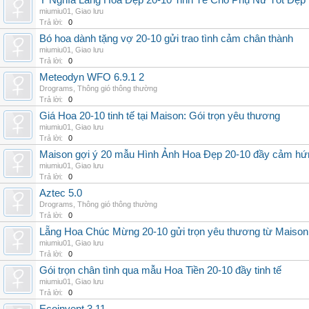
Ý Nghĩa Lẵng Hoa Đẹp 20-10 Tinh Tế Cho Phụ Nữ Tốt Đẹp
miumiu01
,
Giao lưu
Trả lời:
0
Bó hoa dành tặng vợ 20-10 gửi trao tình cảm chân thành
miumiu01
,
Giao lưu
Trả lời:
0
Meteodyn WFO 6.9.1 2
Drograms
,
Thông gió thông thường
Trả lời:
0
Giá Hoa 20-10 tinh tế tại Maison: Gói trọn yêu thương
miumiu01
,
Giao lưu
Trả lời:
0
Maison gợi ý 20 mẫu Hình Ảnh Hoa Đẹp 20-10 đầy cảm hứ
miumiu01
,
Giao lưu
Trả lời:
0
Aztec 5.0
Drograms
,
Thông gió thông thường
Trả lời:
0
Lẵng Hoa Chúc Mừng 20-10 gửi trọn yêu thương từ Maison
miumiu01
,
Giao lưu
Trả lời:
0
Gói trọn chân tình qua mẫu Hoa Tiền 20-10 đầy tinh tế
miumiu01
,
Giao lưu
Trả lời:
0