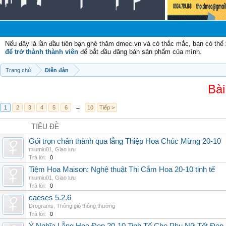
Chà
Nếu đây là lần đầu tiên bạn ghé thăm dmec.vn và có thắc mắc, bạn có th
để trở thành thành viên
để bắt đầu đăng bán sản phẩm của mình.
Trang chủ
Diễn đàn
Bài
1
2
3
4
5
6
→
10
Tiếp >
TIÊU ĐỀ
Gói trọn chân thành qua lẵng Thiệp Hoa Chúc Mừng 20-10
miumiu01
,
Giao lưu
Trả lời:
0
Tiệm Hoa Maison: Nghệ thuật Thi Cắm Hoa 20-10 tinh tế
miumiu01
,
Giao lưu
Trả lời:
0
caeses 5.2.6
Drograms
,
Thông gió thông thường
Trả lời:
0