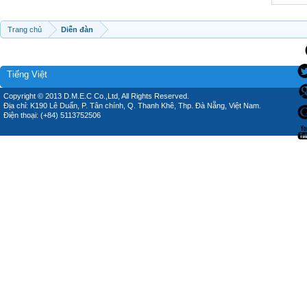
Trang chủ
Diễn đàn
Tiếng Việt
Copyright © 2013 D.M.E.C Co.,Ltd, All Rights Reserved.
Địa chỉ: K190 Lê Duẩn, P. Tân chính, Q. Thanh Khê, Thp. Đà Nẵng, Việt Nam.
Điện thoại: (+84) 5113752506