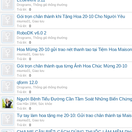
Ecoinvent 3.11
Drograms
,
Thông gió thông thường
Trả lời:
0
Gói trọn chân thành khi Tặng Hoa 20-10 Cho Người Yêu
miumiu01
,
Giao lưu
Trả lời:
0
RoboDK v6.0 2
Drograms
,
Thông gió thông thường
Trả lời:
0
Hoa Mừng 20-10 gửi trao nét thanh tao tại Tiệm Hoa Maison
miumiu01
,
Giao lưu
Trả lời:
0
Gói trọn chân thành qua từng Ảnh Hoa Chúc Mừng 20-10
miumiu01
,
Giao lưu
Trả lời:
0
qform 12.0
Drograms
,
Thông gió thông thường
Trả lời:
0
Người Bệnh Tiểu Đường Cần Tầm Soát Những Biến Chứng
Gia Hân 1994
,
Sức khỏe
Trả lời:
0
Tự tay làm hoa tặng mẹ 20-10: Gửi trao chân thành tại Mai
miumiu01
,
Giao lưu
Trả lời:
0