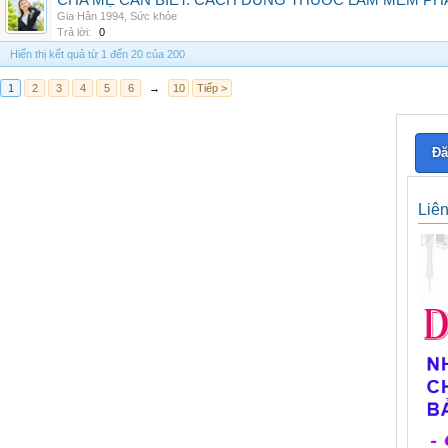
CHA MẸ CẦN BIẾT: CÁCH DÙNG THUỐC LÀM MỀM PH
Gia Hân 1994
,
Sức khỏe
Trả lời:
0
Hiển thị kết quả từ 1 đến 20 của 200
1
2
3
4
5
6
→
10
Tiếp >
Đă
Liê