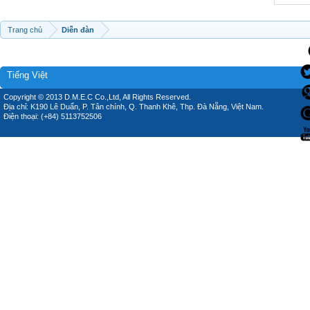
Trang chủ
Diễn đàn
Tiếng Việt
Copyright © 2013 D.M.E.C Co.,Ltd, All Rights Reserved.
Địa chỉ: K190 Lê Duẩn, P. Tân chính, Q. Thanh Khê, Thp. Đà Nẵng, Việt Nam.
Điện thoại: (+84) 5113752506