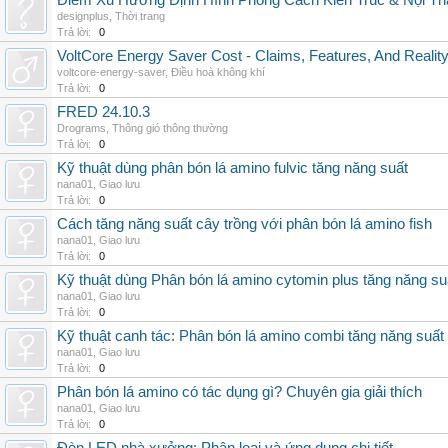
Điểm Xu Hướng Định Hình Phong Cách Kiến Trúc & Nội Thấ
designplus
,
Thời trang
Trả lời:
0
VoltCore Energy Saver Cost - Claims, Features, And Reality
voltcore-energy-saver
,
Điều hoà không khí
Trả lời:
0
FRED 24.10.3
Drograms
,
Thông gió thông thường
Trả lời:
0
Kỹ thuật dùng phân bón lá amino fulvic tăng năng suất
nana01
,
Giao lưu
Trả lời:
0
Cách tăng năng suất cây trồng với phân bón lá amino fish
nana01
,
Giao lưu
Trả lời:
0
Kỹ thuật dùng Phân bón lá amino cytomin plus tăng năng su
nana01
,
Giao lưu
Trả lời:
0
Kỹ thuật canh tác: Phân bón lá amino combi tăng năng suất
nana01
,
Giao lưu
Trả lời:
0
Phân bón lá amino có tác dụng gì? Chuyên gia giải thích
nana01
,
Giao lưu
Trả lời:
0