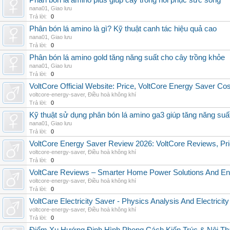
Phân bón lá amino plus giúp cây trồng hồi phục sức sống
nana01
,
Giao lưu
Trả lời:
0
Phân bón lá amino là gì? Kỹ thuật canh tác hiệu quả cao
nana01
,
Giao lưu
Trả lời:
0
Phân bón lá amino gold tăng năng suất cho cây trồng khỏe
nana01
,
Giao lưu
Trả lời:
0
VoltCore Official Website: Price, VoltCore Energy Saver Co
voltcore-energy-saver
,
Điều hoà không khí
Trả lời:
0
Kỹ thuật sử dụng phân bón lá amino ga3 giúp tăng năng suấ
nana01
,
Giao lưu
Trả lời:
0
VoltCore Energy Saver Review 2026: VoltCore Reviews, Pric
voltcore-energy-saver
,
Điều hoà không khí
Trả lời:
0
VoltCare Reviews – Smarter Home Power Solutions And Ene
voltcore-energy-saver
,
Điều hoà không khí
Trả lời:
0
VoltCare Electricity Saver - Physics Analysis And Electrici
voltcore-energy-saver
,
Điều hoà không khí
Trả lời:
0