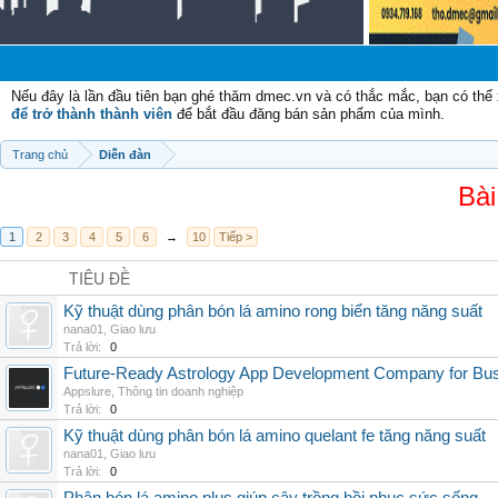
Nếu đây là lần đầu tiên bạn ghé thăm dmec.vn và có thắc mắc, bạn có th
để trở thành thành viên
để bắt đầu đăng bán sản phẩm của mình.
Trang chủ
Diễn đàn
Bài
1
2
3
4
5
6
→
10
Tiếp >
TIÊU ĐỀ
Kỹ thuật dùng phân bón lá amino rong biển tăng năng suất
nana01
,
Giao lưu
Trả lời:
0
Future-Ready Astrology App Development Company for Bu
Appslure
,
Thông tin doanh nghiệp
Trả lời:
0
Kỹ thuật dùng phân bón lá amino quelant fe tăng năng suất
nana01
,
Giao lưu
Trả lời:
0