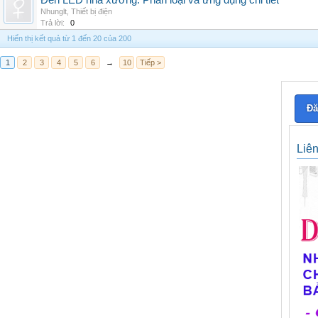
Đèn LED nhà xưởng: Phân loại và ứng dụng chi tiết
Nhunglt
,
Thiết bị điện
Trả lời:
0
Hiển thị kết quả từ 1 đến 20 của 200
1
2
3
4
5
6
→
10
Tiếp >
Đă
Liê