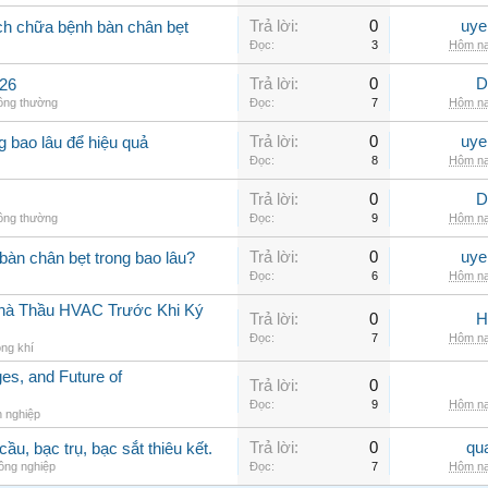
Trả lời:
0
uye
ch chữa bệnh bàn chân bẹt
Đọc:
3
Hôm na
Trả lời:
0
D
426
hông thường
Đọc:
7
Hôm na
Trả lời:
0
uye
ng bao lâu để hiệu quả
Đọc:
8
Hôm na
Trả lời:
0
D
hông thường
Đọc:
9
Hôm na
Trả lời:
0
uye
àn chân bẹt trong bao lâu?
Đọc:
6
Hôm na
 Nhà Thầu HVAC Trước Khi Ký
Trả lời:
0
H
Đọc:
7
Hôm na
ng khí
s, and Future of
Trả lời:
0
Đọc:
9
Hôm na
h nghiệp
Trả lời:
0
qu
ầu, bạc trụ, bạc sắt thiêu kết.
ông nghiệp
Đọc:
7
Hôm na