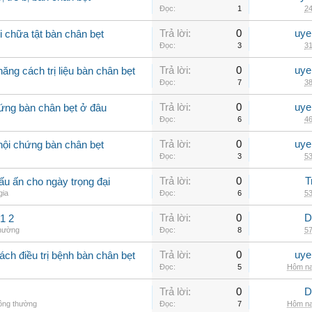
Đọc:
1
24
Trả lời:
0
uye
 chữa tật bàn chân bẹt
Đọc:
3
31
Trả lời:
0
uye
ăng cách trị liệu bàn chân bẹt
Đọc:
7
38
Trả lời:
0
uye
ứng bàn chân bẹt ở đâu
Đọc:
6
46
Trả lời:
0
uye
hội chứng bàn chân bẹt
Đọc:
3
53
Trả lời:
0
T
u ấn cho ngày trọng đại
gia
Đọc:
6
53
Trả lời:
0
D
1 2
thường
Đọc:
8
57
Trả lời:
0
uye
ch điều trị bệnh bàn chân bẹt
Đọc:
5
Hôm na
Trả lời:
0
D
hông thường
Đọc:
7
Hôm na