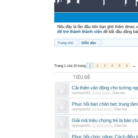
Nếu đây là lần đầu tiên bạn ghé thăm dmec.
để trở thành thành viên
để bắt đầu đăng bá
Trang chủ
Diễn đàn
Trang 1 của 10 trang
1
2
3
4
5
6
→
TIÊU ĐỀ
Cải thiện vận động cho tướng ng
uyenuyen01
,
2 phút trước
,
Giao lưu
Phục hồi bàn chân bẹt: trung tâ
uyenuyen01
,
10 phút trước
,
Giao lưu
Giải mã triệu chứng trẻ bị bàn c
uyenuyen01
,
17 phút trước
,
Giao lưu
Phục hồi chức năng: Cách điều trị