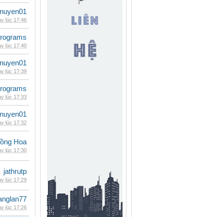
nuyen01
y lúc 17:46
rograms
y lúc 17:40
nuyen01
y lúc 17:39
rograms
y lúc 17:33
nuyen01
y lúc 17:32
ồng Hoa
y lúc 17:30
jathrutp
y lúc 17:29
anglan77
y lúc 17:26