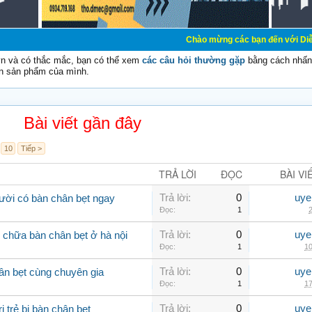
Chào mừng các bạn đến với Diễn đàn Cơ Điện 
vn và có thắc mắc, bạn có thể xem
các câu hỏi thường gặp
bằng cách nhấn 
n sản phẩm của mình.
Bài viết gần đây
10
Tiếp >
TRẢ LỜI
ĐỌC
BÀI VI
Trả lời:
0
uye
ười có bàn chân bẹt ngay
Đọc:
1
2
Trả lời:
0
uye
m chữa bàn chân bẹt ở hà nội
Đọc:
1
10
Trả lời:
0
uye
hân bẹt cùng chuyên gia
Đọc:
1
17
Trả lời:
0
uye
 trẻ bị bàn chân bẹt