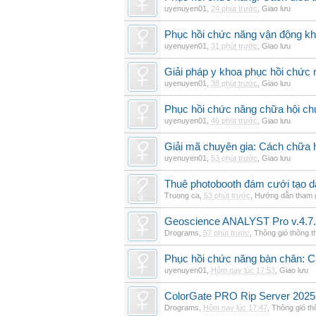
uyenuyen01
,
24 phút trước
,
Giao lưu
Phục hồi chức năng vận động khi
uyenuyen01
,
31 phút trước
,
Giao lưu
Giải pháp y khoa phục hồi chức n
uyenuyen01
,
38 phút trước
,
Giao lưu
Phục hồi chức năng chữa hội ch
uyenuyen01
,
46 phút trước
,
Giao lưu
Giải mã chuyên gia: Cách chữa 
uyenuyen01
,
53 phút trước
,
Giao lưu
Thuê photobooth đám cưới tạo dấ
Truong ca
,
53 phút trước
,
Hướng dẫn tham 
Geoscience ANALYST Pro v.4.7.
Drograms
,
57 phút trước
,
Thông gió thông 
Phục hồi chức năng bàn chân: Cá
uyenuyen01
,
Hôm nay lúc 17:53
,
Giao lưu
ColorGate PRO Rip Server 2025
Drograms
,
Hôm nay lúc 17:47
,
Thông gió t