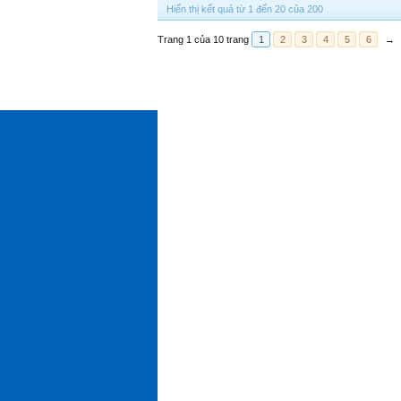
Hiển thị kết quả từ 1 đến 20 của 200
Trang 1 của 10 trang
1
2
3
4
5
6
→