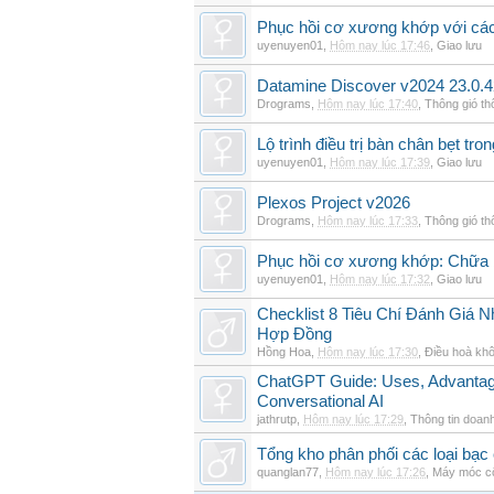
Phục hồi cơ xương khớp với cá
uyenuyen01
,
Hôm nay lúc 17:46
,
Giao lưu
Datamine Discover v2024 23.0.
Drograms
,
Hôm nay lúc 17:40
,
Thông gió t
Lộ trình điều trị bàn chân bẹt tro
uyenuyen01
,
Hôm nay lúc 17:39
,
Giao lưu
Plexos Project v2026
Drograms
,
Hôm nay lúc 17:33
,
Thông gió t
Phục hồi cơ xương khớp: Chữa b
uyenuyen01
,
Hôm nay lúc 17:32
,
Giao lưu
Checklist 8 Tiêu Chí Đánh Giá
Hợp Đồng
Hồng Hoa
,
Hôm nay lúc 17:30
,
Điều hoà khô
ChatGPT Guide: Uses, Advantage
Conversational AI
jathrutp
,
Hôm nay lúc 17:29
,
Thông tin doan
Tổng kho phân phối các loại bạc c
quanglan77
,
Hôm nay lúc 17:26
,
Máy móc c