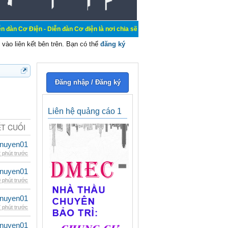
- Diễn đàn Cơ điện là nơi chia sẽ kiến thức kinh nghiệm trong lãnh vực cơ điện
vào liên kết bên trên. Bạn có thể
đăng ký
Đăng nhập / Đăng ký
Liên hệ quảng cáo 1
ẾT CUỐI
nuyen01
 phút trước
nuyen01
 phút trước
nuyen01
 phút trước
nuyen01