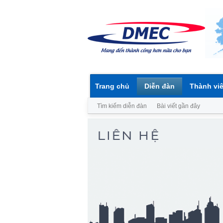
Trang chủ
Diễn đàn
Thành vi
Tìm kiếm diễn đàn
Bài viết gần đây