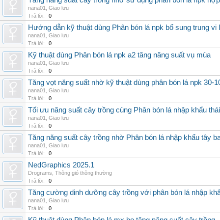
Tăng năng suất cây trồng nhờ sử dụng phân bón lá npk hợp 
nana01
,
Giao lưu
Trả lời:
0
Hướng dẫn kỹ thuật dùng Phân bón lá npk bổ sung trung vi
nana01
,
Giao lưu
Trả lời:
0
Kỹ thuật dùng Phân bón lá npk a2 tăng năng suất vụ mùa
nana01
,
Giao lưu
Trả lời:
0
Tăng vọt năng suất nhờ kỹ thuật dùng phân bón lá npk 30-1
nana01
,
Giao lưu
Trả lời:
0
Tối ưu năng suất cây trồng cùng Phân bón lá nhập khẩu thái
nana01
,
Giao lưu
Trả lời:
0
Tăng năng suất cây trồng nhờ Phân bón lá nhập khẩu tây b
nana01
,
Giao lưu
Trả lời:
0
NedGraphics 2025.1
Drograms
,
Thông gió thông thường
Trả lời:
0
Tăng cường dinh dưỡng cây trồng với phân bón lá nhập kh
nana01
,
Giao lưu
Trả lời:
0