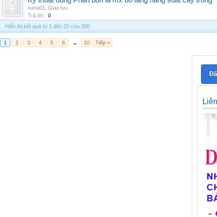
Kỹ thuật dùng Phân bón lá mx bo tăng năng suất cây trồng
nana01
,
Giao lưu
Trả lời:
0
Hiển thị kết quả từ 1 đến 20 của 200
1
2
3
4
5
6
→
10
Tiếp >
Đă
Liê