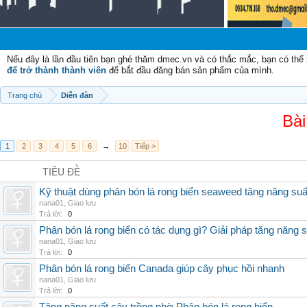
Nếu đây là lần đầu tiên bạn ghé thăm dmec.vn và có thắc mắc, bạn có th
để trở thành thành viên
để bắt đầu đăng bán sản phẩm của mình.
Trang chủ
Diễn đàn
Bài
1
2
3
4
5
6
→
10
Tiếp >
TIÊU ĐỀ
Kỹ thuật dùng phân bón lá rong biển seaweed tăng năng suấ
nana01
,
Giao lưu
Trả lời:
0
Phân bón lá rong biển có tác dụng gì? Giải pháp tăng năng 
nana01
,
Giao lưu
Trả lời:
0
Phân bón lá rong biển Canada giúp cây phục hồi nhanh
nana01
,
Giao lưu
Trả lời:
0