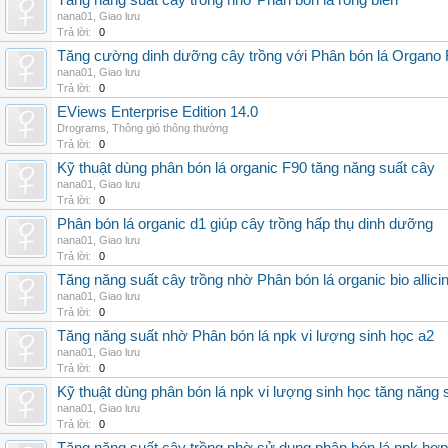
Tăng năng suất cây trồng nhờ Phân bón lá rong biển
nana01
,
Giao lưu
Trả lời:
0
Tăng cường dinh dưỡng cây trồng với Phân bón lá Organo 
nana01
,
Giao lưu
Trả lời:
0
EViews Enterprise Edition 14.0
Drograms
,
Thông gió thông thường
Trả lời:
0
Kỹ thuật dùng phân bón lá organic F90 tăng năng suất cây
nana01
,
Giao lưu
Trả lời:
0
Phân bón lá organic d1 giúp cây trồng hấp thụ dinh dưỡng
nana01
,
Giao lưu
Trả lời:
0
Tăng năng suất cây trồng nhờ Phân bón lá organic bio allici
nana01
,
Giao lưu
Trả lời:
0
Tăng năng suất nhờ Phân bón lá npk vi lượng sinh học a2
nana01
,
Giao lưu
Trả lời:
0
Kỹ thuật dùng phân bón lá npk vi lượng sinh học tăng năng 
nana01
,
Giao lưu
Trả lời:
0