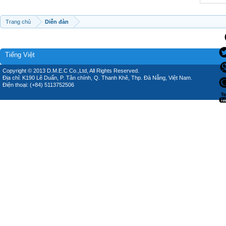
Trang chủ
Diễn đàn
Tiếng Việt
Copyright © 2013 D.M.E.C Co.,Ltd, All Rights Reserved.
Địa chỉ: K190 Lê Duẩn, P. Tân chính, Q. Thanh Khê, Thp. Đà Nẵng, Việt Nam.
Điện thoại: (+84) 5113752506