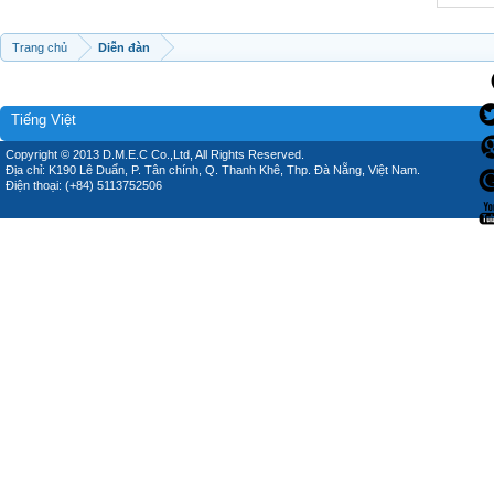
Trang chủ
Diễn đàn
Tiếng Việt
Copyright © 2013 D.M.E.C Co.,Ltd, All Rights Reserved.
Địa chỉ: K190 Lê Duẩn, P. Tân chính, Q. Thanh Khê, Thp. Đà Nẵng, Việt Nam.
Điện thoại: (+84) 5113752506