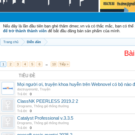
C
Nếu đây là lần đầu tiên bạn ghé thăm dmec.vn và có thắc mắc, bạn có th
để trở thành thành viên
để bắt đầu đăng bán sản phẩm của mình.
Trang chủ
Diễn đàn
Bài
1
2
3
4
5
6
→
10
Tiếp >
TIÊU ĐỀ
Mọi người ơi, truyện khoa huyễn trên Webnovel có bộ nào
doctruyenonlz
,
Truyện
Trả lời:
0
ClassNK PEERLESS 2019.2 2
Drograms
,
Thông gió thông thường
Trả lời:
0
Catalyst Professional v.3.3.5
Drograms
,
Thông gió thông thường
Trả lời:
0