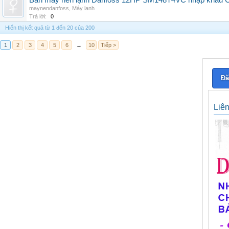
Bán máy nén lạnh Danfoss 12HP SM148T4VC nhập khẩu China
maynendanfoss
,
Máy lạnh
Trả lời:
0
Hiển thị kết quả từ 1 đến 20 của 200
1
2
3
4
5
6
→
10
Tiếp >
Đă
Liê