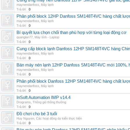
Cung ứng máy nén Danfoss 12HP SM148T4VC giá tốt, giao h
maynendanfoss
,
Máy lạnh
Trả lời:
0
Phân phối block 12HP Danfoss SM148T4VC hàng chất lượng,
maynendanfoss
,
Máy lạnh
Trả lời:
0
Bí quyết lựa chọn chổi than phù hợp với từng loại động cơ
quanglan77
,
Máy tính - Laptop
Trả lời:
0
Cung cấp block lạnh Danfoss 12HP SM148T4VC hàng China, g
maynendanfoss
,
Máy lạnh
Trả lời:
0
Bán máy nén lạnh 12HP Danfoss SM148T4VC mới 100%, hà
maynendanfoss
,
Máy lạnh
Trả lời:
0
Phân phối block Danfoss 12HP SM148T4VC hàng chất lượng
maynendanfoss
,
Máy lạnh
Trả lời:
0
InSoft Automation IMP v14.4
Drograms
,
Thông gió thông thường
Trả lời:
0
Đồ chơi cho bé 3 tuổi
Huy Nguyen
,
Các hoạt động dự kiến thực hiện
Trả lời:
0