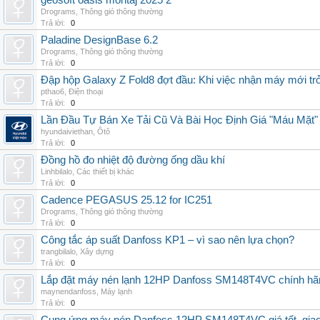
geosoft oasis montaj 2025 2
Drograms
,
Thông gió thông thường
Trả lời:
0
Paladine DesignBase 6.2
Drograms
,
Thông gió thông thường
Trả lời:
0
Đập hộp Galaxy Z Fold8 đợt đầu: Khi việc nhận máy mới tr
pthao6
,
Điện thoại
Trả lời:
0
Lần Đầu Tự Bán Xe Tải Cũ Và Bài Học Định Giá "Máu Mặt"
hyundaiviethan
,
Ôtô
Trả lời:
0
Đồng hồ đo nhiệt độ đường ống dầu khí
Linhbilalo
,
Các thiết bị khác
Trả lời:
0
Cadence PEGASUS 25.12 for IC251
Drograms
,
Thông gió thông thường
Trả lời:
0
Công tắc áp suất Danfoss KP1 – vì sao nên lựa chọn?
trangbilalo
,
Xây dựng
Trả lời:
0
Lắp đặt máy nén lạnh 12HP Danfoss SM148T4VC chính hãng, 
maynendanfoss
,
Máy lạnh
Trả lời:
0