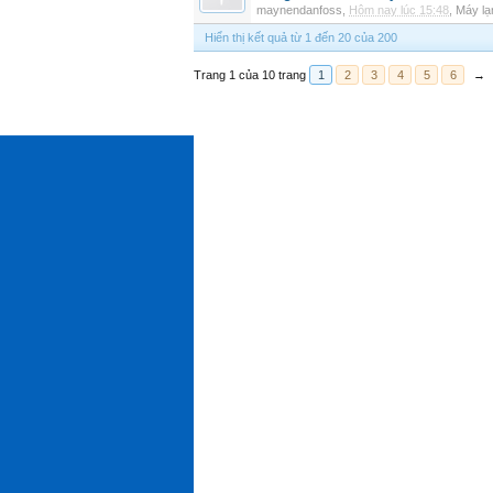
maynendanfoss
,
Hôm nay lúc 15:48
,
Máy lạ
Hiển thị kết quả từ 1 đến 20 của 200
Trang 1 của 10 trang
1
2
3
4
5
6
→