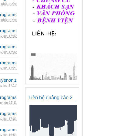
 phút trước
rograms
 phút trước
rograms
y lúc 17:42
rograms
y lúc 17:32
rograms
y lúc 17:21
uyenonlz
y lúc 17:17
rograms
Liên hệ quảng cáo 2
y lúc 17:11
rograms
y lúc 17:01
rograms
y lúc 16:51