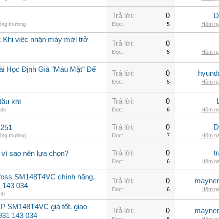
Trả lời:
0
D
hông thường
Đọc:
5
Hôm na
 Khi việc nhận máy mới trở
Trả lời:
0
Đọc:
5
Hôm na
ài Học Định Giá "Máu Mặt" Để
Trả lời:
0
hyunda
Đọc:
5
Hôm na
Trả lời:
0
dầu khí
hác
Đọc:
6
Hôm na
Trả lời:
0
D
C251
hông thường
Đọc:
7
Hôm na
Trả lời:
0
t
 vì sao nên lựa chọn?
Đọc:
6
Hôm na
nfoss SM148T4VC chính hãng,
Trả lời:
0
maynen
31 143 034
Đọc:
6
Hôm na
nh
P SM148T4VC giá tốt, giao
Trả lời:
0
maynen
0931 143 034