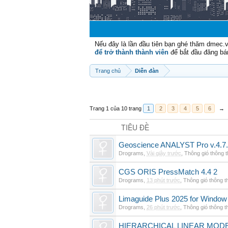
Nếu đây là lần đầu tiên bạn ghé thăm dmec.
để trở thành thành viên
để bắt đầu đăng bá
Trang chủ
Diễn đàn
Trang 1 của 10 trang
1
2
3
4
5
6
→
TIÊU ĐỀ
Geoscience ANALYST Pro v.4.7.
Drograms
,
Vài giây trước
,
Thông gió thông 
CGS ORIS PressMatch 4.4 2
Drograms
,
13 phút trước
,
Thông gió thông 
Limaguide Plus 2025 for Window
Drograms
,
26 phút trước
,
Thông gió thông 
HIERARCHICAL LINEAR MODE