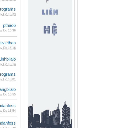
rograms
y lúc 16:39
pthao6
y lúc 16:36
iviethan
y lúc 16:16
Linhbilalo
y lúc 16:14
rograms
y lúc 16:01
rangbilalo
y lúc 15:55
danfoss
y lúc 15:54
danfoss