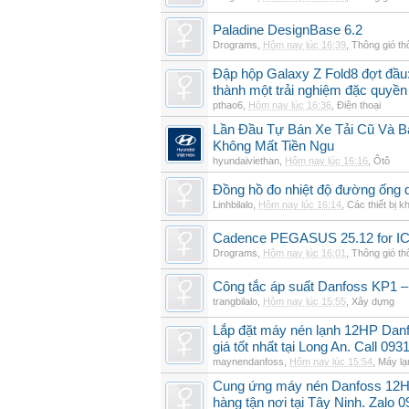
Paladine DesignBase 6.2
Drograms
,
Hôm nay lúc 16:39
,
Thông gió t
Đập hộp Galaxy Z Fold8 đợt đầu:
thành một trải nghiệm đặc quyền
pthao6
,
Hôm nay lúc 16:36
,
Điện thoại
Lần Đầu Tự Bán Xe Tải Cũ Và B
Không Mất Tiền Ngu
hyundaiviethan
,
Hôm nay lúc 16:16
,
Ôtô
Đồng hồ đo nhiệt độ đường ống 
Linhbilalo
,
Hôm nay lúc 16:14
,
Các thiết bị k
Cadence PEGASUS 25.12 for I
Drograms
,
Hôm nay lúc 16:01
,
Thông gió t
Công tắc áp suất Danfoss KP1 –
trangbilalo
,
Hôm nay lúc 15:55
,
Xây dựng
Lắp đặt máy nén lạnh 12HP Da
giá tốt nhất tại Long An. Call 09
maynendanfoss
,
Hôm nay lúc 15:54
,
Máy lạ
Cung ứng máy nén Danfoss 12H
hàng tận nơi tại Tây Ninh. Zalo 