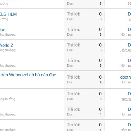
thường
Đọc:
3
39
Trả lời:
0
D
ELS HLM
thường
Đọc:
3
50
Trả lời:
0
D
ise
hông thường
Đọc:
3
Hôm na
Trả lời:
0
D
World 2
hông thường
Đọc:
6
Hôm na
Trả lời:
0
D
hông thường
Đọc:
5
Hôm na
 trên Webnovel có bộ nào đọc
Trả lời:
0
doctr
Đọc:
4
Hôm na
Trả lời:
0
D
ông thường
Đọc:
5
Hôm na
Trả lời:
0
D
hông thường
Đọc:
4
Hôm na
Trả lời:
0
D
hông thường
Đọc:
4
Hôm na