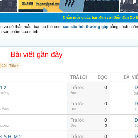
Chào mừng các bạn đến với Diễn đàn Cơ Điện - Diễn đàn 
vn và có thắc mắc, bạn có thể xem
các câu hỏi thường gặp
bằng cách nhấn 
n sản phẩm của mình.
Bài viết gần đây
10
Tiếp >
TRẢ LỜI
ĐỌC
BÀI VI
Trả lời:
0
D
1 2
thường
Đọc:
1
Và
Trả lời:
0
D
thường
Đọc:
1
13
Trả lời:
0
D
thường
Đọc:
3
26
Trả lời:
0
D
LS HLM 2