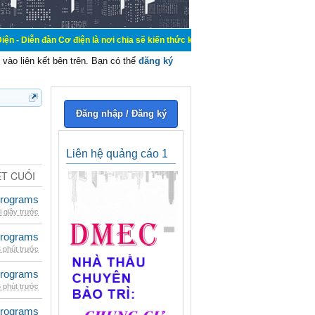
Cơ điện là nơi chia sẽ kiến thức kinh nghiệm trong lãnh vực cơ điện, mua bán,
vào liên kết bên trên. Bạn có thể
đăng ký
Đăng nhập / Đăng ký
Liên hệ quảng cáo 1
ẾT CUỐI
rograms
i giây trước
rograms
 phút trước
rograms
 phút trước
rograms