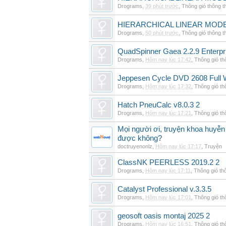
Drograms
,
39 phút trước
,
Thông gió thông 
HIERARCHICAL LINEAR MOD
Drograms
,
50 phút trước
,
Thông gió thông 
QuadSpinner Gaea 2.2.9 Enterpr
Drograms
,
Hôm nay lúc 17:42
,
Thông gió t
Jeppesen Cycle DVD 2608 Full 
Drograms
,
Hôm nay lúc 17:32
,
Thông gió t
Hatch PneuCalc v8.0.3 2
Drograms
,
Hôm nay lúc 17:21
,
Thông gió t
Mọi người ơi, truyện khoa huyễn
được không?
doctruyenonlz
,
Hôm nay lúc 17:17
,
Truyện
ClassNK PEERLESS 2019.2 2
Drograms
,
Hôm nay lúc 17:11
,
Thông gió th
Catalyst Professional v.3.3.5
Drograms
,
Hôm nay lúc 17:01
,
Thông gió t
geosoft oasis montaj 2025 2
Drograms
,
Hôm nay lúc 16:51
,
Thông gió t