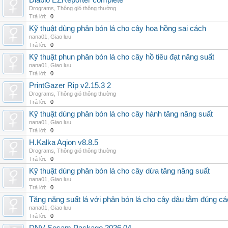
Diablo EZReporter complete
Drograms
,
Thông gió thông thường
Trả lời:
0
Kỹ thuật dùng phân bón lá cho cây hoa hồng sai cách
nana01
,
Giao lưu
Trả lời:
0
Kỹ thuật phun phân bón lá cho cây hồ tiêu đạt năng suất
nana01
,
Giao lưu
Trả lời:
0
PrintGazer Rip v2.15.3 2
Drograms
,
Thông gió thông thường
Trả lời:
0
Kỹ thuật dùng phân bón lá cho cây hành tăng năng suất
nana01
,
Giao lưu
Trả lời:
0
H.Kalka Aqion v8.8.5
Drograms
,
Thông gió thông thường
Trả lời:
0
Kỹ thuật dùng phân bón lá cho cây dừa tăng năng suất
nana01
,
Giao lưu
Trả lời:
0
Tăng năng suất lá với phân bón lá cho cây dâu tằm đúng c
nana01
,
Giao lưu
Trả lời:
0