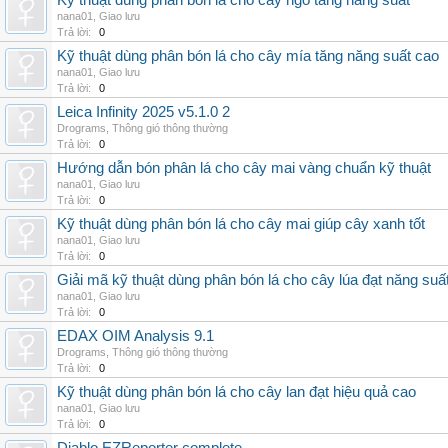
Kỹ thuật dùng phân bón lá cho cây ngô tăng năng suất
nana01
,
Giao lưu
Trả lời:
0
Kỹ thuật dùng phân bón lá cho cây mía tăng năng suất cao
nana01
,
Giao lưu
Trả lời:
0
Leica Infinity 2025 v5.1.0 2
Drograms
,
Thông gió thông thường
Trả lời:
0
Hướng dẫn bón phân lá cho cây mai vàng chuẩn kỹ thuật
nana01
,
Giao lưu
Trả lời:
0
Kỹ thuật dùng phân bón lá cho cây mai giúp cây xanh tốt
nana01
,
Giao lưu
Trả lời:
0
Giải mã kỹ thuật dùng phân bón lá cho cây lúa đạt năng suấ
nana01
,
Giao lưu
Trả lời:
0
EDAX OIM Analysis 9.1
Drograms
,
Thông gió thông thường
Trả lời:
0
Kỹ thuật dùng phân bón lá cho cây lan đạt hiệu quả cao
nana01
,
Giao lưu
Trả lời:
0