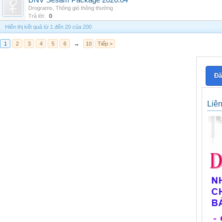
DNV Sesam Package 2026.04
Drograms
,
Thông gió thông thường
Trả lời:
0
Hiển thị kết quả từ 1 đến 20 của 200
1
2
3
4
5
6
→
10
Tiếp >
Đă
Liê