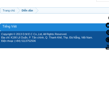
Trang chủ
Diễn đàn
Tiếng Việt
Copyright © 2013 D.M.E.C Co.,Ltd, All Rights Reserved.
Địa chỉ: K190 Lê Duẩn, P. Tân chính, Q. Thanh Khê, Thp. Đà Nẵng, Việt Nam.
Điện thoại: (+84) 5113752506