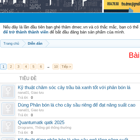
Chào mừng 
Nếu đây là lần đầu tiên bạn ghé thăm dmec.vn và có thắc mắc, bạn có th
để trở thành thành viên
để bắt đầu đăng bán sản phẩm của mình.
Trang chủ
Diễn đàn
Bài
1
2
3
4
5
6
→
10
Tiếp >
TIÊU ĐỀ
Kỹ thuật chăm sóc cây trầu bà xanh tốt với phân bón lá
nana01
,
Giao lưu
Trả lời:
0
Dùng Phân bón lá cho cây sầu riêng để đạt năng suất cao
nana01
,
Giao lưu
Trả lời:
0
Quantumatk qatk 2025
Drograms
,
Thông gió thông thường
Trả lời:
0