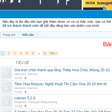
Chào
Nếu đây là lần đầu tiên bạn ghé thăm dmec.vn và có thắc mắc, bạn có th
để trở thành thành viên
để bắt đầu đăng bán sản phẩm của mình.
Trang chủ
Diễn đàn
Bài
1
2
3
4
5
6
→
10
Tiếp >
TIÊU ĐỀ
Gói trọn chân thành qua lẵng Thiệp Hoa Chúc Mừng 20-10
miumiu01
,
Giao lưu
Trả lời:
0
Tiệm Hoa Maison: Nghệ thuật Thi Cắm Hoa 20-10 tinh tế
miumiu01
,
Giao lưu
Trả lời:
0
caeses 5.2.6
Drograms
,
Thông gió thông thường
Trả lời:
0