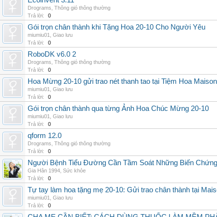
Ecoinvent 3.11
Drograms
,
Thông gió thông thường
Trả lời:
0
Gói trọn chân thành khi Tặng Hoa 20-10 Cho Người Yêu
miumiu01
,
Giao lưu
Trả lời:
0
RoboDK v6.0 2
Drograms
,
Thông gió thông thường
Trả lời:
0
Hoa Mừng 20-10 gửi trao nét thanh tao tại Tiệm Hoa Maison
miumiu01
,
Giao lưu
Trả lời:
0
Gói trọn chân thành qua từng Ảnh Hoa Chúc Mừng 20-10
miumiu01
,
Giao lưu
Trả lời:
0
qform 12.0
Drograms
,
Thông gió thông thường
Trả lời:
0
Người Bệnh Tiểu Đường Cần Tầm Soát Những Biến Chứng
Gia Hân 1994
,
Sức khỏe
Trả lời:
0
Tự tay làm hoa tặng mẹ 20-10: Gửi trao chân thành tại Mai
miumiu01
,
Giao lưu
Trả lời:
0