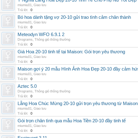
Ý Nghĩa Lẵng Hoa Đẹp 20-10 Tinh Tế Cho Phụ Nữ Tốt Đẹp
miumiu01
,
Giao lưu
Trả lời:
0
Bó hoa dành tặng vợ 20-10 gửi trao tình cảm chân thành
miumiu01
,
Giao lưu
Trả lời:
0
Meteodyn WFO 6.9.1 2
Drograms
,
Thông gió thông thường
Trả lời:
0
Giá Hoa 20-10 tinh tế tại Maison: Gói trọn yêu thương
miumiu01
,
Giao lưu
Trả lời:
0
Maison gợi ý 20 mẫu Hình Ảnh Hoa Đẹp 20-10 đầy cảm hứ
miumiu01
,
Giao lưu
Trả lời:
0
Aztec 5.0
Drograms
,
Thông gió thông thường
Trả lời:
0
Lẵng Hoa Chúc Mừng 20-10 gửi trọn yêu thương từ Maison
miumiu01
,
Giao lưu
Trả lời:
0
Gói trọn chân tình qua mẫu Hoa Tiền 20-10 đầy tinh tế
miumiu01
,
Giao lưu
Trả lời:
0