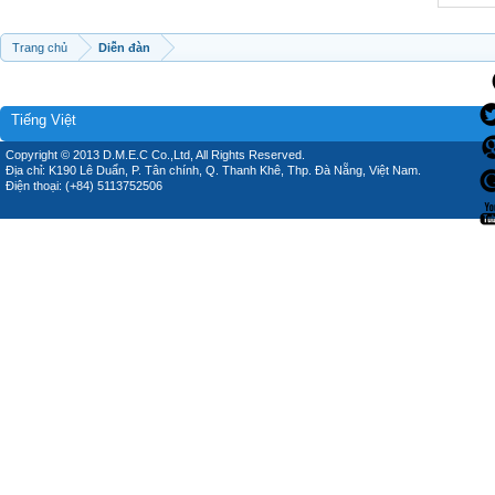
Trang chủ
Diễn đàn
Tiếng Việt
Copyright © 2013 D.M.E.C Co.,Ltd, All Rights Reserved.
Địa chỉ: K190 Lê Duẩn, P. Tân chính, Q. Thanh Khê, Thp. Đà Nẵng, Việt Nam.
Điện thoại: (+84) 5113752506