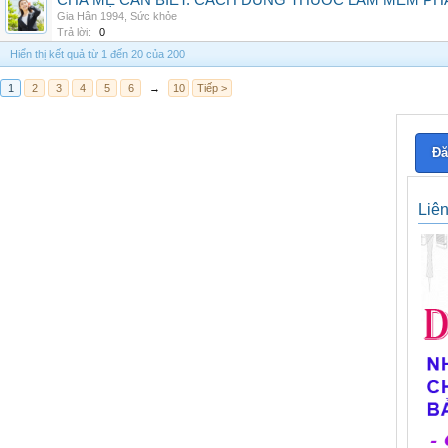
CHA MẸ CẦN BIẾT: CÁCH DÙNG THUỐC LÀM MỀM PH
Gia Hân 1994
,
Sức khỏe
Trả lời:
0
Hiển thị kết quả từ 1 đến 20 của 200
1
2
3
4
5
6
→
10
Tiếp >
Đă
Liê