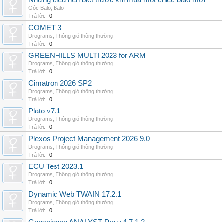
Những điều nên biết trước khi mua một chiếc balo mới
Góc Balo
,
Balo
Trả lời:
0
COMET 3
Drograms
,
Thông gió thông thường
Trả lời:
0
GREENHILLS MULTI 2023 for ARM
Drograms
,
Thông gió thông thường
Trả lời:
0
Cimatron 2026 SP2
Drograms
,
Thông gió thông thường
Trả lời:
0
Plato v7.1
Drograms
,
Thông gió thông thường
Trả lời:
0
Plexos Project Management 2026 9.0
Drograms
,
Thông gió thông thường
Trả lời:
0
ECU Test 2023.1
Drograms
,
Thông gió thông thường
Trả lời:
0
Dynamic Web TWAIN 17.2.1
Drograms
,
Thông gió thông thường
Trả lời:
0