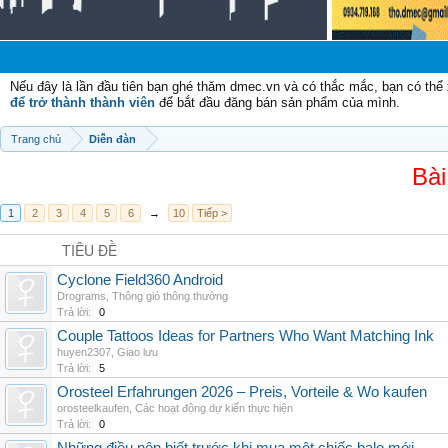
Nếu đây là lần đầu tiên bạn ghé thăm dmec.vn và có thắc mắc, bạn có th
để trở thành thành viên
để bắt đầu đăng bán sản phẩm của mình.
Trang chủ
Diễn đàn
Bài
1
2
3
4
5
6
→
10
Tiếp >
TIÊU ĐỀ
Cyclone Field360 Android
Drograms
,
Thông gió thông thường
Trả lời:
0
Couple Tattoos Ideas for Partners Who Want Matching Ink
huyen2307
,
Giao lưu
Trả lời:
5
Orosteel Erfahrungen 2026 – Preis, Vorteile & Wo kaufen
orosteelkaufen
,
Các hoạt động dự kiến thực hiện
Trả lời:
0