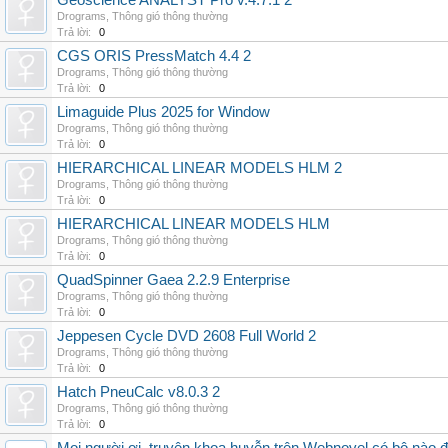
Geoscience ANALYST Pro v.4.7.1 2
Drograms
,
Thông gió thông thường
Trả lời:
0
CGS ORIS PressMatch 4.4 2
Drograms
,
Thông gió thông thường
Trả lời:
0
Limaguide Plus 2025 for Window
Drograms
,
Thông gió thông thường
Trả lời:
0
HIERARCHICAL LINEAR MODELS HLM 2
Drograms
,
Thông gió thông thường
Trả lời:
0
HIERARCHICAL LINEAR MODELS HLM
Drograms
,
Thông gió thông thường
Trả lời:
0
QuadSpinner Gaea 2.2.9 Enterprise
Drograms
,
Thông gió thông thường
Trả lời:
0
Jeppesen Cycle DVD 2608 Full World 2
Drograms
,
Thông gió thông thường
Trả lời:
0
Hatch PneuCalc v8.0.3 2
Drograms
,
Thông gió thông thường
Trả lời:
0