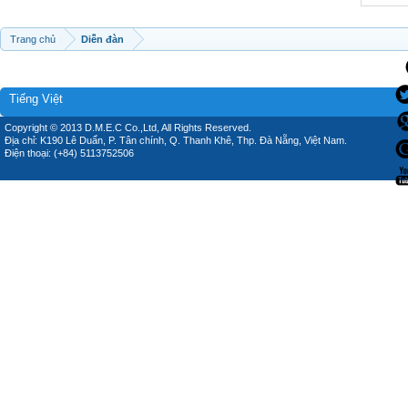
Trang chủ
Diễn đàn
Tiếng Việt
Copyright © 2013 D.M.E.C Co.,Ltd, All Rights Reserved.
Địa chỉ: K190 Lê Duẩn, P. Tân chính, Q. Thanh Khê, Thp. Đà Nẵng, Việt Nam.
Điện thoại: (+84) 5113752506