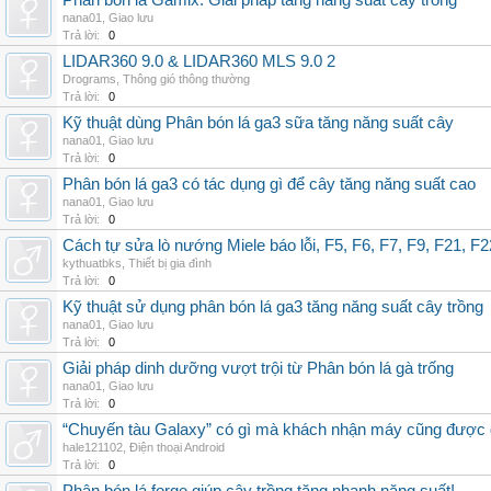
Phân bón lá Gamix: Giải pháp tăng năng suất cây trồng
nana01
,
Giao lưu
Trả lời:
0
LIDAR360 9.0 & LIDAR360 MLS 9.0 2
Drograms
,
Thông gió thông thường
Trả lời:
0
Kỹ thuật dùng Phân bón lá ga3 sữa tăng năng suất cây
nana01
,
Giao lưu
Trả lời:
0
Phân bón lá ga3 có tác dụng gì để cây tăng năng suất cao
nana01
,
Giao lưu
Trả lời:
0
Cách tự sửa lò nướng Miele báo lỗi, F5, F6, F7, F9, F21, F2
kythuatbks
,
Thiết bị gia đình
Trả lời:
0
Kỹ thuật sử dụng phân bón lá ga3 tăng năng suất cây trồng
nana01
,
Giao lưu
Trả lời:
0
Giải pháp dinh dưỡng vượt trội từ Phân bón lá gà trống
nana01
,
Giao lưu
Trả lời:
0
“Chuyến tàu Galaxy” có gì mà khách nhận máy cũng được đ
hale121102
,
Điện thoại Android
Trả lời:
0