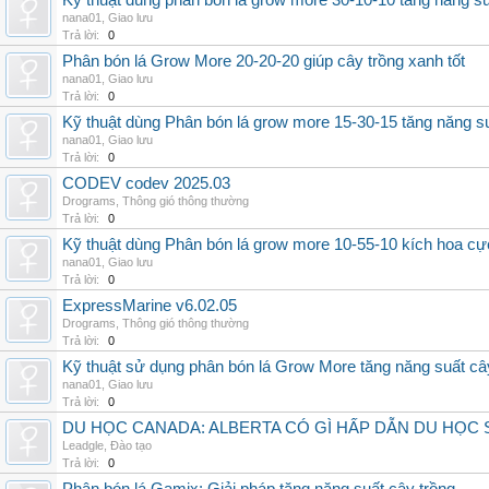
Kỹ thuật dùng phân bón lá grow more 30-10-10 tăng năng s
nana01
,
Giao lưu
Trả lời:
0
Phân bón lá Grow More 20-20-20 giúp cây trồng xanh tốt
nana01
,
Giao lưu
Trả lời:
0
Kỹ thuật dùng Phân bón lá grow more 15-30-15 tăng năng s
nana01
,
Giao lưu
Trả lời:
0
CODEV codev 2025.03
Drograms
,
Thông gió thông thường
Trả lời:
0
Kỹ thuật dùng Phân bón lá grow more 10-55-10 kích hoa cự
nana01
,
Giao lưu
Trả lời:
0
ExpressMarine v6.02.05
Drograms
,
Thông gió thông thường
Trả lời:
0
Kỹ thuật sử dụng phân bón lá Grow More tăng năng suất câ
nana01
,
Giao lưu
Trả lời:
0
DU HỌC CANADA: ALBERTA CÓ GÌ HẤP DẪN DU HỌC 
Leadgle
,
Đào tạo
Trả lời:
0