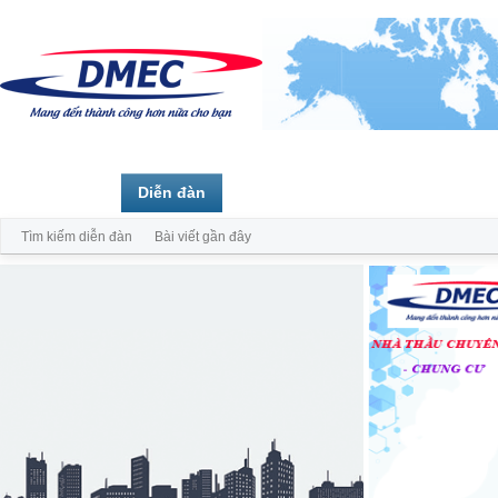
Trang chủ
Diễn đàn
Thành viên
Tìm kiếm diễn đàn
Bài viết gần đây