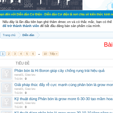
ễn đàn Cơ Điện - Diễn đàn Cơ điện là nơi chia sẽ kiến thức kinh nghiệm trong l
Nếu đây là lần đầu tiên bạn ghé thăm dmec.vn và có thắc mắc, bạn có th
để trở thành thành viên
để bắt đầu đăng bán sản phẩm của mình.
Trang chủ
Diễn đàn
Bài
1
2
3
4
5
6
→
10
Tiếp >
TIÊU ĐỀ
Phân bón lá Hi Boron giúp cây chống rụng trái hiệu quả
nana01
,
Giao lưu
Trả lời:
0
Giải pháp thúc đẩy rễ cực mạnh cùng phân bón lá grow mo
nana01
,
Giao lưu
Trả lời:
0
Kỹ thuật dùng Phân bón lá grow more 6-30-30 tạo mầm hoa
nana01
,
Giao lưu
Trả lời:
0