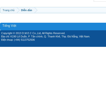
Trang chủ
Diễn đàn
Tiếng Việt
Copyright © 2013 D.M.E.C Co.,Ltd, All Rights Reserved.
Địa chỉ: K190 Lê Duẩn, P. Tân chính, Q. Thanh Khê, Thp. Đà Nẵng, Việt Nam.
Điện thoại: (+84) 5113752506