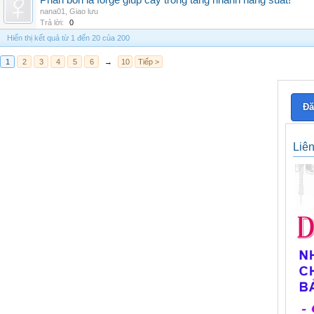
Phân bón lá forge giúp cây trồng tăng nhanh năng suất!
nana01
,
Giao lưu
Trả lời:
0
Hiển thị kết quả từ 1 đến 20 của 200
1
2
3
4
5
6
→
10
Tiếp >
Đă
Liê