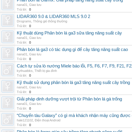
Phân bón lá Gamix: Giải pháp tăng năng suất cây trồng
nana01
,
Giao lưu
Trả lời:
0
LIDAR360 9.0 & LIDAR360 MLS 9.0 2
Drograms
,
Thông gió thông thường
Trả lời:
0
Kỹ thuật dùng Phân bón lá ga3 sữa tăng năng suất cây
nana01
,
Giao lưu
Trả lời:
0
Phân bón lá ga3 có tác dụng gì để cây tăng năng suất cao
nana01
,
Giao lưu
Trả lời:
0
Cách tự sửa lò nướng Miele báo lỗi, F5, F6, F7, F9, F21, F2
kythuatbks
,
Thiết bị gia đình
Trả lời:
0
Kỹ thuật sử dụng phân bón lá ga3 tăng năng suất cây trồng
nana01
,
Giao lưu
Trả lời:
0
Giải pháp dinh dưỡng vượt trội từ Phân bón lá gà trống
nana01
,
Giao lưu
Trả lời:
0
“Chuyến tàu Galaxy” có gì mà khách nhận máy cũng được đ
hale121102
,
Điện thoại Android
Trả lời:
0