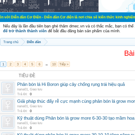
n Cơ Điện - Diễn đàn Cơ điện là nơi chia sẽ kiến thức kinh nghiệm trong lãnh v
Nếu đây là lần đầu tiên bạn ghé thăm dmec.vn và có thắc mắc, bạn có th
để trở thành thành viên
để bắt đầu đăng bán sản phẩm của mình.
Trang chủ
Diễn đàn
Bài
1
2
3
4
5
6
→
10
Tiếp >
TIÊU ĐỀ
Phân bón lá Hi Boron giúp cây chống rụng trái hiệu quả
nana01
,
Giao lưu
Trả lời:
0
Giải pháp thúc đẩy rễ cực mạnh cùng phân bón lá grow mo
nana01
,
Giao lưu
Trả lời:
0
Kỹ thuật dùng Phân bón lá grow more 6-30-30 tạo mầm hoa
nana01
,
Giao lưu
Trả lời:
0