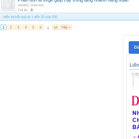
Phân bón lá forge giúp cây trồng tăng nhanh năng suất!
nana01
,
Giao lưu
Trả lời:
0
Hiển thị kết quả từ 1 đến 20 của 200
1
2
3
4
5
6
→
10
Tiếp >
Đă
Liê