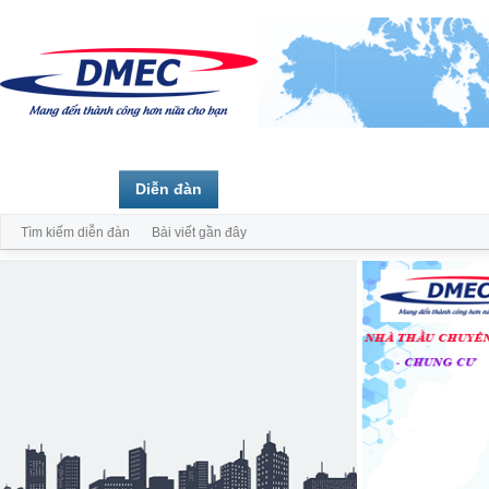
Trang chủ
Diễn đàn
Thành viên
Tìm kiếm diễn đàn
Bài viết gần đây