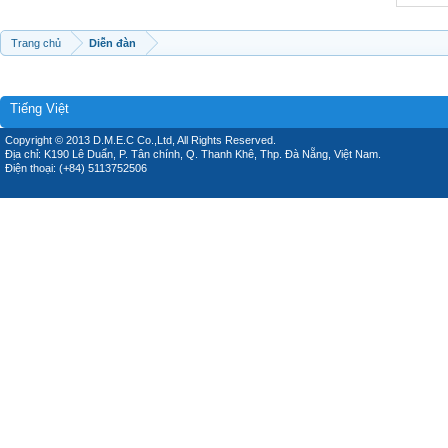
Trang chủ
Diễn đàn
Tiếng Việt
Copyright © 2013 D.M.E.C Co.,Ltd, All Rights Reserved.
Địa chỉ: K190 Lê Duẩn, P. Tân chính, Q. Thanh Khê, Thp. Đà Nẵng, Việt Nam.
Điện thoại: (+84) 5113752506