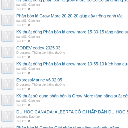
Kỹ thuật dùng phân bón lá grow more 30-10-10 tăng năng s
nana01
,
Giao lưu
Trả lời:
0
Phân bón lá Grow More 20-20-20 giúp cây trồng xanh tốt
nana01
,
Giao lưu
Trả lời:
0
Kỹ thuật dùng Phân bón lá grow more 15-30-15 tăng năng s
nana01
,
Giao lưu
Trả lời:
0
CODEV codev 2025.03
Drograms
,
Thông gió thông thường
Trả lời:
0
Kỹ thuật dùng Phân bón lá grow more 10-55-10 kích hoa cự
nana01
,
Giao lưu
Trả lời:
0
ExpressMarine v6.02.05
Drograms
,
Thông gió thông thường
Trả lời:
0
Kỹ thuật sử dụng phân bón lá Grow More tăng năng suất câ
nana01
,
Giao lưu
Trả lời:
0
DU HỌC CANADA: ALBERTA CÓ GÌ HẤP DẪN DU HỌC 
Leadgle
,
Đào tạo
Trả lời:
0