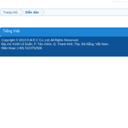
Trang chủ
Diễn đàn
Tiếng Việt
Copyright © 2013 D.M.E.C Co.,Ltd, All Rights Reserved.
Địa chỉ: K190 Lê Duẩn, P. Tân chính, Q. Thanh Khê, Thp. Đà Nẵng, Việt Nam.
Điện thoại: (+84) 5113752506