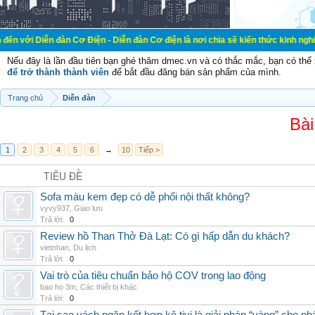
đàn Cơ Điện - Diễn đàn Cơ điện là nơi chia sẽ kiến thức kinh nghiệm trong lãn
Nếu đây là lần đầu tiên bạn ghé thăm dmec.vn và có thắc mắc, bạn có th
để trở thành thành viên
để bắt đầu đăng bán sản phẩm của mình.
Trang chủ
Diễn đàn
Bài
1
2
3
4
5
6
→
10
Tiếp >
TIÊU ĐỀ
Sofa màu kem đẹp có dễ phối nội thất không?
vyvy937
,
Giao lưu
Trả lời:
0
Review hồ Than Thở Đà Lạt: Có gì hấp dẫn du khách?
vietnhan
,
Du lịch
Trả lời:
0
Vai trò của tiêu chuẩn bảo hộ COV trong lao động
bao ho 3m
,
Các thiết bị khác
Trả lời:
0