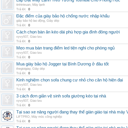
Lắp Đặt Máy Lạnh Treo Tường Toshiba Cho Phòng Học
tinhtrieuan
,
Máy lạnh
Trả lời:
0
Đặc điểm của giày bảo hộ chống nước nhập khẩu
giày bảo hộ lao động
,
Giày dép
Trả lời:
0
Cách chọn bàn ăn kéo dài phù hợp gia đình đông người
vyvy937
,
Giao lưu
Trả lời:
0
Mẹo mua bàn trang điểm led tiện nghi cho phòng ngủ
vyvy937
,
Giao lưu
Trả lời:
0
Mua giày bảo hộ Jogger tại Bình Dương ở đâu tốt
thegioigiay
,
Giày dép
Trả lời:
0
Kinh nghiệm chọn sofa chung cư nhỏ cho căn hộ hiện đại
vyvy937
,
Giao lưu
Trả lời:
0
3 cách đơn giản vệ sinh sofa giường kéo tại nhà
vyvy937
,
Giao lưu
Trả lời:
0
Tại sao xe nâng người đang thay thế giàn giáo tại nhà máy
LIFTPRO
,
Máy móc công nghiệp
Trả lời:
0