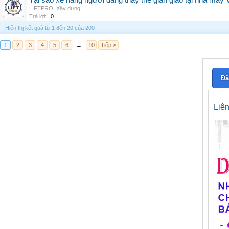
Tại sao xe nâng người đang thay thế giàn giáo tại nhà máy
LIFTPRO
,
Xây dựng
Trả lời:
0
Hiển thị kết quả từ 1 đến 20 của 200
1
2
3
4
5
6
→
10
Tiếp >
Đă
Liê