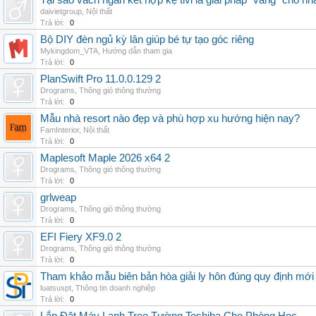
Tại sao vách ngăn kết hợp kệ tivi là giải pháp “vàng” cho nh
daivietgroup
,
Nội thất
Trả lời:
0
Bộ DIY đèn ngủ kỳ lân giúp bé tự tạo góc riêng
Mykingdom_VTA
,
Hướng dẫn tham gia
Trả lời:
0
PlanSwift Pro 11.0.0.129 2
Drograms
,
Thông gió thông thường
Trả lời:
0
Mẫu nhà resort nào đẹp và phù hợp xu hướng hiện nay?
FamInterior
,
Nội thất
Trả lời:
0
Maplesoft Maple 2026 x64 2
Drograms
,
Thông gió thông thường
Trả lời:
0
grlweap
Drograms
,
Thông gió thông thường
Trả lời:
0
EFI Fiery XF9.0 2
Drograms
,
Thông gió thông thường
Trả lời:
0
Tham khảo mẫu biên bản hòa giải ly hôn đúng quy định mới
luatsuspt
,
Thông tin doanh nghiệp
Trả lời:
0