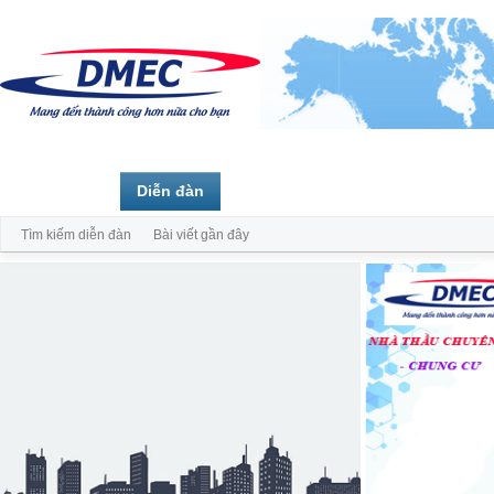
Trang chủ
Diễn đàn
Thành viên
Tìm kiếm diễn đàn
Bài viết gần đây