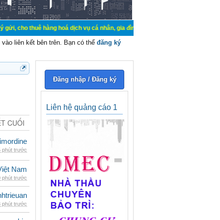
ê hàng hoá dịch vụ cá nhân, gia đình. Mua bán, ký gửi, cho thuê thiết bị hệ t
vào liên kết bên trên. Bạn có thể
đăng ký
Đăng nhập / Đăng ký
Liên hệ quảng cáo 1
ẾT CUỐI
imordine
 phút trước
iệt Nam
 phút trước
inhtrieuan
 phút trước