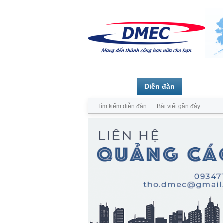
Trang chủ
Diễn đàn
Thành vi
Tìm kiếm diễn đàn
Bài viết gần đây