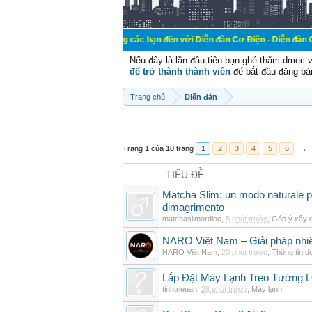
Chào mừng các bạn đến với Diễn đàn Cơ Điện - Diễn đàn Cơ điện là nơi 
Nếu đây là lần đầu tiên bạn ghé thăm dmec.
để trở thành thành viên
để bắt đầu đăng bá
Trang chủ
Diễn đàn
Trang 1 của 10 trang
1
2
3
4
5
6
→
TIÊU ĐỀ
Matcha Slim: un modo naturale pe
dimagrimento
matchaslimordine
,
5 phút trước
,
Góp ý xây 
NARO Việt Nam – Giải pháp nhiê
NARO Việt Nam
,
20 phút trước
,
Thông tin d
Lắp Đặt Máy Lạnh Treo Tường 
tinhtrieuan
,
28 phút trước
,
Máy lạnh