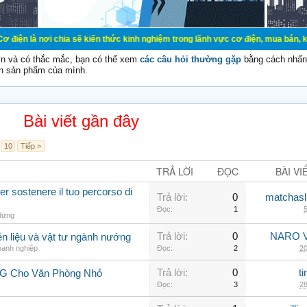
chia sẽ kiến thức kinh nghiệm trong lãnh vực cơ điện, mua bán, ký gửi, cho thu
vn và có thắc mắc, bạn có thể xem
các câu hỏi thường gặp
bằng cách nhấn 
n sản phẩm của mình.
Bài viết gần đây
10
Tiếp >
TRẢ LỜI
ĐỌC
BÀI VI
r sostenere il tuo percorso di
Trả lời:
0
matchasl
Đọc:
1
5
dựng
Trả lời:
0
NARO V
n liệu và vật tư ngành nướng
oanh nghiệp
Đọc:
2
20
Trả lời:
0
t
LG Cho Văn Phòng Nhỏ
Đọc:
3
28