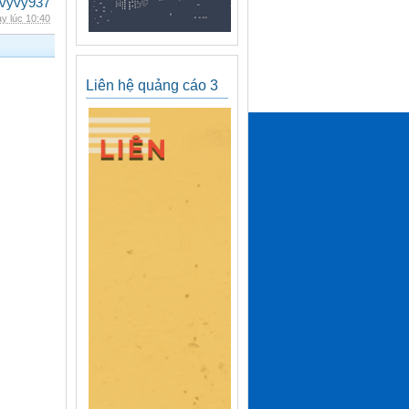
vyvy937
y lúc 10:40
Liên hệ quảng cáo 3