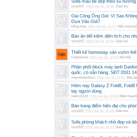
Sofa màu be đẹp theo xu hướng 
vyvy937
,
Hôm nay lúc 10:59
,
Giao lưu
Gia Công Ống Gió: Vì Sao Khô
Dựa Vào Giá?
Hồng Hoa
,
Hôm nay lúc 10:57
,
Điều hoà khô
Bàn ăn tiết kiệm diện tích cho nh
vyvy937
,
Hôm nay lúc 10:56
,
Giao lưu
Thiết kế homestay sân vườn thế 
FamInterior
,
Hôm nay lúc 10:54
,
Nội thất
Phân phối block máy lạnh Danf
quốc, có sẵn hàng. SĐT 0931 14
maynendanfoss
,
Hôm nay lúc 10:51
,
Máy lạ
Hôm nay Galaxy Z Fold8, Fold8 U
tay người dùng
hale121102
,
Hôm nay lúc 10:48
,
Điện thoại 
Bàn trang điểm hiện đại cho phò
vyvy937
,
Hôm nay lúc 10:46
,
Giao lưu
Sofa phòng khách nhỏ đẹp và tiện
vyvy937
,
Hôm nay lúc 10:43
,
Giao lưu