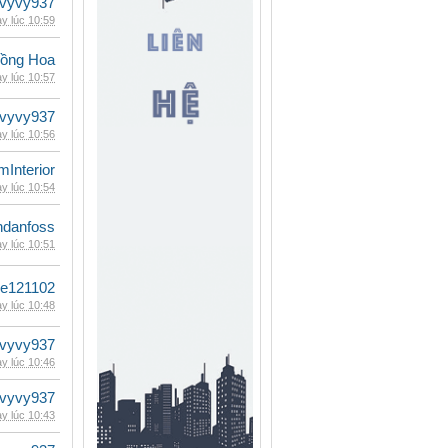
vyvy937
y lúc 10:59
ồng Hoa
y lúc 10:57
vyvy937
y lúc 10:56
mInterior
y lúc 10:54
danfoss
y lúc 10:51
le121102
y lúc 10:48
vyvy937
y lúc 10:46
vyvy937
y lúc 10:43