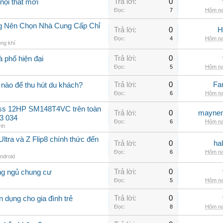
Trả lời:
0
nội thất mới
Đọc:
7
Hôm na
ng Nên Chọn Nhà Cung Cấp Chỉ
Trả lời:
0
H
Đọc:
4
Hôm na
ng khí
Trả lời:
0
à phố hiện đại
Đọc:
5
Hôm na
Trả lời:
0
Fa
nào để thu hút du khách?
Đọc:
6
Hôm na
oss 12HP SM148T4VC trên toàn
Trả lời:
0
maynen
3 034
Đọc:
6
Hôm na
nh
ltra và Z Flip8 chính thức đến
Trả lời:
0
ha
Đọc:
6
Hôm na
Android
Trả lời:
0
ng ngủ chung cư
Đọc:
5
Hôm na
Trả lời:
0
 dụng cho gia đình trẻ
Đọc:
8
Hôm na