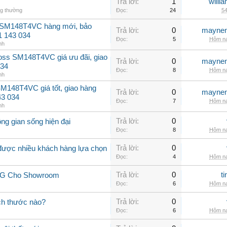
Trả lời:
1
willi
ng thường
Đọc:
24
54
 SM148T4VC hàng mới, bảo
Trả lời:
0
maynen
1 143 034
Đọc:
5
Hôm na
nh
oss SM148T4VC giá ưu đãi, giao
Trả lời:
0
maynen
034
Đọc:
8
Hôm na
nh
M148T4VC giá tốt, giao hàng
Trả lời:
0
maynen
43 034
Đọc:
7
Hôm na
nh
Trả lời:
0
ng gian sống hiện đại
Đọc:
8
Hôm na
Trả lời:
0
 được nhiều khách hàng lựa chọn
Đọc:
4
Hôm na
Trả lời:
0
t
 LG Cho Showroom
Đọc:
6
Hôm na
Trả lời:
0
ch thước nào?
Đọc:
6
Hôm na