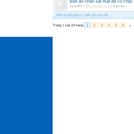
Bàn ăn chân sắt mặt đá có chắc
vyvy937
,
Hôm nay lúc 10:40
,
Giao lưu
Hiển thị kết quả từ 1 đến 20 của 200
Trang 1 của 10 trang
1
2
3
4
5
6
→