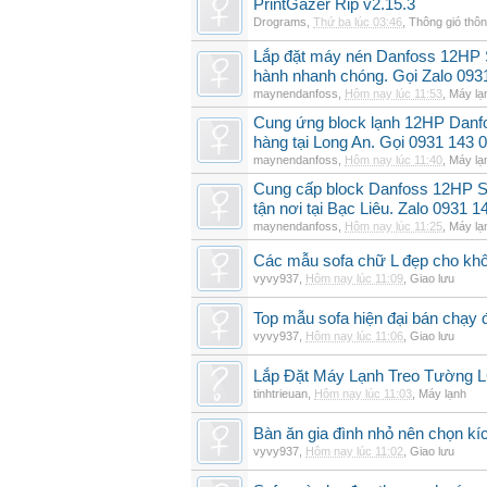
PrintGazer Rip v2.15.3
Drograms
,
Thứ ba lúc 03:46
,
Thông gió thô
Lắp đặt máy nén Danfoss 12HP
hành nhanh chóng. Gọi Zalo 093
maynendanfoss
,
Hôm nay lúc 11:53
,
Máy lạ
Cung ứng block lạnh 12HP Danf
hàng tại Long An. Gọi 0931 143 
maynendanfoss
,
Hôm nay lúc 11:40
,
Máy lạ
Cung cấp block Danfoss 12HP S
tận nơi tại Bạc Liêu. Zalo 0931 1
maynendanfoss
,
Hôm nay lúc 11:25
,
Máy lạ
Các mẫu sofa chữ L đẹp cho khô
vyvy937
,
Hôm nay lúc 11:09
,
Giao lưu
Top mẫu sofa hiện đại bán chạy
vyvy937
,
Hôm nay lúc 11:06
,
Giao lưu
Lắp Đặt Máy Lạnh Treo Tường
tinhtrieuan
,
Hôm nay lúc 11:03
,
Máy lạnh
Bàn ăn gia đình nhỏ nên chọn kí
vyvy937
,
Hôm nay lúc 11:02
,
Giao lưu