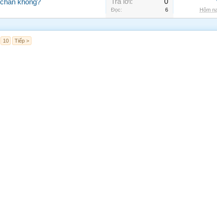
Trả lời:
0
 chắn không?
Đọc:
6
Hôm na
10
Tiếp >