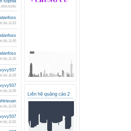
am sophia
 phút trước
danfoss
y lúc 11:53
danfoss
y lúc 11:40
danfoss
y lúc 11:25
vyvy937
y lúc 11:09
vyvy937
y lúc 11:06
Liên hệ quảng cáo 2
inhtrieuan
y lúc 11:03
vyvy937
y lúc 11:02