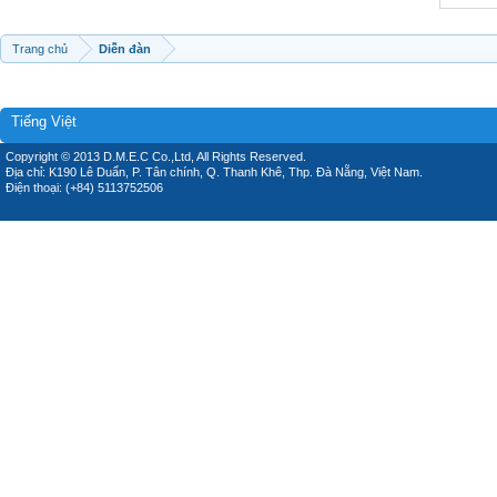
Trang chủ
Diễn đàn
Tiếng Việt
Copyright © 2013 D.M.E.C Co.,Ltd, All Rights Reserved.
Địa chỉ: K190 Lê Duẩn, P. Tân chính, Q. Thanh Khê, Thp. Đà Nẵng, Việt Nam.
Điện thoại: (+84) 5113752506