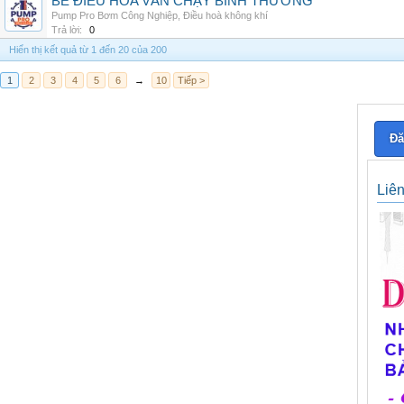
BỂ ĐIỀU HÒA VẪN CHẠY BÌNH THƯỜNG
Pump Pro Bơm Công Nghiệp
,
Điều hoà không khí
Trả lời:
0
Hiển thị kết quả từ 1 đến 20 của 200
1
2
3
4
5
6
→
10
Tiếp >
Đă
Liê