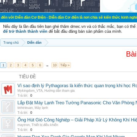
đàn Cơ Điện - Diễn đàn Cơ điện là nơi chia sẽ kiến thức kinh nghiệm trong lãn
Nếu đây là lần đầu tiên bạn ghé thăm dmec.vn và có thắc mắc, bạn có th
để trở thành thành viên
để bắt đầu đăng bán sản phẩm của mình.
Trang chủ
Diễn đàn
Bài
1
2
3
4
5
6
→
10
Tiếp >
TIÊU ĐỀ
Vì sao định lý Pythagoras là kiến thức quan trọng khi học R
Mykingdom_VTA
,
Hướng dẫn tham gia
Trả lời:
0
Lắp Đặt Máy Lạnh Treo Tường Panasonic Cho Văn Phòng 
tinhtrieuan
,
Máy lạnh
Trả lời:
0
Ống Hút Gió Công Nghiệp – Giải Pháp Xử Lý Không Khí H
maytron
,
Thiết bị điều khiển
Trả lời:
0