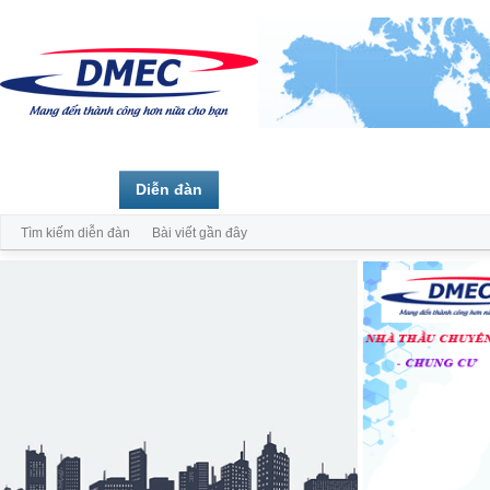
Trang chủ
Diễn đàn
Thành viên
Tìm kiếm diễn đàn
Bài viết gần đây