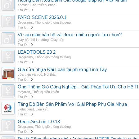
Huong Dan Xoa Danh Gia Google Map Khi Viet Nham
seoviet
,
Các thiết bị khác
Trả lời:
0
FARO SCENE 2026.0.1
Drograms
,
Thông gió thông thường
Trả lời:
0
Vì sao giày bảo hộ vải được nhiều người lựa chọn?
giày bảo hộ lao động
,
Giày dép
Trả lời:
0
LEADTOOLS 23 2
Drograms
,
Thông gió thông thường
Trả lời:
0
Giá cửa nhựa Đài Loan tại phường Linh Tây
cửa thép vân gỗ
,
Nội thất
Trả lời:
0
Ống Thông Gió Công Nghiệp – Giải Pháp Tối Ưu Cho Hệ 
maytron
,
Thiết bị điều khiển
Trả lời:
0
Tăng Độ Bền Sản Phẩm Với Giải Pháp Phụ Gia Nhựa
vietucplast
,
Liên kết
Trả lời:
0
GeoticSection 1.0.13
Drograms
,
Thông gió thông thường
Trả lời:
0