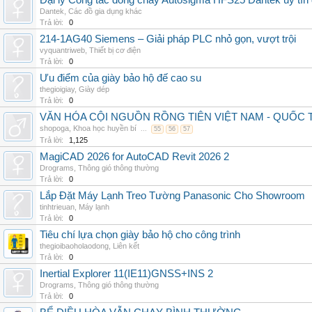
Đại lý Công tắc dòng chảy Autosigma HFS25 Dantek uy tín 
Dantek
,
Các đồ gia dụng khác
Trả lời:
0
214-1AG40 Siemens – Giải pháp PLC nhỏ gọn, vượt trội
vyquantriweb
,
Thiết bị cơ điện
Trả lời:
0
Ưu điểm của giày bảo hộ đế cao su
thegioigiay
,
Giày dép
Trả lời:
0
VĂN HÓA CỘI NGUỒN RỒNG TIÊN VIỆT NAM - QUỐ
shopoga
,
Khoa học huyền bí
...
55
56
57
Trả lời:
1,125
MagiCAD 2026 for AutoCAD Revit 2026 2
Drograms
,
Thông gió thông thường
Trả lời:
0
Lắp Đặt Máy Lạnh Treo Tường Panasonic Cho Showroom
tinhtrieuan
,
Máy lạnh
Trả lời:
0
Tiêu chí lựa chọn giày bảo hộ cho công trình
thegioibaoholaodong
,
Liên kết
Trả lời:
0
Inertial Explorer 11(IE11)GNSS+INS 2
Drograms
,
Thông gió thông thường
Trả lời:
0