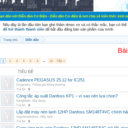
ễn đàn Cơ Điện - Diễn đàn Cơ điện là nơi chia sẽ kiến thức kinh nghiệm trong l
Nếu đây là lần đầu tiên bạn ghé thăm dmec.vn và có thắc mắc, bạn có th
để trở thành thành viên
để bắt đầu đăng bán sản phẩm của mình.
Trang chủ
Diễn đàn
Bài
1
2
3
4
5
6
→
10
Tiếp >
TIÊU ĐỀ
Cadence PEGASUS 25.12 for IC251
Drograms
,
Thông gió thông thường
Trả lời:
0
Công tắc áp suất Danfoss KP1 – vì sao nên lựa chọn?
trangbilalo
,
Xây dựng
Trả lời:
0
Lắp đặt máy nén lạnh 12HP Danfoss SM148T4VC chính hãng, 
maynendanfoss
,
Máy lạnh
Trả lời:
0