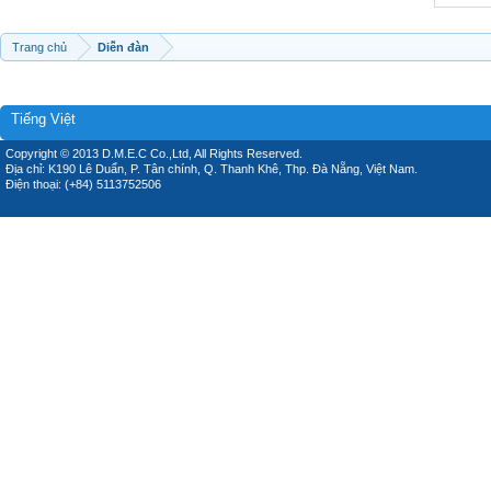
Trang chủ
Diễn đàn
Tiếng Việt
Copyright © 2013 D.M.E.C Co.,Ltd, All Rights Reserved.
Địa chỉ: K190 Lê Duẩn, P. Tân chính, Q. Thanh Khê, Thp. Đà Nẵng, Việt Nam.
Điện thoại: (+84) 5113752506