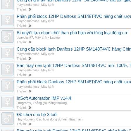
Cung ứng máy nén Danfoss 12HP SM148T4VC giá tốt, giao h
maynendanfoss
,
Máy lạnh
Trả lời:
0
Phân phối block 12HP Danfoss SM148T4VC hàng chất lượng,
maynendanfoss
,
Máy lạnh
Trả lời:
0
Bí quyết lựa chọn chổi than phù hợp với từng loại động cơ
quanglan77
,
Máy tính - Laptop
Trả lời:
0
Cung cấp block lạnh Danfoss 12HP SM148T4VC hàng China, g
maynendanfoss
,
Máy lạnh
Trả lời:
0
Bán máy nén lạnh 12HP Danfoss SM148T4VC mới 100%, hà
maynendanfoss
,
Máy lạnh
Trả lời:
0
Phân phối block Danfoss 12HP SM148T4VC hàng chất lượng
maynendanfoss
,
Máy lạnh
Trả lời:
0
InSoft Automation IMP v14.4
Drograms
,
Thông gió thông thường
Trả lời:
0
Đồ chơi cho bé 3 tuổi
Huy Nguyen
,
Các hoạt động dự kiến thực hiện
Trả lời:
0