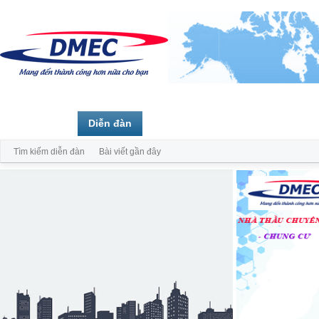
Trang chủ
Diễn đàn
Thành viên
Tìm kiếm diễn đàn
Bài viết gần đây