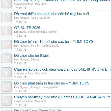
Bán máy nén lạnh Danfoss 12HP SM148T4VC nhập khẩu China
maynendanfoss
,
Máy lạnh
Trả lời:
0
Đồ chơi thiếu nhi dành cho các bé mọi lứa tuổi
Huy Nguyen
,
Góp ý xây dựng
Trả lời:
0
GT-SUITE 2026
Drograms
,
Thông gió thông thường
Trả lời:
0
Đồ chơi trẻ em 10 tuổi cho các bé – YUMI TOYS
Huy Nguyen
,
Tư vấn - Quản lý địa ốc
Trả lời:
0
Đồ chơi cho bé 6 tuổi
Huy Nguyen
,
Đào tạo
Trả lời:
0
Chuyên lắp đặt block điều hòa Danfoss SM148T4VC tại Bình
maynendanfoss
,
Máy lạnh
Trả lời:
0
Đồ chơi phát triển trí tuệ cho bé – YUMI TOYS
Huy Nguyen
,
Trang trí nội ngoại thất
Trả lời:
0
Chuyên bán#thay mới block Danfoss 12HP SM148T4VC tận n
maynendanfoss
,
Máy lạnh
Trả lời:
0