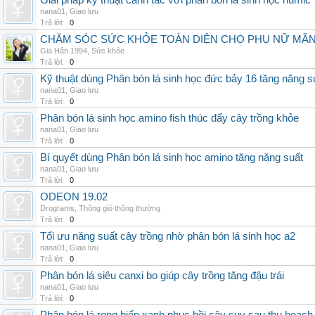
Giải pháp kỹ thuật canh tác với phân bón lá sinh học humic
nana01
,
Giao lưu
Trả lời:
0
CHĂM SÓC SỨC KHỎE TOÀN DIỆN CHO PHỤ NỮ MÃN 
Gia Hân 1994
,
Sức khỏe
Trả lời:
0
Kỹ thuật dùng Phân bón lá sinh học đức bảy 16 tăng năng s
nana01
,
Giao lưu
Trả lời:
0
Phân bón lá sinh học amino fish thúc đẩy cây trồng khỏe
nana01
,
Giao lưu
Trả lời:
0
Bí quyết dùng Phân bón lá sinh học amino tăng năng suất
nana01
,
Giao lưu
Trả lời:
0
ODEON 19.02
Drograms
,
Thông gió thông thường
Trả lời:
0
Tối ưu năng suất cây trồng nhờ phân bón lá sinh học a2
nana01
,
Giao lưu
Trả lời:
0
Phân bón lá siêu canxi bo giúp cây trồng tăng đậu trái
nana01
,
Giao lưu
Trả lời:
0