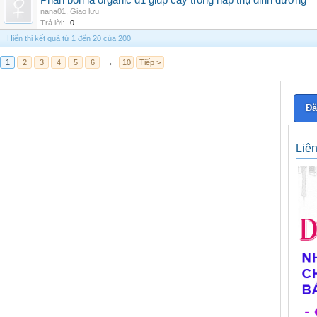
Phân bón lá organic d1 giúp cây trồng hấp thụ dinh dưỡng
nana01
,
Giao lưu
Trả lời:
0
Hiển thị kết quả từ 1 đến 20 của 200
1
2
3
4
5
6
→
10
Tiếp >
Đă
Liê