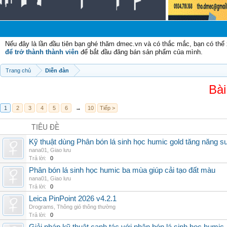
Nếu đây là lần đầu tiên bạn ghé thăm dmec.vn và có thắc mắc, bạn có th
để trở thành thành viên
để bắt đầu đăng bán sản phẩm của mình.
Trang chủ
Diễn đàn
Bài
1
2
3
4
5
6
→
10
Tiếp >
TIÊU ĐỀ
Kỹ thuật dùng Phân bón lá sinh học humic gold tăng năng s
nana01
,
Giao lưu
Trả lời:
0
Phân bón lá sinh học humic ba mùa giúp cải tạo đất màu
nana01
,
Giao lưu
Trả lời:
0
Leica PinPoint 2026 v4.2.1
Drograms
,
Thông gió thông thường
Trả lời:
0