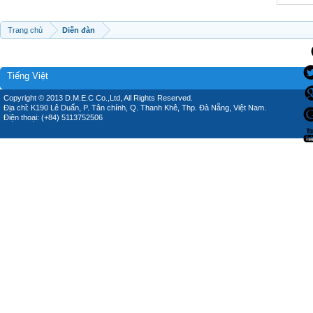
Trang chủ
Diễn đàn
Tiếng Việt
Copyright © 2013 D.M.E.C Co.,Ltd, All Rights Reserved.
Địa chỉ: K190 Lê Duẩn, P. Tân chính, Q. Thanh Khê, Thp. Đà Nẵng, Việt Nam.
Điện thoại: (+84) 5113752506