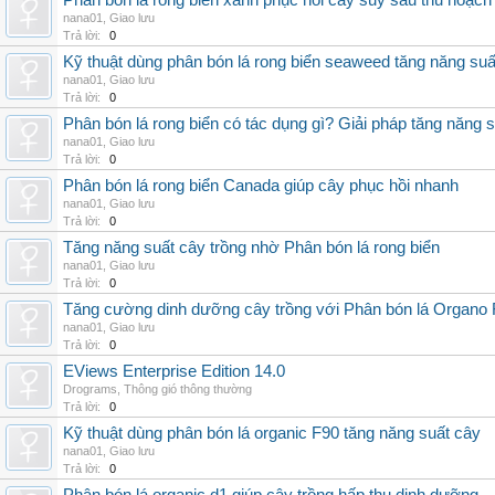
Phân bón lá rong biển xanh phục hồi cây suy sau thu hoạch
nana01
,
Giao lưu
Trả lời:
0
Kỹ thuật dùng phân bón lá rong biển seaweed tăng năng suấ
nana01
,
Giao lưu
Trả lời:
0
Phân bón lá rong biển có tác dụng gì? Giải pháp tăng năng 
nana01
,
Giao lưu
Trả lời:
0
Phân bón lá rong biển Canada giúp cây phục hồi nhanh
nana01
,
Giao lưu
Trả lời:
0
Tăng năng suất cây trồng nhờ Phân bón lá rong biển
nana01
,
Giao lưu
Trả lời:
0
Tăng cường dinh dưỡng cây trồng với Phân bón lá Organo 
nana01
,
Giao lưu
Trả lời:
0
EViews Enterprise Edition 14.0
Drograms
,
Thông gió thông thường
Trả lời:
0
Kỹ thuật dùng phân bón lá organic F90 tăng năng suất cây
nana01
,
Giao lưu
Trả lời:
0