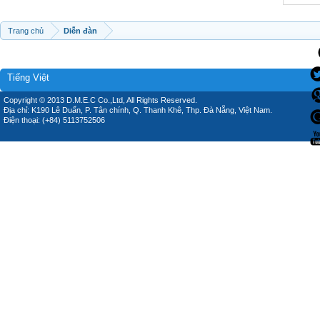
Trang chủ
Diễn đàn
Tiếng Việt
Copyright © 2013 D.M.E.C Co.,Ltd, All Rights Reserved.
Địa chỉ: K190 Lê Duẩn, P. Tân chính, Q. Thanh Khê, Thp. Đà Nẵng, Việt Nam.
Điện thoại: (+84) 5113752506