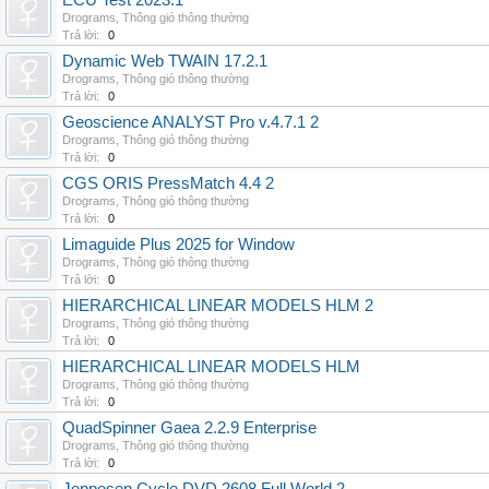
ECU Test 2023.1
Drograms
,
Thông gió thông thường
Trả lời:
0
Dynamic Web TWAIN 17.2.1
Drograms
,
Thông gió thông thường
Trả lời:
0
Geoscience ANALYST Pro v.4.7.1 2
Drograms
,
Thông gió thông thường
Trả lời:
0
CGS ORIS PressMatch 4.4 2
Drograms
,
Thông gió thông thường
Trả lời:
0
Limaguide Plus 2025 for Window
Drograms
,
Thông gió thông thường
Trả lời:
0
HIERARCHICAL LINEAR MODELS HLM 2
Drograms
,
Thông gió thông thường
Trả lời:
0
HIERARCHICAL LINEAR MODELS HLM
Drograms
,
Thông gió thông thường
Trả lời:
0
QuadSpinner Gaea 2.2.9 Enterprise
Drograms
,
Thông gió thông thường
Trả lời:
0