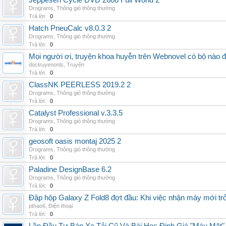
Jeppesen Cycle DVD 2608 Full World 2
Drograms
,
Thông gió thông thường
Trả lời:
0
Hatch PneuCalc v8.0.3 2
Drograms
,
Thông gió thông thường
Trả lời:
0
Mọi người ơi, truyện khoa huyễn trên Webnovel có bộ nào
doctruyenonlz
,
Truyện
Trả lời:
0
ClassNK PEERLESS 2019.2 2
Drograms
,
Thông gió thông thường
Trả lời:
0
Catalyst Professional v.3.3.5
Drograms
,
Thông gió thông thường
Trả lời:
0
geosoft oasis montaj 2025 2
Drograms
,
Thông gió thông thường
Trả lời:
0
Paladine DesignBase 6.2
Drograms
,
Thông gió thông thường
Trả lời:
0
Đập hộp Galaxy Z Fold8 đợt đầu: Khi việc nhận máy mới tr
pthao6
,
Điện thoại
Trả lời:
0