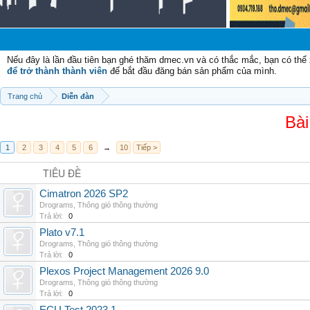
Nếu đây là lần đầu tiên bạn ghé thăm dmec.vn và có thắc mắc, bạn có th
để trở thành thành viên
để bắt đầu đăng bán sản phẩm của mình.
Trang chủ
Diễn đàn
Bài
1
2
3
4
5
6
→
10
Tiếp >
TIÊU ĐỀ
Cimatron 2026 SP2
Drograms
,
Thông gió thông thường
Trả lời:
0
Plato v7.1
Drograms
,
Thông gió thông thường
Trả lời:
0
Plexos Project Management 2026 9.0
Drograms
,
Thông gió thông thường
Trả lời:
0