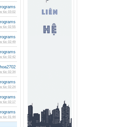
rograms
y lúc 03:02
rograms
y lúc 02:55
rograms
y lúc 02:49
rograms
y lúc 02:42
hoa2702
y lúc 02:34
rograms
y lúc 02:24
rograms
y lúc 02:17
rograms
y lúc 01:44