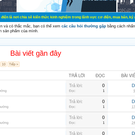
ia sẽ kiến thức kinh nghiệm trong lãnh vực cơ điện, mua bán, ký gửi, cho thuê 
vn và có thắc mắc, bạn có thể xem
các câu hỏi thường gặp
bằng cách nhấn 
n sản phẩm của mình.
Bài viết gần đây
10
Tiếp >
TRẢ LỜI
ĐỌC
BÀI VI
Trả lời:
0
D
hường
Đọc:
1
9
Trả lời:
0
D
thường
Đọc:
1
17
Trả lời:
0
D
thường
Đọc:
1
24
Trả lời:
0
D