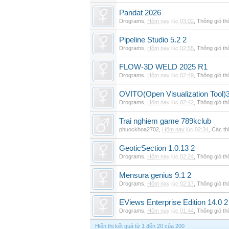
Pandat 2026
Drograms
,
Hôm nay lúc 03:02
,
Thông gió t
Pipeline Studio 5.2 2
Drograms
,
Hôm nay lúc 02:55
,
Thông gió t
FLOW-3D WELD 2025 R1
Drograms
,
Hôm nay lúc 02:49
,
Thông gió t
OVITO(Open Visualization Tool)3
Drograms
,
Hôm nay lúc 02:42
,
Thông gió t
Trai nghiem game 789kclub
phuockhoa2702
,
Hôm nay lúc 02:34
,
Các thi
GeoticSection 1.0.13 2
Drograms
,
Hôm nay lúc 02:24
,
Thông gió t
Mensura genius 9.1 2
Drograms
,
Hôm nay lúc 02:17
,
Thông gió t
EViews Enterprise Edition 14.0 2
Drograms
,
Hôm nay lúc 01:44
,
Thông gió t
Hiển thị kết quả từ 1 đến 20 của 200