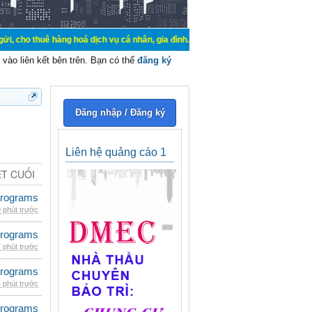
hàng hoá dịch vụ cá nhân, gia đình. Mua bán, ký gửi, cho thuê thiết bị hệ thố
vào liên kết bên trên. Bạn có thể
đăng ký
Đăng nhập / Đăng ký
Liên hệ quảng cáo 1
ẾT CUỐI
rograms
 phút trước
rograms
 phút trước
rograms
 phút trước
rograms