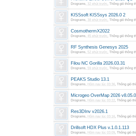
Drograms
,
32 phút trước
,
Thông gió thông 
KISSsoft KISSsys 2026.0 2
Drograms
,
38 phút trước
,
Thông gió thông 
CosmothermX2022
Drograms
,
45 phút trước
,
Thông gió thông 
RF Synthesis Genesys 2025
Drograms
,
52 phút trước
,
Thông gió thông 
Filou NC Gorilla 2026.03.31
Drograms
,
59 phút trước
,
Thông gió thông 
PEAKS Studio 13.1
Drograms
,
Hôm nay lúc 03:36
,
Thông gió t
Microgeo OverMap 2026 v8.05.
Drograms
,
Hôm nay lúc 03:22
,
Thông gió t
Res3DInv v2026.1
Drograms
,
Hôm nay lúc 03:16
,
Thông gió t
Drillsoft HDX Plus v.1.0.1.113
Drograms
,
Hôm nay lúc 03:09
,
Thông gió t