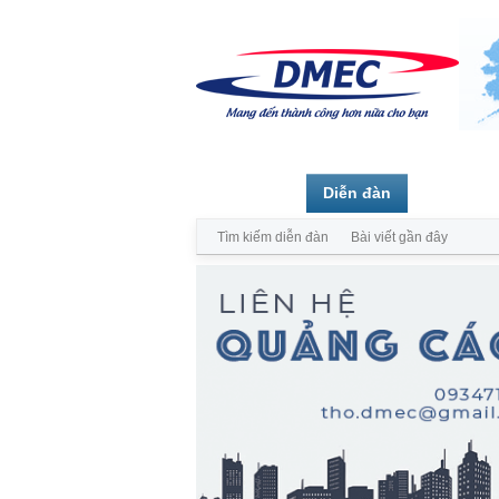
Trang chủ
Diễn đàn
Thành vi
Tìm kiếm diễn đàn
Bài viết gần đây