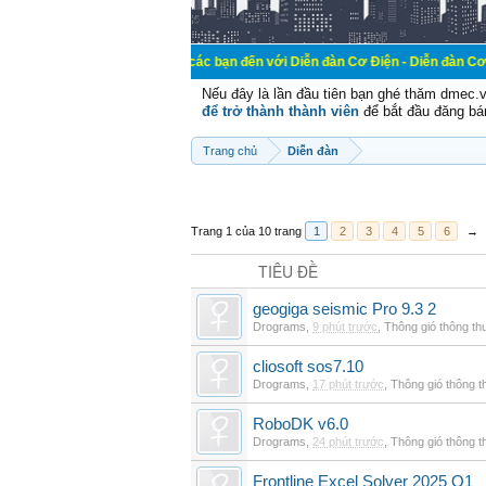
Chào mừng các bạn đến với Diễn đàn Cơ Điện - Diễn đàn Cơ điện là nơi ch
Nếu đây là lần đầu tiên bạn ghé thăm dmec.
để trở thành thành viên
để bắt đầu đăng bá
Trang chủ
Diễn đàn
Trang 1 của 10 trang
1
2
3
4
5
6
→
TIÊU ĐỀ
geogiga seismic Pro 9.3 2
Drograms
,
9 phút trước
,
Thông gió thông t
cliosoft sos7.10
Drograms
,
17 phút trước
,
Thông gió thông 
RoboDK v6.0
Drograms
,
24 phút trước
,
Thông gió thông 
Frontline Excel Solver 2025 Q1