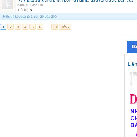
Kỹ thuật sử dụng phân bón lá humic usa tăng sức bền cây
nana01
,
Giao lưu
Trả lời:
0
Hiển thị kết quả từ 1 đến 20 của 200
1
2
3
4
5
6
→
10
Tiếp >
Đă
Liê