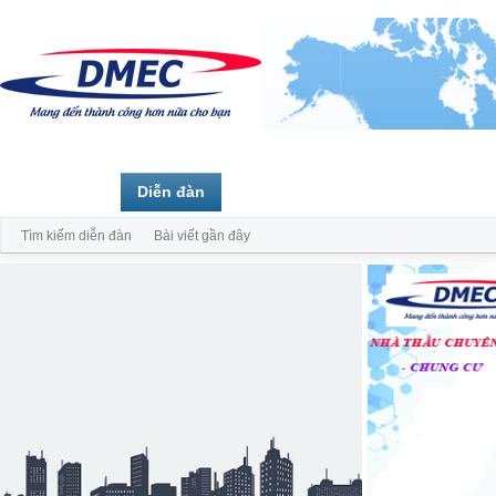
Trang chủ
Diễn đàn
Thành viên
Tìm kiếm diễn đàn
Bài viết gần đây