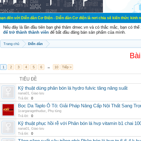
ễn đàn Cơ Điện - Diễn đàn Cơ điện là nơi chia sẽ kiến thức kinh nghiệm trong 
Nếu đây là lần đầu tiên bạn ghé thăm dmec.vn và có thắc mắc, bạn có th
để trở thành thành viên
để bắt đầu đăng bán sản phẩm của mình.
Trang chủ
Diễn đàn
Bài
1
2
3
4
5
6
→
10
Tiếp >
TIÊU ĐỀ
Kỹ thuật dùng phân bón lá hydro fulvic tăng năng suất
nana01
,
Giao lưu
Trả lời:
0
Bọc Da Taplo Ô Tô: Giải Pháp Nâng Cấp Nội Thất Sang Trọ
1cargaragethuduc
,
Phụ tùng
Trả lời:
0
Kỹ thuật phục hồi rễ với Phân bón lá hvp vitamin b1 chai 10
nana01
,
Giao lưu
Trả lời:
0