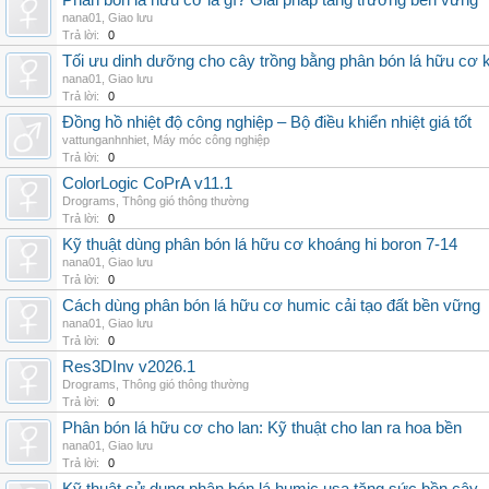
Phân bón lá hữu cơ là gì? Giải pháp tăng trưởng bền vững
nana01
,
Giao lưu
Trả lời:
0
Tối ưu dinh dưỡng cho cây trồng bằng phân bón lá hữu cơ
nana01
,
Giao lưu
Trả lời:
0
Đồng hồ nhiệt độ công nghiệp – Bộ điều khiển nhiệt giá tốt
vattunganhnhiet
,
Máy móc công nghiệp
Trả lời:
0
ColorLogic CoPrA v11.1
Drograms
,
Thông gió thông thường
Trả lời:
0
Kỹ thuật dùng phân bón lá hữu cơ khoáng hi boron 7-14
nana01
,
Giao lưu
Trả lời:
0
Cách dùng phân bón lá hữu cơ humic cải tạo đất bền vững
nana01
,
Giao lưu
Trả lời:
0
Res3DInv v2026.1
Drograms
,
Thông gió thông thường
Trả lời:
0
Phân bón lá hữu cơ cho lan: Kỹ thuật cho lan ra hoa bền
nana01
,
Giao lưu
Trả lời:
0