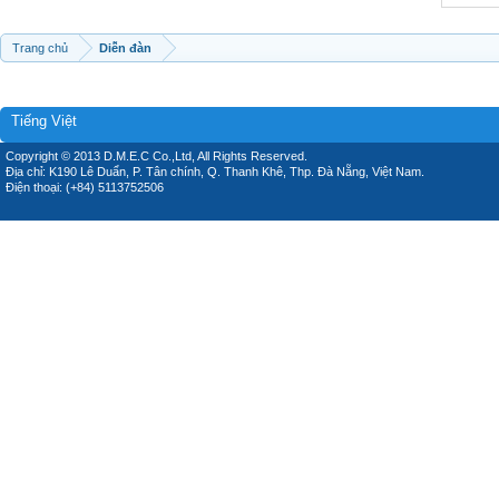
Trang chủ
Diễn đàn
Tiếng Việt
Copyright © 2013 D.M.E.C Co.,Ltd, All Rights Reserved.
Địa chỉ: K190 Lê Duẩn, P. Tân chính, Q. Thanh Khê, Thp. Đà Nẵng, Việt Nam.
Điện thoại: (+84) 5113752506