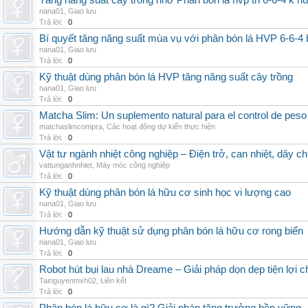
Tăng năng suất cây trồng nhờ Phân bón lá hvp tn 6-6-4 k h
nana01
,
Giao lưu
Trả lời:
0
Bí quyết tăng năng suất mùa vụ với phân bón lá HVP 6-6-4 
nana01
,
Giao lưu
Trả lời:
0
Kỹ thuật dùng phân bón lá HVP tăng năng suất cây trồng
nana01
,
Giao lưu
Trả lời:
0
Matcha Slim: Un suplemento natural para el control de peso
matchaslimcompra
,
Các hoạt động dự kiến thực hiện
Trả lời:
0
Vật tư ngành nhiệt công nghiệp – Điện trở, can nhiệt, dây ch
vattunganhnhiet
,
Máy móc công nghiệp
Trả lời:
0
Kỹ thuật dùng phân bón lá hữu cơ sinh học vi lượng cao
nana01
,
Giao lưu
Trả lời:
0
Hướng dẫn kỹ thuật sử dụng phân bón lá hữu cơ rong biển
nana01
,
Giao lưu
Trả lời:
0
Robot hút bụi lau nhà Dreame – Giải pháp dọn dẹp tiện lợi ch
Tainguyenmxh02
,
Liên kết
Trả lời:
0