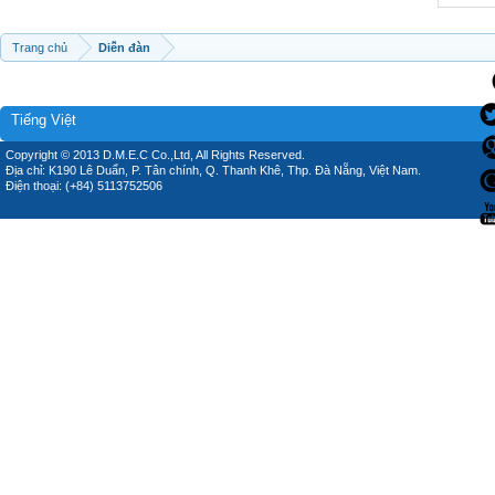
Trang chủ
Diễn đàn
Tiếng Việt
Copyright © 2013 D.M.E.C Co.,Ltd, All Rights Reserved.
Địa chỉ: K190 Lê Duẩn, P. Tân chính, Q. Thanh Khê, Thp. Đà Nẵng, Việt Nam.
Điện thoại: (+84) 5113752506