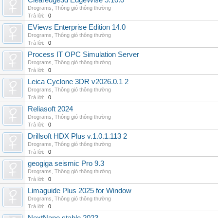
Clearedge3d EdgeWise 5.10.0
Drograms
,
Thông gió thông thường
Trả lời:
0
EViews Enterprise Edition 14.0
Drograms
,
Thông gió thông thường
Trả lời:
0
Process IT OPC Simulation Server
Drograms
,
Thông gió thông thường
Trả lời:
0
Leica Cyclone 3DR v2026.0.1 2
Drograms
,
Thông gió thông thường
Trả lời:
0
Reliasoft 2024
Drograms
,
Thông gió thông thường
Trả lời:
0
Drillsoft HDX Plus v.1.0.1.113 2
Drograms
,
Thông gió thông thường
Trả lời:
0
geogiga seismic Pro 9.3
Drograms
,
Thông gió thông thường
Trả lời:
0
Limaguide Plus 2025 for Window
Drograms
,
Thông gió thông thường
Trả lời:
0