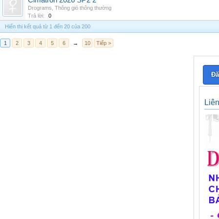
Cimatron 2026 SP2 2
Drograms
,
Thông gió thông thường
Trả lời:
0
Hiển thị kết quả từ 1 đến 20 của 200
1
2
3
4
5
6
→
10
Tiếp >
Đă
Liê