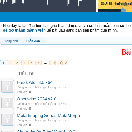
Nếu đây là lần đầu tiên bạn ghé thăm dmec.vn và có thắc mắc, bạn có th
để trở thành thành viên
để bắt đầu đăng bán sản phẩm của mình.
Trang chủ
Diễn đàn
Bài
1
2
3
4
5
6
→
10
Tiếp >
TIÊU ĐỀ
Forsk Atoll 3.6 x64
Drograms
,
Thông gió thông thường
Trả lời:
0
Openwind 2024 v2.0
Drograms
,
Thông gió thông thường
Trả lời:
0
Meta Imaging Series MetaMorph
Drograms
,
Thông gió thông thường
Trả lời:
0