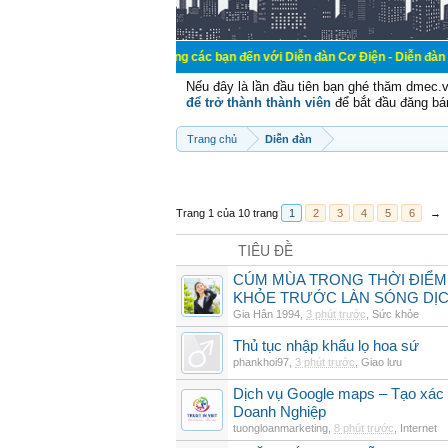
Chào mừng các bạn đến với Diễn đàn Cơ Điện - Diễn đàn Cơ điện là nơi
Nếu đây là lần đầu tiên bạn ghé thăm dmec.
để trở thành thành viên
để bắt đầu đăng bá
Trang chủ
Diễn đàn
Trang 1 của 10 trang
1
2
3
4
5
6
→
TIÊU ĐỀ
CÚM MÙA TRONG THỜI ĐIỂM
KHỎE TRƯỚC LÀN SÓNG DỊ
Gia Hân 1994
,
3 phút trước
,
Sức khỏe
Thủ tục nhập khẩu lọ hoa sứ
phankhoi97
,
3 phút trước
,
Giao lưu
Dịch vụ Google maps – Tạo xác
Doanh Nghiệp
tuongloanmarketing
,
8 phút trước
,
Internet