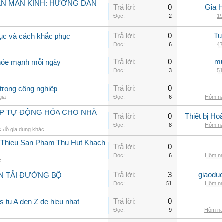
ẠN MÃN KINH: HƯỚNG DẪN
Trả lời:
0
Gia 
Đọc:
2
19
Trả lời:
0
Tu
rục và cách khắc phục
Đọc:
6
47
Trả lời:
0
mu
khỏe mạnh mỗi ngày
Đọc:
3
51
Trả lời:
0
trong công nghiệp
gia
Đọc:
6
Hôm na
ÁP TỰ ĐỘNG HÓA CHO NHÀ
Trả lời:
0
Thiết bị H
Đọc:
8
Hôm na
 đồ gia dụng khác
i Thieu San Pham Thu Hut Khach
Trả lời:
0
Đọc:
6
Hôm na
c
Trả lời:
3
giaodu
N TẢI ĐƯỜNG BỘ
Đọc:
51
Hôm na
Trả lời:
0
 tu A den Z de hieu nhat
Đọc:
9
Hôm na