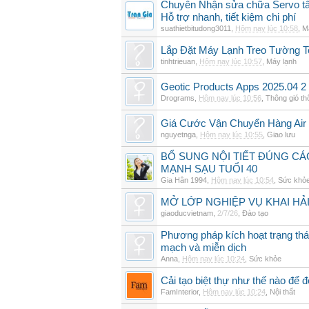
Chuyên Nhận sửa chữa Servo tất
Hỗ trợ nhanh, tiết kiệm chi phí
suathietbitudong3011
,
Hôm nay lúc 10:58
,
M
Lắp Đặt Máy Lạnh Treo Tường 
tinhtrieuan
,
Hôm nay lúc 10:57
,
Máy lạnh
Geotic Products Apps 2025.04 2
Drograms
,
Hôm nay lúc 10:56
,
Thông gió t
Giá Cước Vận Chuyển Hàng Air
nguyetnga
,
Hôm nay lúc 10:55
,
Giao lưu
BỔ SUNG NỘI TIẾT ĐÚNG CÁ
MẠNH SẠU TUỔI 40
Gia Hân 1994
,
Hôm nay lúc 10:54
,
Sức khỏ
MỞ LỚP NGHIỆP VỤ KHAI HẢI
giaoducvietnam
,
2/7/26
,
Đào tạo
Phương pháp kích hoạt trạng thái
mạch và miễn dịch
Anna
,
Hôm nay lúc 10:24
,
Sức khỏe
Cải tạo biệt thự như thế nào để đ
FamInterior
,
Hôm nay lúc 10:24
,
Nội thất