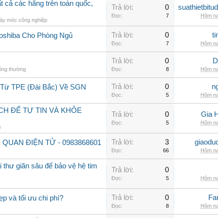
 cả các hãng trên toàn quốc,
Trả lời:
0
suathietbit
Đọc:
7
Hôm na
áy móc công nghiệp
Trả lời:
0
t
Toshiba Cho Phòng Ngủ
Đọc:
7
Hôm na
Trả lời:
0
D
hông thường
Đọc:
8
Hôm na
Trả lời:
0
n
 Từ TPE (Đài Bắc) Về SGN
Đọc:
5
Hôm na
CH ĐỂ TỰ TIN VÀ KHỎE
Trả lời:
0
Gia 
Đọc:
5
Hôm na
e
Trả lời:
3
giaodu
 QUAN ĐIỆN TỬ - 0983868601
Đọc:
66
Hôm na
 thư giãn sâu để bảo vệ hệ tim
Trả lời:
0
Đọc:
5
Hôm na
Trả lời:
0
Fa
ẹp và tối ưu chi phí?
Đọc:
8
Hôm na