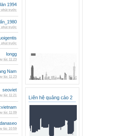
Hân 1994
 phút trước
ấn_1980
 phút trước
oigentis
 phút trước
longg
y lúc 11:23
oàng Nam
y lúc 11:23
seoviet
y lúc 11:21
Liên hệ quảng cáo 2
cvietnam
y lúc 11:09
danaseo
y lúc 10:59