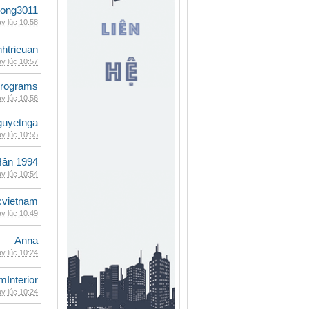
udong3011
y lúc 10:58
inhtrieuan
y lúc 10:57
rograms
y lúc 10:56
guyetnga
y lúc 10:55
Hân 1994
y lúc 10:54
cvietnam
y lúc 10:49
Anna
y lúc 10:24
mInterior
y lúc 10:24