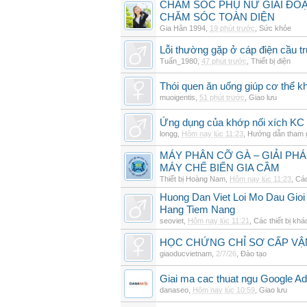
CHĂM SÓC PHỤ NỮ GIAI ĐO
CHĂM SÓC TOÀN DIỆN
Gia Hân 1994
,
19 phút trước
,
Sức khỏe
Lỗi thường gặp ở cáp điện cầu t
Tuấn_1980
,
47 phút trước
,
Thiết bị điện
Thói quen ăn uống giúp cơ thể 
muoigentis
,
51 phút trước
,
Giao lưu
Ứng dụng của khớp nối xích KC 
longg
,
Hôm nay lúc 11:23
,
Hướng dẫn tham 
MÁY PHÂN CỠ GÀ – GIẢI PH
MÁY CHẾ BIẾN GIA CẦM
Thiết bị Hoàng Nam
,
Hôm nay lúc 11:23
,
Các
Huong Dan Viet Loi Mo Dau Gio
Hang Tiem Nang
seoviet
,
Hôm nay lúc 11:21
,
Các thiết bị khá
HỌC CHỨNG CHỈ SƠ CẤP VẬ
giaoducvietnam
,
2/7/26
,
Đào tạo
Giai ma cac thuat ngu Google Ads
danaseo
,
Hôm nay lúc 10:59
,
Giao lưu