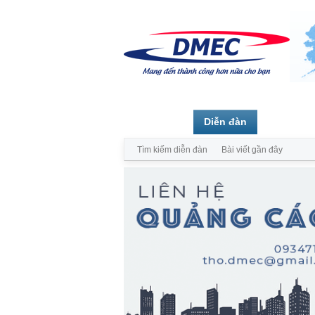
Trang chủ
Diễn đàn
Thành vi
Tìm kiếm diễn đàn
Bài viết gần đây