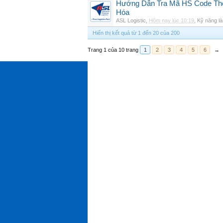
Hướng Dẫn Tra Mã HS Code The
Hóa
ASL Logistic
,
Hôm nay lúc 10:19
,
Kỹ năng là
Hiển thị kết quả từ 1 đến 20 của 200
Trang 1 của 10 trang
1
2
3
4
5
6
→