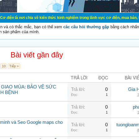
 chia sẽ kiến thức kinh nghiệm trong lãnh vực cơ điện, mua bán, ký gửi, cho th
vn và có thắc mắc, bạn có thể xem
các câu hỏi thường gặp
bằng cách nhấn 
n sản phẩm của mình.
Bài viết gần đây
10
Tiếp >
TRẢ LỜI
ĐỌC
BÀI VI
 GIAO MÙA: BẢO VỆ SỨC
Trả lời:
0
Gia 
CH BỆNH
Đọc:
1
3
Trả lời:
0
ph
Đọc:
1
3
 minh và Seo Google maps cho
Trả lời:
0
tuongloanm
Đọc:
1
8