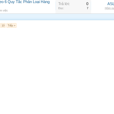
o 6 Quy Tắc Phân Loại Hàng
Trả lời:
0
ASL
Đọc:
7
Hôm na
m việc
10
Tiếp >