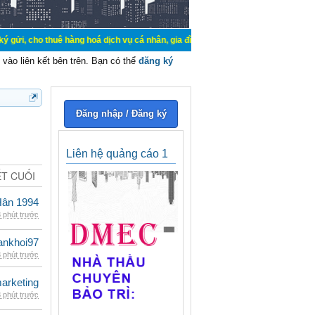
uê hàng hoá dịch vụ cá nhân, gia đình. Mua bán, ký gửi, cho thuê thiết bị hệ 
vào liên kết bên trên. Bạn có thể
đăng ký
Đăng nhập / Đăng ký
Liên hệ quảng cáo 1
ẾT CUỐI
Hân 1994
 phút trước
ankhoi97
 phút trước
arketing
 phút trước