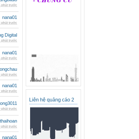
 phút trước
nana01
 phút trước
 Digital
 phút trước
nana01
 phút trước
ongchau
 phút trước
nana01
 phút trước
Liên hệ quảng cáo 2
udong3011
 phút trước
thaihoan
 phút trước
nana01