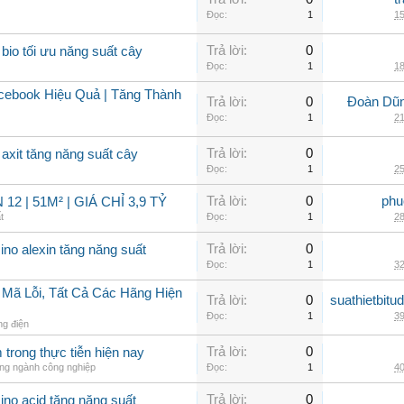
Đọc:
1
15
Trả lời:
0
bio tối ưu năng suất cây
Đọc:
1
18
ebook Hiệu Quả | Tăng Thành
Trả lời:
0
Đoàn Dũng
Đọc:
1
21
Trả lời:
0
axit tăng năng suất cây
Đọc:
1
25
Trả lời:
0
phu
2 | 51M² | GIÁ CHỈ 3,9 TỶ
t
Đọc:
1
28
Trả lời:
0
ino alexin tăng năng suất
Đọc:
1
32
 Mã Lỗi, Tất Cả Các Hãng Hiện
Trả lời:
0
suathietbit
Đọc:
1
39
ng điện
Trả lời:
0
trong thực tiễn hiện nay
ong ngành công nghiệp
Đọc:
1
40
Trả lời:
0
ino acid tăng năng suất