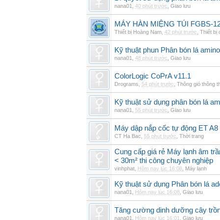
nana01
,
40 phút trước
,
Giao lưu
MÁY HÀN MIỆNG TÚI FGBS-12
Thiết bị Hoàng Nam
,
42 phút trước
,
Thiết bị
Kỹ thuật phun Phân bón lá amino
nana01
,
48 phút trước
,
Giao lưu
ColorLogic CoPrA v11.1
Drograms
,
54 phút trước
,
Thông gió thông 
Kỹ thuật sử dụng phân bón lá am
nana01
,
55 phút trước
,
Giao lưu
Máy dập nắp cốc tự động ET A8
CT Ha Bac
,
55 phút trước
,
Thời trang
Cung cấp giá rẻ Máy lạnh âm tr
< 30m² thi công chuyên nghiệp
vinhphat
,
Hôm nay lúc 16:08
,
Máy lạnh
Kỹ thuật sử dụng Phân bón lá ad
nana01
,
Hôm nay lúc 16:08
,
Giao lưu
Tăng cường dinh dưỡng cây trồn
nana01
,
Hôm nay lúc 16:01
,
Giao lưu