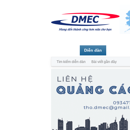
Trang chủ
Diễn đàn
Thành vi
Tìm kiếm diễn đàn
Bài viết gần đây