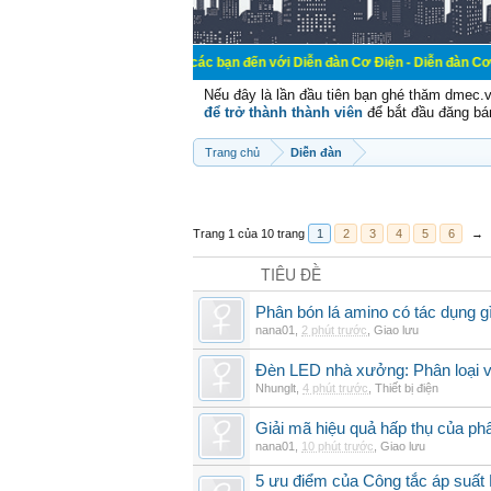
Chào mừng các bạn đến với Diễn đàn Cơ Điện - Diễn đàn Cơ điện là nơi
Nếu đây là lần đầu tiên bạn ghé thăm dmec.
để trở thành thành viên
để bắt đầu đăng bá
Trang chủ
Diễn đàn
Trang 1 của 10 trang
1
2
3
4
5
6
→
TIÊU ĐỀ
Phân bón lá amino có tác dụng gì
nana01
,
2 phút trước
,
Giao lưu
Đèn LED nhà xưởng: Phân loại và
Nhunglt
,
4 phút trước
,
Thiết bị điện
Giải mã hiệu quả hấp thụ của ph
nana01
,
10 phút trước
,
Giao lưu
5 ưu điểm của Công tắc áp suất 