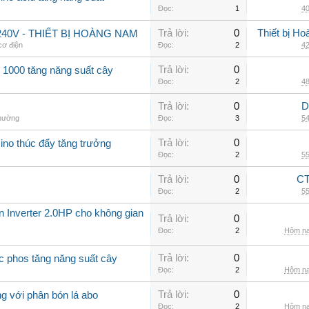
Đọc:
1
40
Trả lời:
0
Thiết bị H
40V - THIẾT BỊ HOÀNG NAM
 cơ điện
Đọc:
2
42
Trả lời:
0
 1000 tăng năng suất cây
Đọc:
2
48
Trả lời:
0
D
thường
Đọc:
3
54
Trả lời:
0
ino thúc đẩy tăng trưởng
Đọc:
2
55
Trả lời:
0
CT
Đọc:
2
55
ần Inverter 2.0HP cho không gian
Trả lời:
0
Đọc:
2
Hôm na
Trả lời:
0
c phos tăng năng suất cây
Đọc:
2
Hôm na
Trả lời:
0
g với phân bón lá abo
Đọc:
2
Hôm na