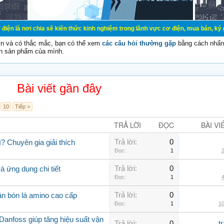
 chia sẽ kiến thức kinh nghiệm trong lãnh vực cơ điện, mua bán, ký gửi, cho th
vn và có thắc mắc, bạn có thể xem
các câu hỏi thường gặp
bằng cách nhấn 
n sản phẩm của mình.
Bài viết gần đây
10
Tiếp >
TRẢ LỜI
ĐỌC
BÀI VI
Trả lời:
0
? Chuyên gia giải thích
Đọc:
1
2
Trả lời:
0
 ứng dụng chi tiết
Đọc:
1
4
Trả lời:
0
ân bón lá amino cao cấp
Đọc:
1
10
Danfoss giúp tăng hiệu suất vận
Trả lời:
0
t