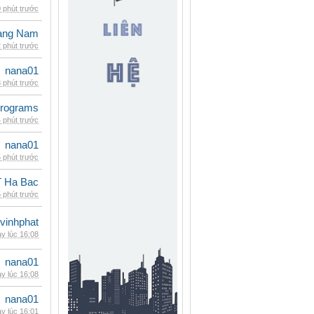
 phút trước
oàng Nam
 phút trước
nana01
 phút trước
rograms
 phút trước
nana01
 phút trước
 Ha Bac
 phút trước
vinhphat
y lúc 16:08
nana01
y lúc 16:08
nana01
y lúc 16:01