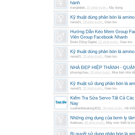
hành
trangbilalo
,
15 phút trước
,
Xây dựng
Kỹ thuật dùng phân bón lá amino 
nana01
,
18 phút trước
,
Giao lưu
Hướng Dẫn Kéo Mem Group Fac
Viên Group Facebook Nhanh
Đoàn Dũng Digital
,
21 phút trước
,
Giao lưu
Kỹ thuật dùng phân bón lá amino 
nana01
,
25 phút trước
,
Giao lưu
NHÀ ĐẸP HIỆP THÀNH - QUẬN 1
phuongchau
,
28 phút trước
,
Mua bán nhà đấ
Kỹ thuật sử dụng phân bón lá am
nana01
,
32 phút trước
,
Giao lưu
Kiểm Tra Sửa Servo Tất Cả Các
Nay
suathietbitudong3011
,
39 phút trước
,
Hệ thố
Những ứng dụng của bơm ly tâm 
thaihoan
,
40 phút trước
,
Máy móc thiết bị tr
Bí quyết sử dụng phân bón lá am