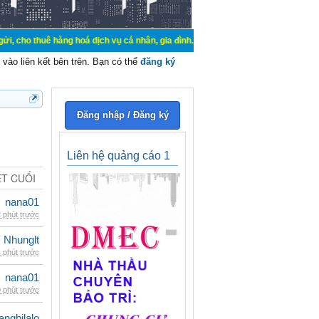
uê hàng hoá dịch vụ cá nhân, gia đình. Mua bán, ký gửi, cho thuê thiết bị hệ 
vào liên kết bên trên. Bạn có thể
đăng ký
Đăng nhập / Đăng ký
Liên hệ quảng cáo 1
ẾT CUỐI
nana01
 phút trước
Nhunglt
 phút trước
nana01
 phút trước
rangbilalo