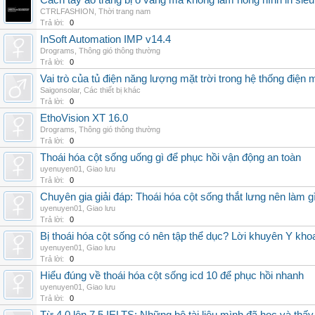
Cách tẩy áo trắng bị ố vàng mà không làm hỏng hình in siêu
CTRLFASHION
,
Thời trang nam
Trả lời:
0
InSoft Automation IMP v14.4
Drograms
,
Thông gió thông thường
Trả lời:
0
Vai trò của tủ điện năng lượng mặt trời trong hệ thống điện m
Saigonsolar
,
Các thiết bị khác
Trả lời:
0
EthoVision XT 16.0
Drograms
,
Thông gió thông thường
Trả lời:
0
Thoái hóa cột sống uống gì để phục hồi vận động an toàn
uyenuyen01
,
Giao lưu
Trả lời:
0
Chuyên gia giải đáp: Thoái hóa cột sống thắt lưng nên làm g
uyenuyen01
,
Giao lưu
Trả lời:
0
Bị thoái hóa cột sống có nên tập thể dục? Lời khuyên Y kho
uyenuyen01
,
Giao lưu
Trả lời:
0
Hiểu đúng về thoái hóa cột sống icd 10 để phục hồi nhanh
uyenuyen01
,
Giao lưu
Trả lời:
0