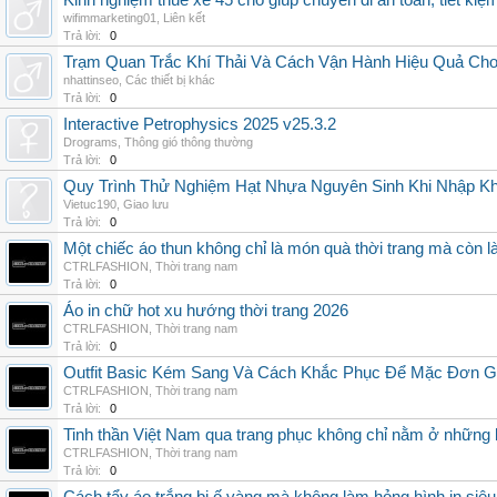
Kinh nghiệm thuê xe 45 chỗ giúp chuyến đi an toàn, tiết kiệ
wifimmarketing01
,
Liên kết
Trả lời:
0
Trạm Quan Trắc Khí Thải Và Cách Vận Hành Hiệu Quả Ch
nhattinseo
,
Các thiết bị khác
Trả lời:
0
Interactive Petrophysics 2025 v25.3.2
Drograms
,
Thông gió thông thường
Trả lời:
0
Quy Trình Thử Nghiệm Hạt Nhựa Nguyên Sinh Khi Nhập K
Vietuc190
,
Giao lưu
Trả lời:
0
Một chiếc áo thun không chỉ là món quà thời trang mà còn 
CTRLFASHION
,
Thời trang nam
Trả lời:
0
Áo in chữ hot xu hướng thời trang 2026
CTRLFASHION
,
Thời trang nam
Trả lời:
0
Outfit Basic Kém Sang Và Cách Khắc Phục Để Mặc Đơn 
CTRLFASHION
,
Thời trang nam
Trả lời:
0
Tinh thần Việt Nam qua trang phục không chỉ nằm ở những 
CTRLFASHION
,
Thời trang nam
Trả lời:
0