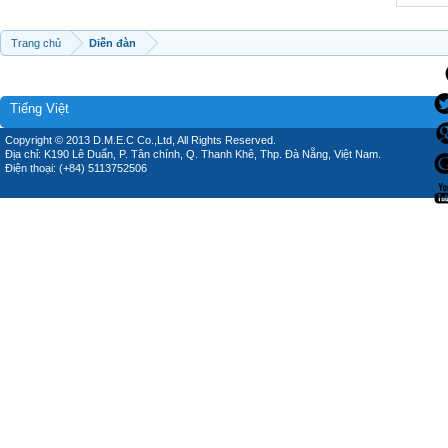
Trang chủ
Diễn đàn
Tiếng Việt
Copyright © 2013 D.M.E.C Co.,Ltd, All Rights Reserved.
Địa chỉ: K190 Lê Duẩn, P. Tân chính, Q. Thanh Khê, Thp. Đà Nẵng, Việt Nam.
Điện thoại: (+84) 5113752506