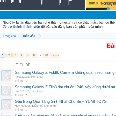
C
Nếu đây là lần đầu tiên bạn ghé thăm dmec.vn và có thắc mắc, bạn có th
để trở thành thành viên
để bắt đầu đăng bán sản phẩm của mình.
Trang chủ
Diễn đàn
Bài
1
2
3
4
5
6
→
10
Tiếp >
TIÊU ĐỀ
Samsung Galaxy Z Fold8: Camera không quá nhiều nhưng 
hale121102
,
Điện thoại
Trả lời:
0
Samsung Galaxy Z Flip8 đạt chuẩn IP48, vậy dùng dưới m
hale121102
,
Điện thoại
Trả lời:
0
Gấu Bông Quà Tặng Sinh Nhật Cho Bé – YUMI TOYS
Huy Nguyen
,
Điều hoà không khí
Trả lời:
2