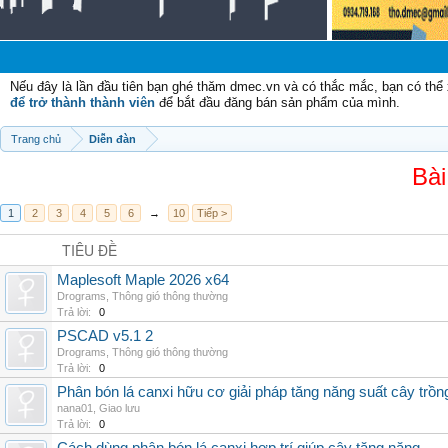
Chà
Nếu đây là lần đầu tiên bạn ghé thăm dmec.vn và có thắc mắc, bạn có th
để trở thành thành viên
để bắt đầu đăng bán sản phẩm của mình.
Trang chủ
Diễn đàn
Bài
1
2
3
4
5
6
→
10
Tiếp >
TIÊU ĐỀ
Maplesoft Maple 2026 x64
Drograms
,
Thông gió thông thường
Trả lời:
0
PSCAD v5.1 2
Drograms
,
Thông gió thông thường
Trả lời:
0
Phân bón lá canxi hữu cơ giải pháp tăng năng suất cây trồn
nana01
,
Giao lưu
Trả lời:
0