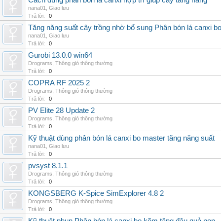
Cách dùng phân bón lá canxi hợp trí giúp cây tăng năng
nana01
,
Giao lưu
Trả lời:
0
Tăng năng suất cây trồng nhờ bổ sung Phân bón lá canxi b
nana01
,
Giao lưu
Trả lời:
0
Gurobi 13.0.0 win64
Drograms
,
Thông gió thông thường
Trả lời:
0
COPRA RF 2025 2
Drograms
,
Thông gió thông thường
Trả lời:
0
PV Elite 28 Update 2
Drograms
,
Thông gió thông thường
Trả lời:
0
Kỹ thuật dùng phân bón lá canxi bo master tăng năng suất
nana01
,
Giao lưu
Trả lời:
0
pvsyst 8.1.1
Drograms
,
Thông gió thông thường
Trả lời:
0
KONGSBERG K-Spice SimExplorer 4.8 2
Drograms
,
Thông gió thông thường
Trả lời:
0