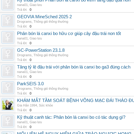
Kỹ thuật phun Phân bón lá canxi bo kẽm tăng đậu quả non
nana01
,
Giao lưu
Trả lời:
0
GEOVIA MineSched 2025 2
Drograms
,
Thông gió thông thường
Trả lời:
0
Phân bón lá canxi bo hữu cơ giúp cây đậu trái non tốt
nana01
,
Giao lưu
Trả lời:
0
GC-PowerStation 23.1.8
Drograms
,
Thông gió thông thường
Trả lời:
0
Tăng tỷ lệ đậu trái với phân bón lá canxi bo ga3 đúng cách
nana01
,
Giao lưu
Trả lời:
0
ParkSEIS 3.0
Drograms
,
Thông gió thông thường
Trả lời:
0
KHÁM MẮT TẦM SOÁT BỆNH VÕNG MẠC ĐÁI THÁO ĐƯ
Gia Hân 1994
,
Sức khỏe
Trả lời:
0
Kỹ thuật canh tác: Phân bón lá canxi bo có tác dụng gì?
nana01
,
Giao lưu
Trả lời:
0