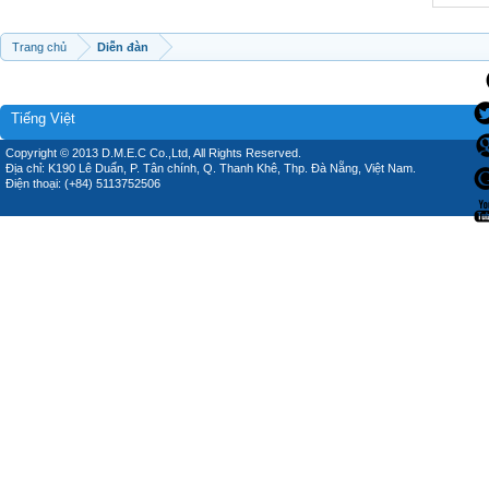
Trang chủ
Diễn đàn
Tiếng Việt
Copyright © 2013 D.M.E.C Co.,Ltd, All Rights Reserved.
Địa chỉ: K190 Lê Duẩn, P. Tân chính, Q. Thanh Khê, Thp. Đà Nẵng, Việt Nam.
Điện thoại: (+84) 5113752506