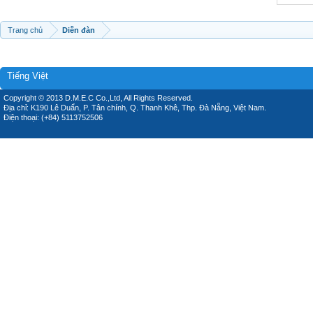
Trang chủ
Diễn đàn
Tiếng Việt
Copyright © 2013 D.M.E.C Co.,Ltd, All Rights Reserved.
Địa chỉ: K190 Lê Duẩn, P. Tân chính, Q. Thanh Khê, Thp. Đà Nẵng, Việt Nam.
Điện thoại: (+84) 5113752506