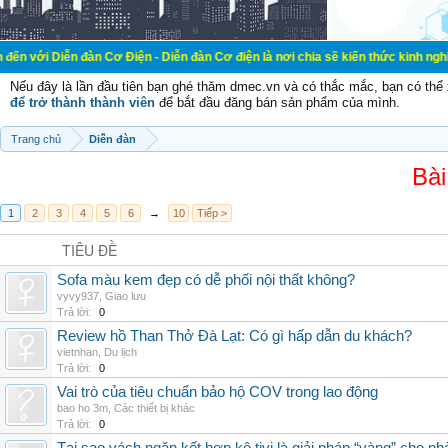
đàn Cơ Điện - Diễn đàn Cơ điện là nơi chia sẽ kiến thức kinh nghiệm trong lãn
Nếu đây là lần đầu tiên bạn ghé thăm dmec.vn và có thắc mắc, bạn có th
để trở thành thành viên
để bắt đầu đăng bán sản phẩm của mình.
Trang chủ
Diễn đàn
Bài
1
2
3
4
5
6
→
10
Tiếp >
TIÊU ĐỀ
Sofa màu kem đẹp có dễ phối nội thất không?
vyvy937
,
Giao lưu
Trả lời:
0
Review hồ Than Thở Đà Lạt: Có gì hấp dẫn du khách?
vietnhan
,
Du lịch
Trả lời:
0
Vai trò của tiêu chuẩn bảo hộ COV trong lao động
bao ho 3m
,
Các thiết bị khác
Trả lời:
0