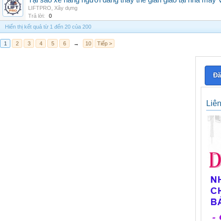
Tại sao xe nâng người đang thay thế giàn giáo tại nhà máy
LIFTPRO
,
Xây dựng
Trả lời:
0
Hiển thị kết quả từ 1 đến 20 của 200
1
2
3
4
5
6
→
10
Tiếp >
Đă
Liê