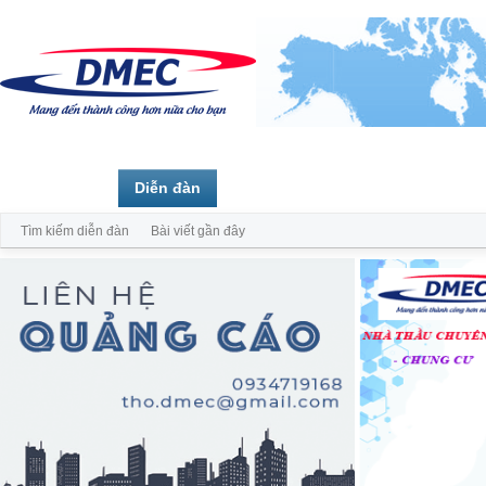
Trang chủ
Diễn đàn
Thành viên
Tìm kiếm diễn đàn
Bài viết gần đây