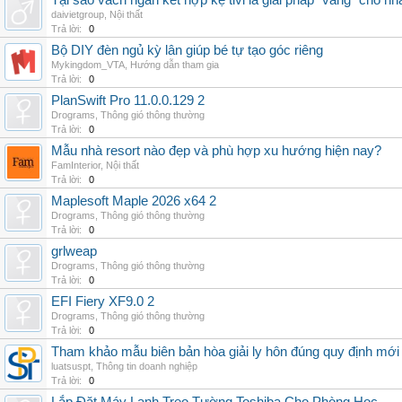
Tại sao vách ngăn kết hợp kệ tivi là giải pháp “vàng” cho nh
daivietgroup
,
Nội thất
Trả lời:
0
Bộ DIY đèn ngủ kỳ lân giúp bé tự tạo góc riêng
Mykingdom_VTA
,
Hướng dẫn tham gia
Trả lời:
0
PlanSwift Pro 11.0.0.129 2
Drograms
,
Thông gió thông thường
Trả lời:
0
Mẫu nhà resort nào đẹp và phù hợp xu hướng hiện nay?
FamInterior
,
Nội thất
Trả lời:
0
Maplesoft Maple 2026 x64 2
Drograms
,
Thông gió thông thường
Trả lời:
0
grlweap
Drograms
,
Thông gió thông thường
Trả lời:
0
EFI Fiery XF9.0 2
Drograms
,
Thông gió thông thường
Trả lời:
0
Tham khảo mẫu biên bản hòa giải ly hôn đúng quy định mới
luatsuspt
,
Thông tin doanh nghiệp
Trả lời:
0