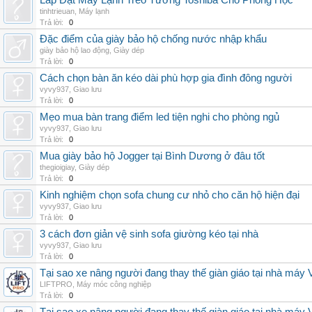
Lắp Đặt Máy Lạnh Treo Tường Toshiba Cho Phòng Học
tinhtrieuan
,
Máy lạnh
Trả lời:
0
Đặc điểm của giày bảo hộ chống nước nhập khẩu
giày bảo hộ lao động
,
Giày dép
Trả lời:
0
Cách chọn bàn ăn kéo dài phù hợp gia đình đông người
vyvy937
,
Giao lưu
Trả lời:
0
Mẹo mua bàn trang điểm led tiện nghi cho phòng ngủ
vyvy937
,
Giao lưu
Trả lời:
0
Mua giày bảo hộ Jogger tại Bình Dương ở đâu tốt
thegioigiay
,
Giày dép
Trả lời:
0
Kinh nghiệm chọn sofa chung cư nhỏ cho căn hộ hiện đại
vyvy937
,
Giao lưu
Trả lời:
0
3 cách đơn giản vệ sinh sofa giường kéo tại nhà
vyvy937
,
Giao lưu
Trả lời:
0
Tại sao xe nâng người đang thay thế giàn giáo tại nhà máy
LIFTPRO
,
Máy móc công nghiệp
Trả lời:
0