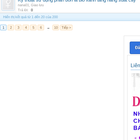
Kỹ thuật sử dụng phân bón lá bio xanh tăng năng suất cây
nana01
,
Giao lưu
Trả lời:
0
Hiển thị kết quả từ 1 đến 20 của 200
1
2
3
4
5
6
→
10
Tiếp >
Đă
Liê