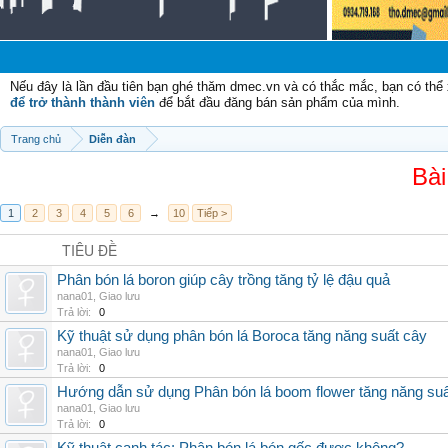
Chà
Nếu đây là lần đầu tiên bạn ghé thăm dmec.vn và có thắc mắc, bạn có th
để trở thành thành viên
để bắt đầu đăng bán sản phẩm của mình.
Trang chủ
Diễn đàn
Bài
1
2
3
4
5
6
→
10
Tiếp >
TIÊU ĐỀ
Phân bón lá boron giúp cây trồng tăng tỷ lệ đậu quả
nana01
,
Giao lưu
Trả lời:
0
Kỹ thuật sử dụng phân bón lá Boroca tăng năng suất cây
nana01
,
Giao lưu
Trả lời:
0
Hướng dẫn sử dụng Phân bón lá boom flower tăng năng suấ
nana01
,
Giao lưu
Trả lời:
0