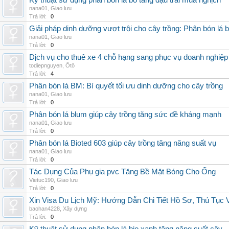
Kỹ thuật sử dụng phân bón lá bo tăng đậu trái mùa nghịch
nana01
,
Giao lưu
Trả lời:
0
Giải pháp dinh dưỡng vượt trội cho cây trồng: Phân bón lá 
nana01
,
Giao lưu
Trả lời:
0
Dịch vụ cho thuê xe 4 chỗ hạng sang phục vụ doanh nghiệ
todiepnguyen
,
Ôtô
Trả lời:
4
Phân bón lá BM: Bí quyết tối ưu dinh dưỡng cho cây trồng
nana01
,
Giao lưu
Trả lời:
0
Phân bón lá blum giúp cây trồng tăng sức đề kháng mạnh
nana01
,
Giao lưu
Trả lời:
0
Phân bón lá Bioted 603 giúp cây trồng tăng năng suất vụ
nana01
,
Giao lưu
Trả lời:
0
Tác Dụng Của Phụ gia pvc Tăng Bề Mặt Bóng Cho Ống
Vietuc190
,
Giao lưu
Trả lời:
0
Xin Visa Du Lịch Mỹ: Hướng Dẫn Chi Tiết Hồ Sơ, Thủ Tục
baohan4228
,
Xây dựng
Trả lời:
0