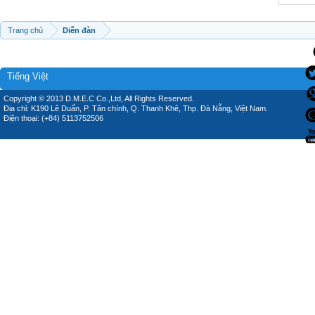
Trang chủ
Diễn đàn
Tiếng Việt
Copyright © 2013 D.M.E.C Co.,Ltd, All Rights Reserved.
Địa chỉ: K190 Lê Duẩn, P. Tân chính, Q. Thanh Khê, Thp. Đà Nẵng, Việt Nam.
Điện thoại: (+84) 5113752506