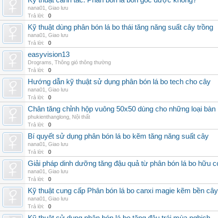
Kỹ thuật canh tác: Phân bón lá bón gốc được không?
nana01
,
Giao lưu
Trả lời:
0
Kỹ thuật dùng phân bón lá bo thái tăng năng suất cây trồng
nana01
,
Giao lưu
Trả lời:
0
easyvision13
Drograms
,
Thông gió thông thường
Trả lời:
0
Hướng dẫn kỹ thuật sử dụng phân bón lá bo tech cho cây
nana01
,
Giao lưu
Trả lời:
0
Chân tăng chỉnh hộp vuông 50x50 dùng cho những loại bàn
phukienthanglong
,
Nội thất
Trả lời:
0
Bí quyết sử dụng phân bón lá bo kẽm tăng năng suất cây
nana01
,
Giao lưu
Trả lời:
0
Giải pháp dinh dưỡng tăng đậu quả từ phân bón lá bo hữu 
nana01
,
Giao lưu
Trả lời:
0
Kỹ thuật cung cấp Phân bón lá bo canxi magie kẽm bền cây
nana01
,
Giao lưu
Trả lời:
0