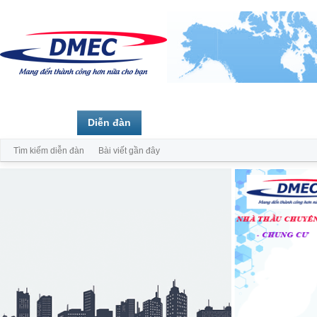
Trang chủ
Diễn đàn
Thành viên
Tìm kiếm diễn đàn
Bài viết gần đây