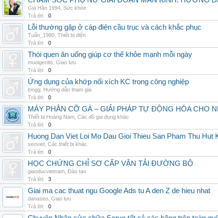
CHĂM SÓC PHỤ NỮ GIAI ĐOẠN MÃN KINH: HƯỚNG 
Gia Hân 1994
,
Sức khỏe
Trả lời:
0
Lỗi thường gặp ở cáp điện cầu trục và cách khắc phục
Tuấn_1980
,
Thiết bị điện
Trả lời:
0
Thói quen ăn uống giúp cơ thể khỏe mạnh mỗi ngày
muoigentis
,
Giao lưu
Trả lời:
0
Ứng dụng của khớp nối xích KC trong công nghiệp
longg
,
Hướng dẫn tham gia
Trả lời:
0
MÁY PHÂN CỠ GÀ – GIẢI PHÁP TỰ ĐỘNG HÓA CHO N
Thiết bị Hoàng Nam
,
Các đồ gia dụng khác
Trả lời:
0
Huong Dan Viet Loi Mo Dau Gioi Thieu San Pham Thu Hut
seoviet
,
Các thiết bị khác
Trả lời:
0
HỌC CHỨNG CHỈ SƠ CẤP VẬN TẢI ĐƯỜNG BỘ
giaoducvietnam
,
Đào tạo
Trả lời:
3
Giai ma cac thuat ngu Google Ads tu A den Z de hieu nhat
danaseo
,
Giao lưu
Trả lời:
0