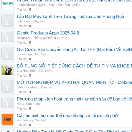
Chuyên Nhận sửa chữa Servo tất cả các hãng trên toàn quốc,
suathietbitudong3011
,
Máy móc công nghiệp
Trả lời:
0
Lắp Đặt Máy Lạnh Treo Tường Toshiba Cho Phòng Ngủ
tinhtrieuan
,
Máy lạnh
Trả lời:
0
Geotic Products Apps 2025.04 2
Drograms
,
Thông gió thông thường
Trả lời:
0
Giá Cước Vận Chuyển Hàng Air Từ TPE (Đài Bắc) Về SG
nguyetnga
,
Giao lưu
Trả lời:
0
BỔ SUNG NỘI TIẾT ĐÚNG CÁCH ĐỂ TỰ TIN VÀ KHỎE 
Gia Hân 1994
,
Sức khỏe
Trả lời:
0
MỞ LỚP NGHIỆP VỤ KHAI HẢI QUAN ĐIỆN TỬ - 098386
giaoducvietnam
,
Đào tạo
Trả lời:
3
Phương pháp kích hoạt trạng thái thư giãn sâu để bảo vệ h
Anna
,
Sức khỏe
Trả lời:
0
Cải tạo biệt thự như thế nào để đẹp và tối ưu chi phí?
FamInterior
,
Nội thất
Trả lời:
0