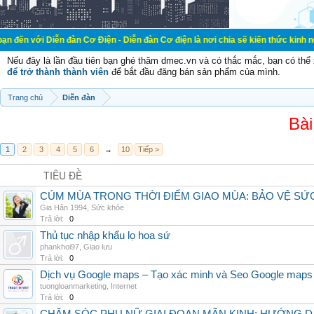
ễn đàn Cơ Điện - Diễn đàn Cơ điện là nơi chia sẽ kiến thức kinh nghiệm trong l
Nếu đây là lần đầu tiên bạn ghé thăm dmec.vn và có thắc mắc, bạn có th
để trở thành thành viên
để bắt đầu đăng bán sản phẩm của mình.
Trang chủ
Diễn đàn
Bài
1
2
3
4
5
6
→
10
Tiếp >
TIÊU ĐỀ
CÚM MÙA TRONG THỜI ĐIỂM GIAO MÙA: BẢO VỆ S
Gia Hân 1994
,
Sức khỏe
Trả lời:
0
Thủ tục nhập khẩu lọ hoa sứ
phankhoi97
,
Giao lưu
Trả lời:
0
Dịch vụ Google maps – Tạo xác minh và Seo Google maps
tuongloanmarketing
,
Internet
Trả lời:
0