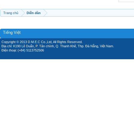
Trang chủ
Diễn đàn
Tiếng Việt
Copyright © 2013 D.M.E.C Co.,Ltd, All Rights Reserved.
Địa chỉ: K190 Lê Duẩn, P. Tân chính, Q. Thanh Khê, Thp. Đà Nẵng, Việt Nam.
Điện thoại: (+84) 5113752506