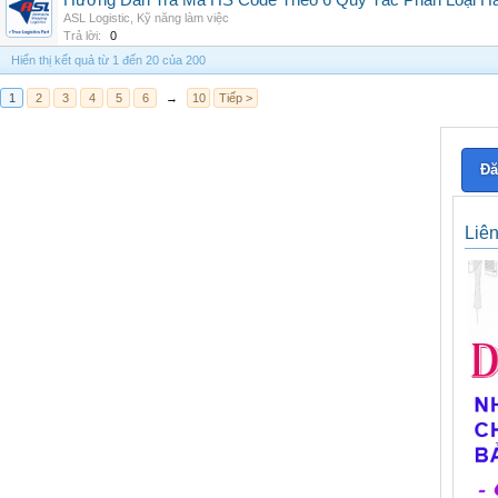
Hướng Dẫn Tra Mã HS Code Theo 6 Quy Tắc Phân Loại H
ASL Logistic
,
Kỹ năng làm việc
Trả lời:
0
Hiển thị kết quả từ 1 đến 20 của 200
1
2
3
4
5
6
→
10
Tiếp >
Đă
Liê