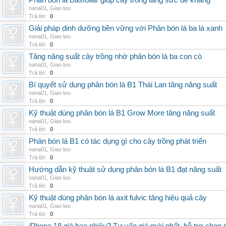
Phân bón lá Basfoliar giúp cây trồng tăng sức đề kháng
nana01
,
Giao lưu
Trả lời:
0
Giải pháp dinh dưỡng bền vững với Phân bón lá ba lá xanh
nana01
,
Giao lưu
Trả lời:
0
Tăng năng suất cây trồng nhờ phân bón lá ba con cò
nana01
,
Giao lưu
Trả lời:
0
Bí quyết sử dụng phân bón lá B1 Thái Lan tăng năng suất
nana01
,
Giao lưu
Trả lời:
0
Kỹ thuật dùng phân bón lá B1 Grow More tăng năng suất
nana01
,
Giao lưu
Trả lời:
0
Phân bón lá B1 có tác dụng gì cho cây trồng phát triển
nana01
,
Giao lưu
Trả lời:
0
Hướng dẫn kỹ thuật sử dụng phân bón lá B1 đạt năng suất
nana01
,
Giao lưu
Trả lời:
0
Kỹ thuật dùng phân bón lá axit fulvic tăng hiệu quả cây
nana01
,
Giao lưu
Trả lời:
0