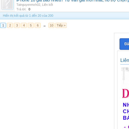
iPhone 18 giá bao nhiêu? Tư vấn giá mới nhất, hỗ trợ chọn
Tainguyenmxh02
,
Liên kết
Trả lời:
0
Hiển thị kết quả từ 1 đến 20 của 200
1
2
3
4
5
6
→
10
Tiếp >
Đă
Liê