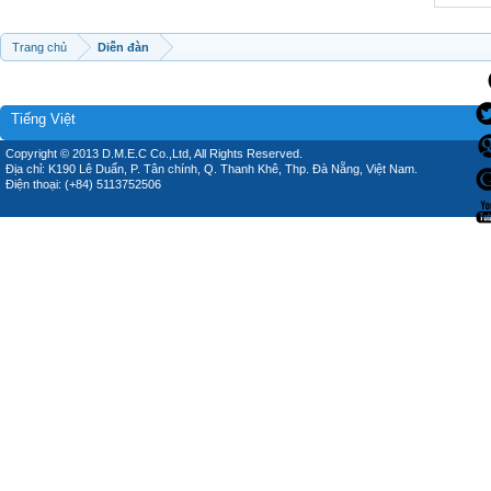
Trang chủ
Diễn đàn
Tiếng Việt
Copyright © 2013 D.M.E.C Co.,Ltd, All Rights Reserved.
Địa chỉ: K190 Lê Duẩn, P. Tân chính, Q. Thanh Khê, Thp. Đà Nẵng, Việt Nam.
Điện thoại: (+84) 5113752506