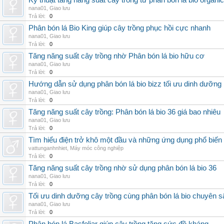
Kỹ thuật tăng năng suất cây trồng từ phân bón lá bio organic
nana01
,
Giao lưu
Trả lời:
0
Phân bón lá Bio King giúp cây trồng phục hồi cực nhanh
nana01
,
Giao lưu
Trả lời:
0
Tăng năng suất cây trồng nhờ Phân bón lá bio hữu cơ
nana01
,
Giao lưu
Trả lời:
0
Hướng dẫn sử dụng phân bón lá bio bizz tối ưu dinh dưỡng
nana01
,
Giao lưu
Trả lời:
0
Tăng năng suất cây trồng: Phân bón lá bio 36 giá bao nhiêu
nana01
,
Giao lưu
Trả lời:
0
Tìm hiểu điện trở khô một đầu và những ứng dụng phổ biến 
vattunganhnhiet
,
Máy móc công nghiệp
Trả lời:
0
Tăng năng suất cây trồng nhờ sử dụng phân bón lá bio 36
nana01
,
Giao lưu
Trả lời:
0
Tối ưu dinh dưỡng cây trồng cùng phân bón lá bio chuyên s
nana01
,
Giao lưu
Trả lời:
0