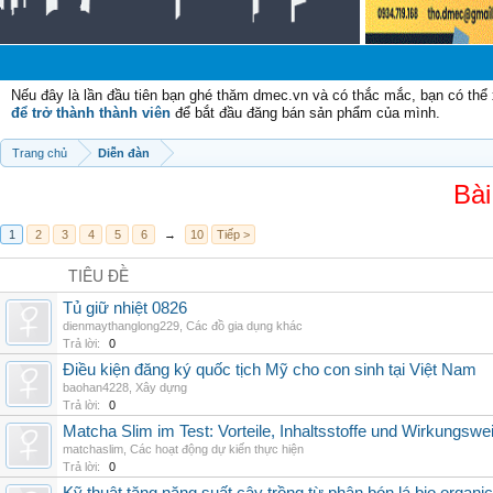
Nếu đây là lần đầu tiên bạn ghé thăm dmec.vn và có thắc mắc, bạn có th
để trở thành thành viên
để bắt đầu đăng bán sản phẩm của mình.
Trang chủ
Diễn đàn
Bài
1
2
3
4
5
6
→
10
Tiếp >
TIÊU ĐỀ
Tủ giữ nhiệt 0826
dienmaythanglong229
,
Các đồ gia dụng khác
Trả lời:
0
Điều kiện đăng ký quốc tịch Mỹ cho con sinh tại Việt Nam
baohan4228
,
Xây dựng
Trả lời:
0
Matcha Slim im Test: Vorteile, Inhaltsstoffe und Wirkungswe
matchaslim
,
Các hoạt động dự kiến thực hiện
Trả lời:
0