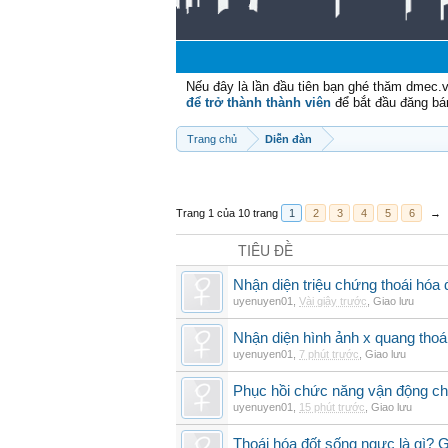
Nếu đây là lần đầu tiên bạn ghé thăm dmec.
để trở thành thành viên
để bắt đầu đăng bá
Trang chủ
Diễn đàn
Trang 1 của 10 trang
1
2
3
4
5
6
→
TIÊU ĐỀ
Nhận diện triệu chứng thoái hó
uyenuyen01
,
Vài giây trước
,
Giao lưu
Nhận diện hình ảnh x quang thoái
uyenuyen01
,
7 phút trước
,
Giao lưu
Phục hồi chức năng vận động cho
uyenuyen01
,
15 phút trước
,
Giao lưu
Thoái hóa đốt sống ngực là gì? 