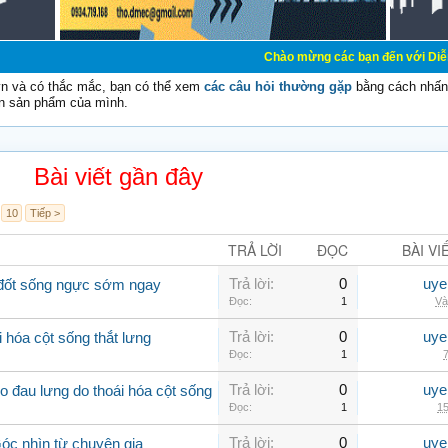
Chào mừng các bạn đến với Diễn đàn Cơ Điện -
vn và có thắc mắc, bạn có thể xem
các câu hỏi thường gặp
bằng cách nhấn 
n sản phẩm của mình.
Bài viết gần đây
10
Tiếp >
TRẢ LỜI
ĐỌC
BÀI VI
Trả lời:
0
uye
a đốt sống ngực sớm ngay
Đọc:
1
Và
Trả lời:
0
uye
 hóa cột sống thắt lưng
Đọc:
1
7
Trả lời:
0
uye
 đau lưng do thoái hóa cột sống
Đọc:
1
15
Trả lời:
0
uye
Góc nhìn từ chuyên gia