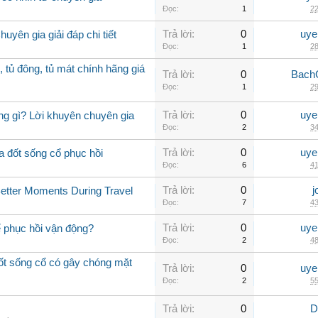
Đọc:
1
22
Trả lời:
0
uye
uyên gia giải đáp chi tiết
Đọc:
1
28
, tủ đông, tủ mát chính hãng giá
Trả lời:
0
Bach
Đọc:
1
29
Trả lời:
0
uye
ng gì? Lời khuyên chuyên gia
Đọc:
2
34
Trả lời:
0
uye
a đốt sống cổ phục hồi
Đọc:
6
41
Trả lời:
0
j
Better Moments During Travel
Đọc:
7
43
Trả lời:
0
uye
ể phục hồi vận động?
Đọc:
2
48
đốt sống cổ có gây chóng mặt
Trả lời:
0
uye
Đọc:
2
55
Trả lời:
0
D