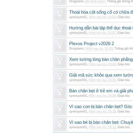
Drograms
,
58 phút trước
,
Thông gió thông 
Thoái hóa cột sống cổ có chữa 
uyenuyen01
,
Hôm nay lúc 19:54
,
Giao lưu
Hướng dẫn bài tập thể dục thoái 
uyenuyen01
,
Hôm nay lúc 19:47
,
Giao lưu
Plexos Project v2026 2
Drograms
,
Hôm nay lúc 19:43
,
Thông gió t
Xem tướng lòng bàn chân phẳng:
uyenuyen01
,
Hôm nay lúc 19:40
,
Giao lưu
Giải mã sức khỏe qua xem tướn
uyenuyen01
,
Hôm nay lúc 19:33
,
Giao lưu
Bàn chân bẹt ở trẻ em và giải ph
uyenuyen01
,
Hôm nay lúc 19:26
,
Giao lưu
Vì sao con bị bàn chân bẹt? Góc
uyenuyen01
,
Hôm nay lúc 19:18
,
Giao lưu
Vì sao bé bị bàn chân bẹt: Chuyên 
uyenuyen01
,
Hôm nay lúc 19:12
,
Giao lưu