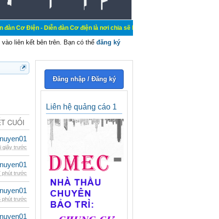
 Diễn đàn Cơ điện là nơi chia sẽ kiến thức kinh nghiệm trong lãnh vực cơ điện
vào liên kết bên trên. Bạn có thể
đăng ký
Đăng nhập / Đăng ký
Liên hệ quảng cáo 1
ẾT CUỐI
nuyen01
i giây trước
nuyen01
 phút trước
nuyen01
 phút trước
nuyen01