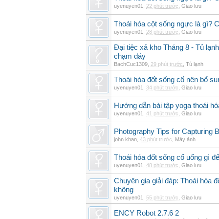
uyenuyen01
,
22 phút trước
,
Giao lưu
Thoái hóa cột sống ngực là gì? Ch
uyenuyen01
,
28 phút trước
,
Giao lưu
Đại tiệc xả kho Tháng 8 - Tủ lạnh
chạm đáy
BachCuc1309
,
29 phút trước
,
Tủ lạnh
Thoái hóa đốt sống cổ nên bổ su
uyenuyen01
,
34 phút trước
,
Giao lưu
Hướng dẫn bài tập yoga thoái hó
uyenuyen01
,
41 phút trước
,
Giao lưu
Photography Tips for Capturing 
john khan
,
43 phút trước
,
Máy ảnh
Thoái hóa đốt sống cổ uống gì đ
uyenuyen01
,
48 phút trước
,
Giao lưu
Chuyên gia giải đáp: Thoái hóa 
không
uyenuyen01
,
55 phút trước
,
Giao lưu
ENCY Robot 2.7.6 2