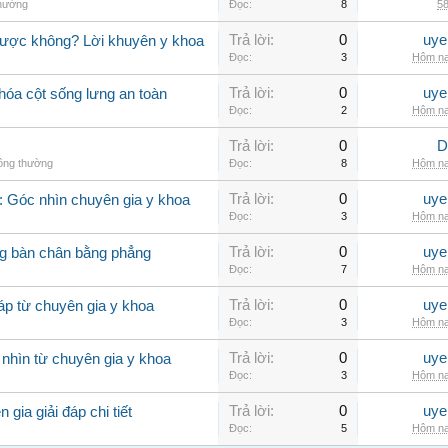
thường
Đọc:
8
58
Trả lời:
0
uye
được không? Lời khuyên y khoa
Đọc:
3
Hôm na
Trả lời:
0
uye
hóa cột sống lưng an toàn
Đọc:
2
Hôm na
Trả lời:
0
D
hông thường
Đọc:
8
Hôm na
Trả lời:
0
uye
 Góc nhìn chuyên gia y khoa
Đọc:
3
Hôm na
Trả lời:
0
uye
g bàn chân bằng phẳng
Đọc:
7
Hôm na
Trả lời:
0
uye
áp từ chuyên gia y khoa
Đọc:
3
Hôm na
Trả lời:
0
uye
 nhìn từ chuyên gia y khoa
Đọc:
3
Hôm na
Trả lời:
0
uye
gia giải đáp chi tiết
Đọc:
5
Hôm na