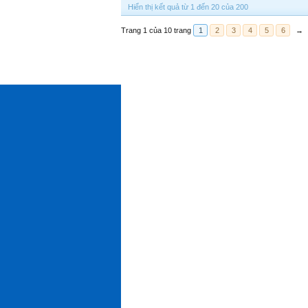
Hiển thị kết quả từ 1 đến 20 của 200
Trang 1 của 10 trang
1
2
3
4
5
6
→