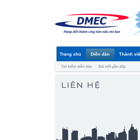
Trang chủ
Diễn đàn
Thành vi
Tìm kiếm diễn đàn
Bài viết gần đây